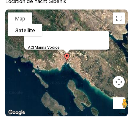
Location de Yacht Sibenik
Map
Satellite
ACI Marina Vodice
Map Data
Terms