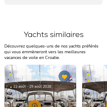
Yachts similaires
Découvrez quelques-uns de nos yachts préférés
qui vous emmèneront vers les meilleures
vacances de voile en Croatie.
Marina Kremik, Primosten,
ACI Marin
Croatie
29 août -
22 août - 29 août 2026