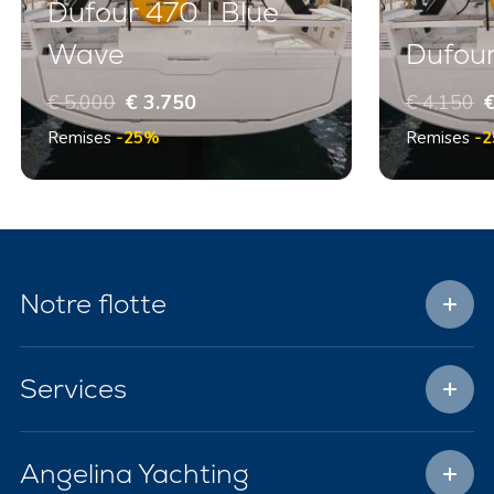
Dufour 470 | Blue
Wave
Dufour
€ 5.000
€ 3.750
€ 4.150
€
Remises
-25%
Remises
-
Notre flotte
Services
Angelina Yachting