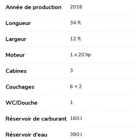
Année de production
2016
Longueur
34 ft
Largeur
12 ft
Moteur
1 x 20 hp
Cabines
3
Couchages
6 + 2
WC/Douche
1
Réservoir de carburant
160 l
Réservoir d'eau
380 l