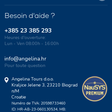
Besoin d'aide ?
+385 23 385 293
Heures d'ouverture:
Lun - Ven 08:00h - 16:00h
info@angelina.hr
Pour toute question
Angelina Tours d.o.o.
Kraljice Jelene 3, 23210 Biograd
n/M
Croatie
Numéro de TVA: 20598733460
ID: HR-AB-23-060130534, MB: