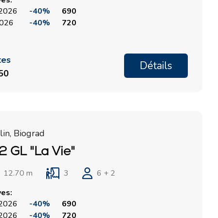
ves:
, 2026
-40%
690
 2026
-40%
720
tes
Détails
150
in, Biograd
2 GL "La Vie"
12.70 m
3
6 + 2
ves:
, 2026
-40%
690
, 2026
-40%
720