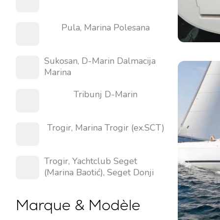
Pula, Marina Polesana
Sukosan, D-Marin Dalmacija
Marina
Tribunj D-Marin
Contact
Notre flotte
Trogir, Marina Trogir (ex.SCT)
Actualités / Blog
Voiliers
À propos de nous
Bateaux à moteur
Trogir, Yachtclub Seget
Partenaires
Catamarans
(Marina Baotić), Seget Donji
FAQ
Catamarans à moteur
Marque & Modèle
Yacht à moteur