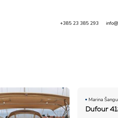
+385 23 385 293
info@
Marina Šangul
Dufour 41