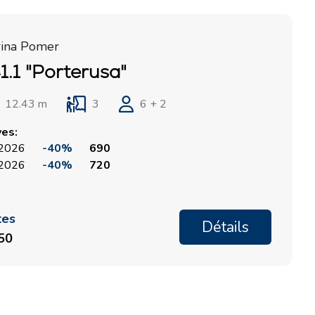
rina Pomer
1.1 "Porterusa"
12.43 m
3
6 + 2
ves:
, 2026
-40%
690
, 2026
-40%
720
tes
Détails
150