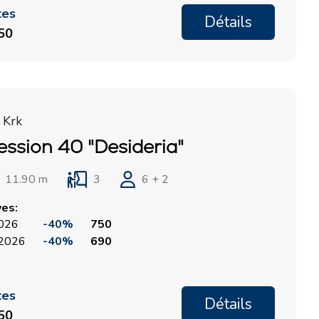
tes
Détails
150
 Krk
ession 40 "Desideria"
Bases du Sud
Bases Centrales
11.90 m
3
6 + 2
Marina Kremik, Primošten
Marina Šangulin, Biograd
ves:
Marina Frapa, Rogoznica
ACI Marina Vodice
2026
-40%
750
, 2026
-40%
690
Yachtclub Seget - Marina
D-Marin Dalmacija,
Baotic
Sukošan
Marina Trogir - ACI
tes
Détails
Bases Nord
250
Marina Trogir - SCT