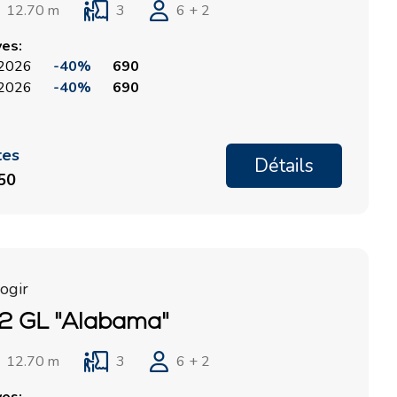
12.70 m
3
6 + 2
ves:
, 2026
-40%
690
, 2026
-40%
690
tes
Détails
150
ogir
2 GL "Alabama"
12.70 m
3
6 + 2