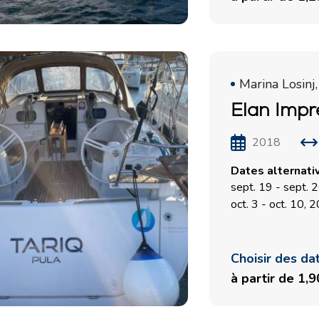
Valovie - Assistant de
Split
Navigation à Distance
Trogir
Location de catamarans
Région de navigation de
Bali
Dubrovnik
Marina Losinj,
Région de navigation
Elan Impr
d'Istrie
2018
Région de navigation de
Kvarner
Dates alternati
sept. 19 - sept. 
oct. 3 - oct. 10, 
Choisir des da
à partir de 1,