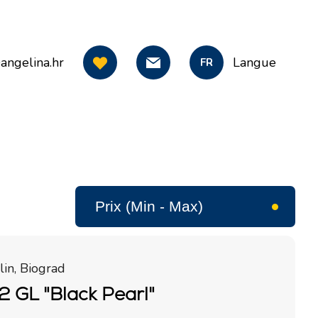
angelina.hr
Langue
FR
in, Biograd
2 GL "Black Pearl"