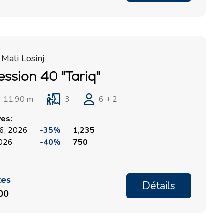
ACI Marina Split
Pula, ACI Marina Pomer
ACI Marina Dubrovnik,
Pula, Marina Polesana
Komolac
Marina Punat, Krk
 Mali Losinj
Marina Losinj, Mali Lošinj
ession 40 "Tariq"
11.90 m
3
6 + 2
ves:
26, 2026
-35%
1,235
2026
-40%
750
tes
Détails
900