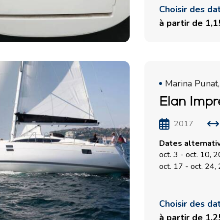
Choisir des da
à partir de 1,
Marina Punat,
Elan Impr
Services
Destinations
2017
Locations sans Equipage
Région de navigation de
Dates alternati
Zadar
Locations avec Skipper
oct. 3 - oct. 10, 
Biograd na Moru
oct. 17 - oct. 24
Locations avec Equipage
Région de voile de Šibenik
Flottille
Vodice
Rogoznica
Choisir des da
Investissement de yacht
à partir de 1,
Région de navigation de