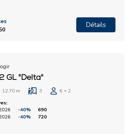
tes
Détails
150
ogir
2 GL "Delta"
12.70 m
3
6 + 2
ves:
, 2026
-40%
690
, 2026
-40%
720