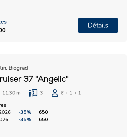
tes
Détails
100
in, Biograd
ruiser 37 "Angelic"
11.30 m
3
6 + 1 + 1
ves:
, 2026
-35%
650
 2026
-35%
650