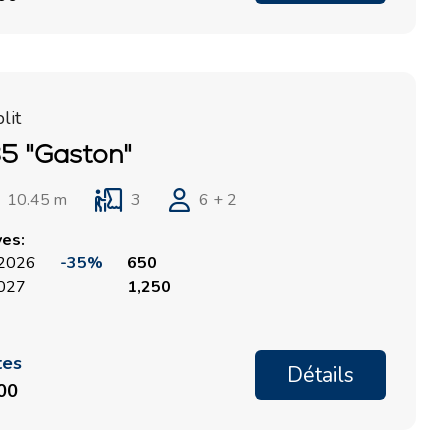
ACI Marina Split
Pula, ACI Marina Pomer
ACI Marina Dubrovnik,
Pula, Marina Polesana
Komolac
Marina Punat, Krk
lit
Marina Losinj, Mali Lošinj
5 "Gaston"
10.45 m
3
6 + 2
ves:
, 2026
-35%
650
2027
1,250
tes
Détails
000