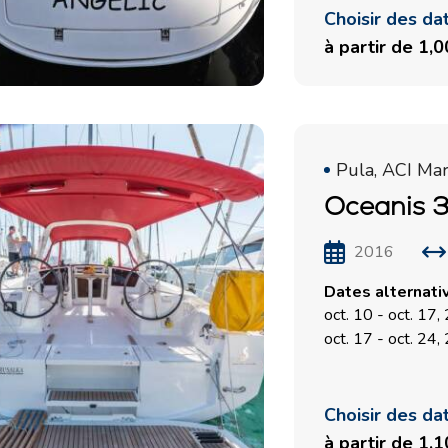
Choisir des da
à partir de 1,
Pula, ACI Ma
Oceanis 3
Services
Destinations
2016
Locations sans Equipage
Région de navigation de
Dates alternati
Zadar
Locations avec Skipper
oct. 10 - oct. 17
Biograd na Moru
oct. 17 - oct. 24
Locations avec Equipage
Région de voile de Šibenik
Flottille
Vodice
Rogoznica
Choisir des da
Investissement de yacht
à partir de 1,
Région de navigation de