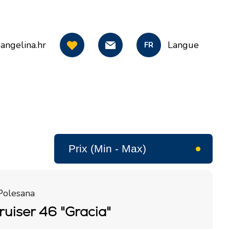
angelina.hr
Langue
FR
Polesana
ruiser 46 "Gracia"