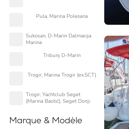
Pula, Marina Polesana
Sukosan, D-Marin Dalmacija
Marina
Tribunj D-Marin
Contact
Notre flotte
Trogir, Marina Trogir (ex.SCT)
Actualités / Blog
Voiliers
À propos de nous
Bateaux à moteur
Trogir, Yachtclub Seget
Partenaires
Catamarans
(Marina Baotić), Seget Donji
FAQ
Catamarans à moteur
Marque & Modèle
Yacht à moteur