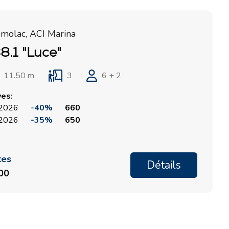
omolac, ACI Marina
8.1 "Luce"
11.50 m
3
6 + 2
ves:
, 2026
-40%
660
, 2026
-35%
650
tes
Détails
100