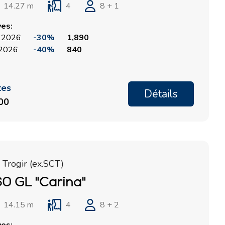
14.27 m
4
8 + 1
ves:
, 2026
-30%
1,890
, 2026
-40%
840
tes
Détails
700
 Trogir (ex.SCT)
0 GL "Carina"
14.15 m
4
8 + 2