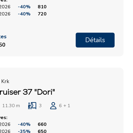
ves:
, 2026
-40%
810
, 2026
-40%
720
tes
Détails
350
 Krk
uiser 37 "Dori"
11.30 m
3
6 + 1
ves:
, 2026
-40%
660
, 2026
-35%
650