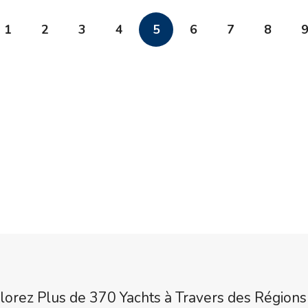
1
2
3
4
5
6
7
8
lorez Plus de 370 Yachts à Travers des Régions