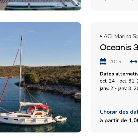
Valovie - Assistant de
Split
Navigation à Distance
Trogir
Location de catamarans
Région de navigation de
Bali
Dubrovnik
ACI Marina Sp
Région de navigation
Oceanis 3
d'Istrie
2015
Région de navigation de
Kvarner
Dates alternati
oct. 24 - oct. 31
janv. 2 - janv. 9, 
Choisir des da
à partir de 1,