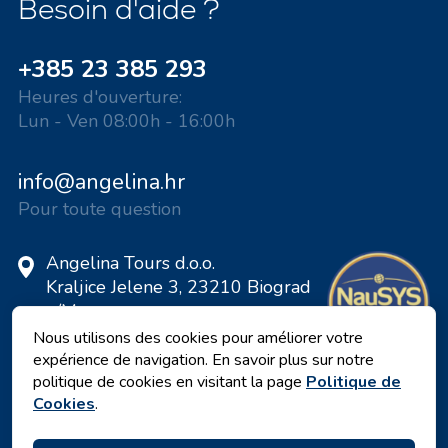
Besoin d'aide ?
+385 23 385 293
Heures d'ouverture:
Lun - Ven 08:00h - 16:00h
info@angelina.hr
Pour toute question
Angelina Tours d.o.o.
Kraljice Jelene 3, 23210 Biograd
n/M
Croatie
Nous utilisons des cookies pour améliorer votre
expérience de navigation. En savoir plus sur notre
Numéro de TVA: 20598733460
politique de cookies en visitant la page
Politique de
ID: HR-AB-23-060130534, MB:
Cookies
.
0650676