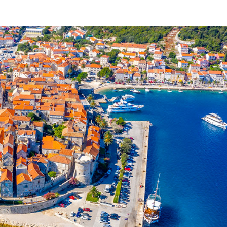
Services
Destinations
Locations sans Equipage
Région de navigation de
Zadar
Locations avec Skipper
Biograd na Moru
Locations avec Equipage
Région de voile de Šibenik
Flottille
Vodice
Rogoznica
Investissement de yacht
Région de navigation de