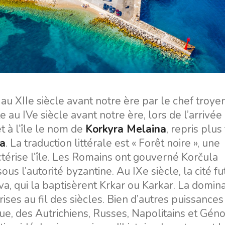
Valovie - Assistant de
Split
Navigation à Distance
Trogir
Location de catamarans
Région de navigation de
Bali
Dubrovnik
Région de navigation
d'Istrie
au XIIe siècle avant notre ère par le chef troye
Région de navigation de
au IVe siècle avant notre ère, lors de l’arrivée
Kvarner
t à l’île le nom de
Korkyra Melaina
, repris plus
ra
. La traduction littérale est « Forêt noire », une
térise l’île. Les Romains ont gouverné Korčula
ous l’autorité byzantine. Au IXe siècle, la cité fu
a, qui la baptisèrent Krkar ou Karkar. La domin
ises au fil des siècles. Bien d’autres puissances
que, des Autrichiens, Russes, Napolitains et Géno