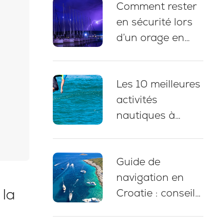
Comment rester
pauses baignade
en sécurité lors
et conseils
d’un orage en
d’amarrage
naviguant en
Croatie : 5
Les 10 meilleures
bonnes pratiques
activités
essentielles
nautiques à
pratiquer lors
d’une croisière en
Guide de
yacht en Croatie
navigation en
 la
Croatie : conseils
d’experts,