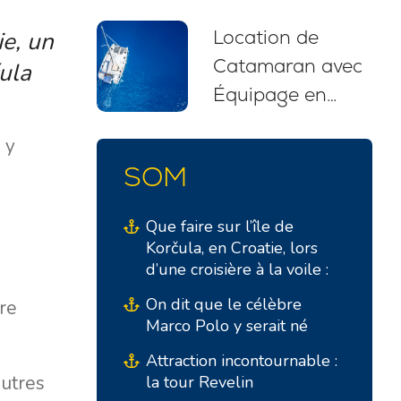
itinéraires et
Location de
ie, un
recommandations
Catamaran avec
pour débutants
čula
Équipage en
(2026)
Croatie : Votre
 y
Évasion Nautique
SOM
Sans Stress
Que faire sur l’île de
Korčula, en Croatie, lors
d’une croisière à la voile :
On dit que le célèbre
tre
Marco Polo y serait né
Attraction incontournable :
autres
la tour Revelin