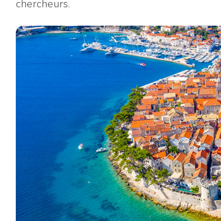
chercheurs.
Contact
Notre flotte
Actualités / Blog
Voiliers
À propos de nous
Bateaux à moteur
Partenaires
Catamarans
FAQ
Catamarans à moteur
Yacht à moteur