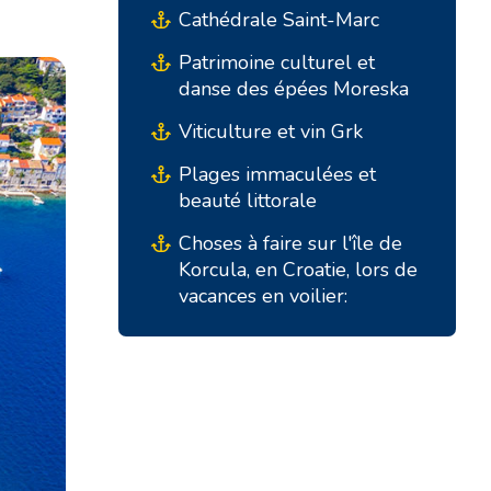
Cathédrale Saint-Marc
Patrimoine culturel et
danse des épées Moreska
Viticulture et vin Grk
Plages immaculées et
beauté littorale
Bases du Sud
Bases Centrales
Choses à faire sur l'île de
Korcula, en Croatie, lors de
vacances en voilier:
Marina Kremik, Primošten
Marina Šangulin, Biograd
Marina Frapa, Rogoznica
ACI Marina Vodice
Yachtclub Seget - Marina
D-Marin Dalmacija,
Baotic
Sukošan
Marina Trogir - ACI
Bases Nord
Marina Trogir - SCT