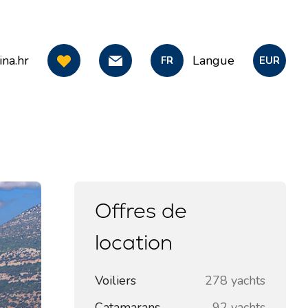
na.hr
Langue
FR
EUR
Offres de
location
Voiliers
278 yachts
Catamarans
92 yachts