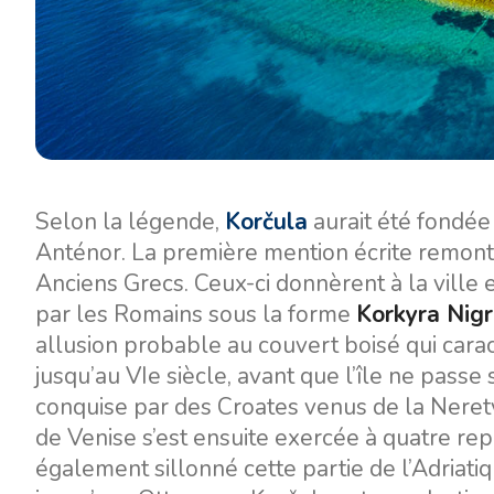
Selon la légende,
Korčula
aurait été fondée 
Anténor. La première mention écrite remonte 
Anciens Grecs. Ceux-ci donnèrent à la ville e
par les Romains sous la forme
Korkyra Nig
allusion probable au couvert boisé qui carac
jusqu’au VIe siècle, avant que l’île ne passe s
conquise par des Croates venus de la Neretv
de Venise s’est ensuite exercée à quatre repr
également sillonné cette partie de l’Adriati