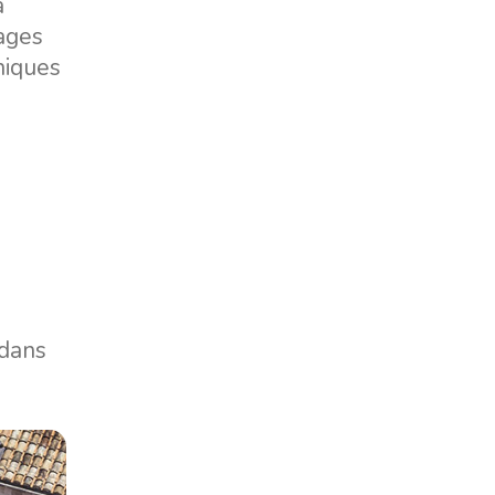
a
ages
niques
 dans