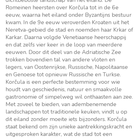
dichtbeboste landschap van het eiland. De
Romeinen heersten over Korčula tot in de 6e
eeuw, waarna het eiland onder Byzantijns bestuur
kwam. In de 9e eeuw veroverden Kroaten uit het
Neretva-gebied de stad en noemden haar Krkar of
Karkar. Daarna volgde Venetiaanse heerschappij
en dat zelfs vier keer in de loop van meerdere
eeuwen. Door dit deel van de Adriatische Zee
trokken bovendien tal van andere vloten en
legers, van Oostenrijkse, Russische, Napolitaanse
en Genoese tot opnieuw Russische en Turkse.
Korčula is een perfecte bestemming voor wie
houdt van geschiedenis, natuur en smaakvolle
gastronomie of simpelweg wil onthaasten aan zee.
Met zoveel te bieden, van adembenemende
landschappen tot traditionele keuken, vindt u op
dit eiland zonder moeite iets bijzonders. Korčula
staat bekend om zijn unieke aantrekkingskracht en
uitgesproken karakter, wat de stad tot een