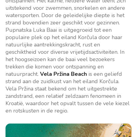
ontspannen. Het kalme, heldere water leent zich
uitstekend voor zwemmen, snorkelen en andere
watersporten. Door de geleidelijke diepte is het
strand bovendien zeer geschikt voor gezinnen.
Pupnatska Luka Baai is uitgegroeid tot een
populaire plek op het eiland Korčula door haar
natuurlijke aantrekkingskracht, rust en
geschiktheid voor diverse vrijetijdsactiviteiten. In
het hoogseizoen kan de baai veel bezoekers
trekken die komen voor ontspanning en
natuurpracht.
Vela Pržina Beach
is een geliefd
strand aan de zuidkust van het eiland Korčula.
Vela Pržina staat bekend om het uitgestrekte
zandstrand, een relatief zeldzaam fenomeen in
Kroatië, waardoor het opvalt tussen de vele kiezel
en rotskusten in de regio.