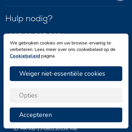
Hulp nodig?
+385 23 385 293
We gebruiken cookies om uw browse-ervaring te
Werkuren:
verbeteren. Lees meer over ons cookiebeleid op de
Ma - Vr 08:00h - 16:00h
Cookiebeleid
pagina.
info@angelina.hr
Weiger niet-essentiële cookies
Voor vragen
Angelina Tours d.o.o.
Opties
Kraljice Jelene 3, 23210 Biograd
n/M
Kroatië
Accepteren
BOVEN
BTW-ID: 20598733460
ID: HR-AB-23-060130534, MB: