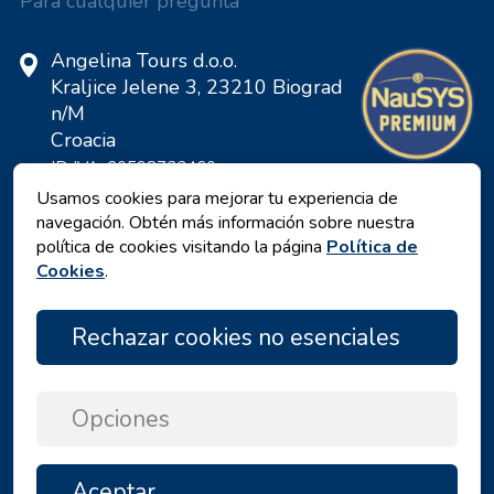
Para cualquier pregunta
Angelina Tours d.o.o.
Kraljice Jelene 3, 23210 Biograd
n/M
Croacia
ID IVA: 20598733460
ID: HR-AB-23-060130534, MB:
Usamos cookies para mejorar tu experiencia de
0650676
navegación. Obtén más información sobre nuestra
política de cookies visitando la página
Política de
Cookies
.
Rechazar cookies no esenciales
Opciones
Política de privacidad
|
Términos y Condiciones
|
Aceptar