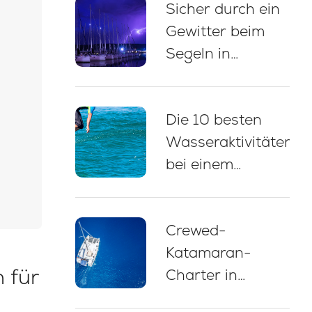
Sicher durch ein
Anlegen
Gewitter beim
Segeln in
Kroatien: 5
wichtige
Die 10 besten
Verhaltensregeln
Wasseraktivitäten
bei einem
Yachtcharter in
Kroatien
Crewed-
Katamaran-
 für
Charter in
Kroatien: Ihr