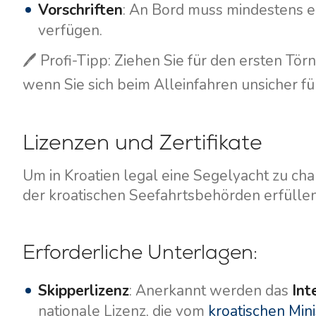
Vorschriften
: An Bord muss mindestens e
verfügen.
🖊️ Profi-Tipp: Ziehen Sie für den ersten Tö
wenn Sie sich beim Alleinfahren unsicher fü
Lizenzen und Zertifikate
Um in Kroatien legal eine Segelyacht zu ch
Kontakt
Unsere Flotte
der kroatischen Seefahrtsbehörden erfüllen
Nachrichten / Blog
Segelboote
Erforderliche Unterlagen:
Über uns
Motorboote
Partner
Katamarane
Skipperlizenz
: Anerkannt werden das
Int
Häufig gestellte Fragen
Motorkatamarane
nationale Lizenz, die vom
kroatischen Mini