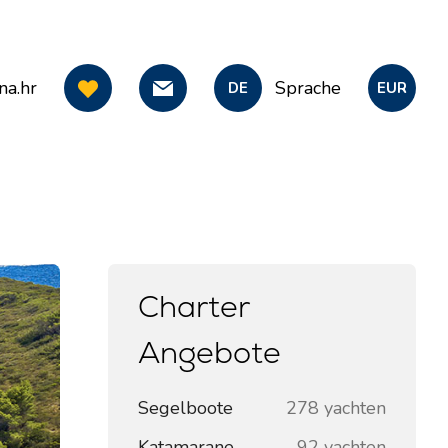
na.hr
Sprache
DE
EUR
Charter
Angebote
Segelboote
278 yachten
Katamarane
92 yachten