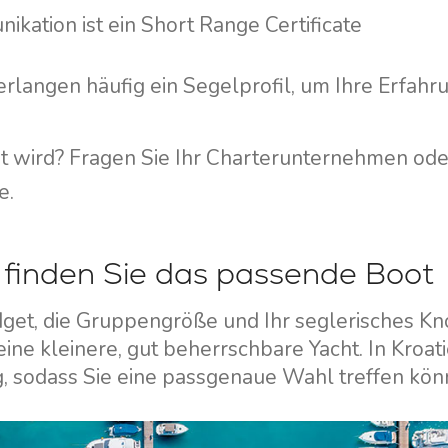
Yacht-Investition
Segelregion Split
nikation ist ein Short Range Certificate
Trogir
Valovie -
Fernsegelassistent
Segelregion Dubrovnik
rlangen häufig ein Segelprofil, um Ihre Erfahr
Bali Katamarane zur
Istrien Segelregion
Charter
Segelregion Kvarner
nnt wird? Fragen Sie Ihr Charterunternehmen ode
e.
o finden Sie das passende Boot
dget, die Gruppengröße und Ihr seglerisches K
ine kleinere, gut beherrschbare Yacht. In Kroat
g, sodass Sie eine passgenaue Wahl treffen kön