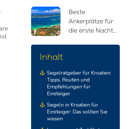
stressfreier
Beste
r
Segelurlaub
Ankerplätze für
are
die erste Nacht
und
ab Biograd na
Moru (Abfahrt
Inhalt
am späten
Nachmittag)
Segelratgeber für Kroatien:
Tipps, Routen und
Empfehlungen für
Einsteiger
Segeln in Kroatien für
Einsteiger: Das sollten Sie
e
wissen