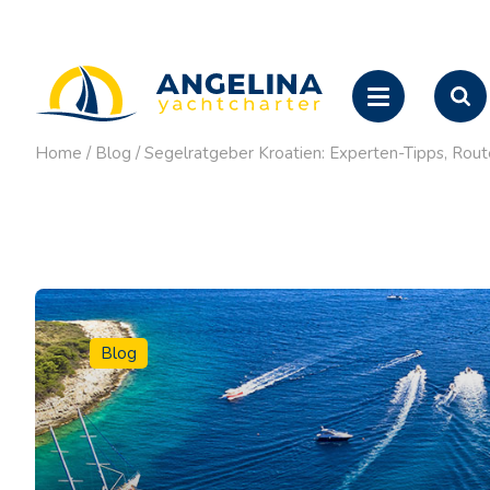
Home
/
Blog
/
Segelratgeber Kroatien: Experten-Tipps, Rout
Blog