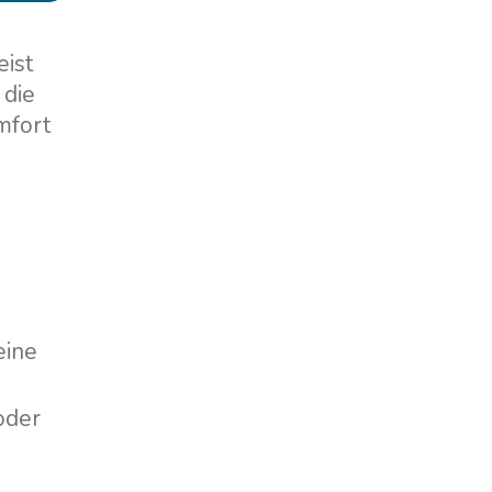
eist
 die
mfort
eine
oder