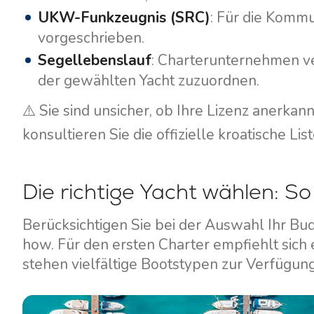
Motoryachten
UKW-Funkzeugnis (SRC)
: Für die Kommu
vorgeschrieben.
Segellebenslauf
: Charterunternehmen ve
der gewählten Yacht zuzuordnen.
⚠️ Sie sind unsicher, ob Ihre Lizenz anerka
konsultieren Sie die offizielle kroatische List
Die richtige Yacht wählen: S
Berücksichtigen Sie bei der Auswahl Ihr Bu
how. Für den ersten Charter empfiehlt sich e
stehen vielfältige Bootstypen zur Verfügun