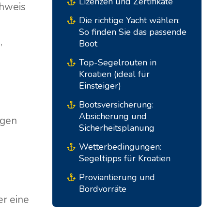
Lizenzen und Zertifikate
chweis
Die richtige Yacht wählen:
So finden Sie das passende
,
Boot
Top-Segelrouten in
Kroatien (ideal für
Einsteiger)
Bootsversicherung:
Absicherung und
ngen
Südbasen
Zentrale Basen
Sicherheitsplanung
Wetterbedingungen:
Marina Kremik, Primošten
Marina Šangulin, Biograd
Segeltipps für Kroatien
Marina Frapa, Rogoznica
ACI Marina Vodice
Proviantierung und
Bordvorräte
Yachtclub Seget - Marina
D-Marin Dalmacija,
r eine
Baotic
Sukošan