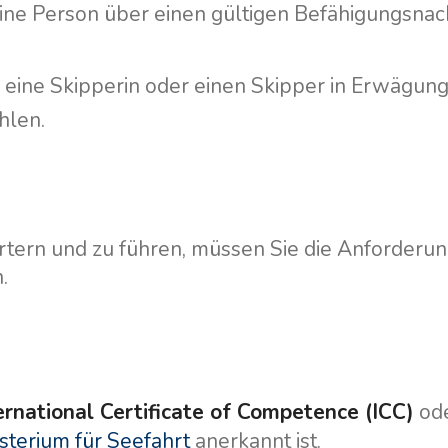
ine Person über einen gültigen Befähigungsna
rn eine Skipperin oder einen Skipper in Erwägung
hlen.
artern und zu führen, müssen Sie die Anforderu
Dienstleistungen
Destinations
.
Bareboat Yachtcharter
Segelregion Zadar
Biograd na Moru
Yachtcharter mit Skipper
Segelregion Šibenik
Yachtcharter mit Crew
Vodice
ernational Certificate of Competence (ICC)
ode
Flotillen Yachtcharter
Rogoznica
sterium für Seefahrt
anerkannt ist.