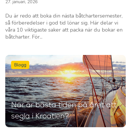
27. januari, 2026
Du är redo att boka din nästa båtchartersemester,
så förberedelser i god tid lönar sig. Här delar vi
våra 10 viktigaste saker att packa när du bokar en
båtcharter. För...
Blogg
När är bästa tiden på året att
segla i Kroatien?