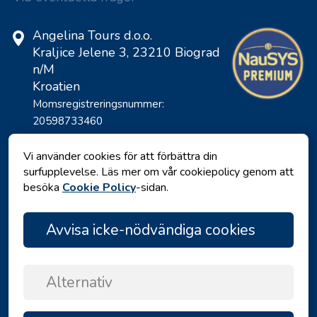
Angelina Tours d.o.o.
Kraljice Jelene 3, 23210 Biograd
n/M
Kroatien
Momsregistreringsnummer:
20598733460
ID: HR-AB-23-060130534, MB:
0650676
Vi använder cookies för att förbättra din
surfupplevelse. Läs mer om vår cookiepolicy genom att
besöka
Cookie Policy
-sidan.
Avvisa icke-nödvändiga cookies
Alternativ