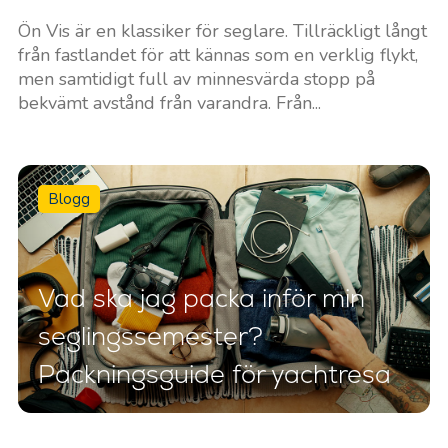
Ön Vis är en klassiker för seglare. Tillräckligt långt
från fastlandet för att kännas som en verklig flykt,
men samtidigt full av minnesvärda stopp på
bekvämt avstånd från varandra. Från...
Blogg
Vad ska jag packa inför min
seglingssemester?
Packningsguide för yachtresa