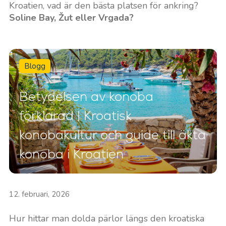
Kroatien, vad är den bästa platsen för ankring?
Soline Bay, Žut eller Vrgada?
Blogg
Betydelsen av konoba
förklarad | Kroatisk
konobakultur och guide till äkta
konoba i Kroatien
12. februari, 2026
Hur hittar man dolda pärlor längs den kroatiska