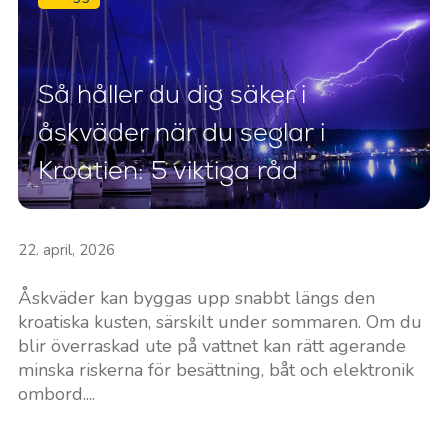
Så håller du dig säker i
åskväder när du seglar i
Kroatien: 5 viktiga råd
22. april, 2026
Åskväder kan byggas upp snabbt längs den
kroatiska kusten, särskilt under sommaren. Om du
blir överraskad ute på vattnet kan rätt agerande
minska riskerna för besättning, båt och elektronik
ombord....