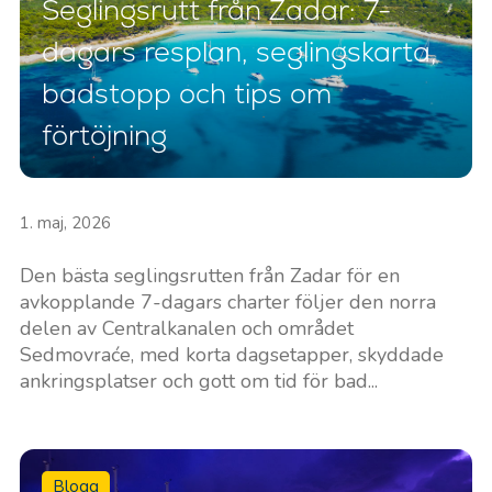
Seglingsrutt från Zadar: 7-
dagars resplan, seglingskarta,
badstopp och tips om
förtöjning
1. maj, 2026
Den bästa seglingsrutten från Zadar för en
avkopplande 7-dagars charter följer den norra
delen av Centralkanalen och området
Sedmovraće, med korta dagsetapper, skyddade
ankringsplatser och gott om tid för bad...
Blogg