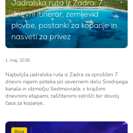
Jadralska ruta iz Zadra: 7
dnevni itinerar, zemljevid
plovbe, postanki za kopanje in
nasveti za privez
1. maj, 2026
Najboljša jadralska ruta iz Zadra za sproščen 7
dnevni najem poteka po severnem delu Srednjega
kanala in območju Sedmovraće, s krajšimi
dnevnimi etapami, zaščitenimi sidrišči ter dovolj
časa za kopanje...
Blog