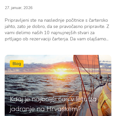
27. januar, 2026
Pripravljeni ste na naslednje počitnice s čartersko
jahto, zato je dobro, da se pravočasno pripravite. Z
vami delimo naših 10 najnujnejših stvari za
prtljago ob rezervaciji čarterja. Da vam olajšamo...
Blog
Kdaj je najboljši čas v letu za
jadranje na Hrvaškem?