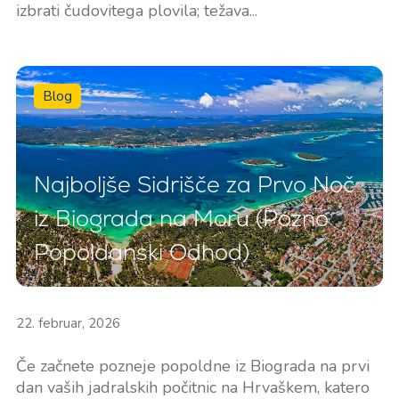
izbrati čudovitega plovila; težava...
Blog
Najboljše Sidrišče za Prvo Noč
iz Biograda na Moru (Pozno
Popoldanski Odhod)
22. februar, 2026
Če začnete pozneje popoldne iz Biograda na prvi
dan vaših jadralskih počitnic na Hrvaškem, katero