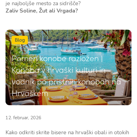
je najboljše mesto za sidrišče?
Zaliv Soline, Žut ali Vrgada?
Blog
Pomen konobe razložen |
Konoba v hrvaški kulturi in
vodnik po pristnih konobah na
Hrvaškem
12. februar, 2026
Kako odkriti skrite bisere na hrvaški obali in otokih