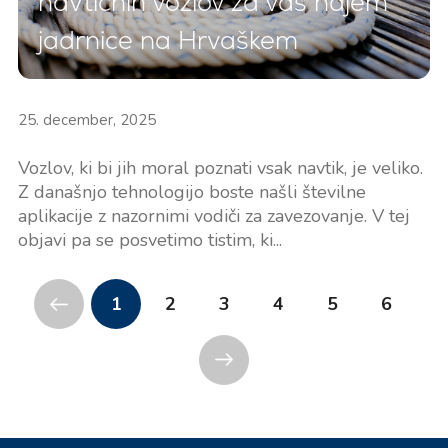
navtičnih vozlov za vaš najem
jadrnice na Hrvaškem
25. december, 2025
Vozlov, ki bi jih moral poznati vsak navtik, je veliko.
Z današnjo tehnologijo boste našli številne
aplikacije z nazornimi vodiči za zavezovanje. V tej
objavi pa se posvetimo tistim, ki...
1
2
3
4
5
6