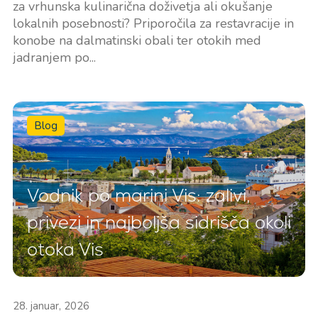
za vrhunska kulinarična doživetja ali okušanje
lokalnih posebnosti? Priporočila za restavracije in
konobe na dalmatinski obali ter otokih med
jadranjem po...
Blog
Vodnik po marini Vis: zalivi,
privezi in najboljša sidrišča okoli
otoka Vis
28. januar, 2026