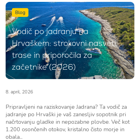
Blog
Vodič po jadranju na
Hrvaškem: strokovni nasveti,
trase in priporočila za
začetnike (2026)
8. april, 2026
Pripravljeni na raziskovanje Jadrana? Ta vodič za
jadranje po Hrvaški je vaš zanesljiv sopotnik pri
načrtovanju gladke in nepozabne plovbe. Več kot
1.200 osončenih otokov, kristalno čisto morje in
obala...