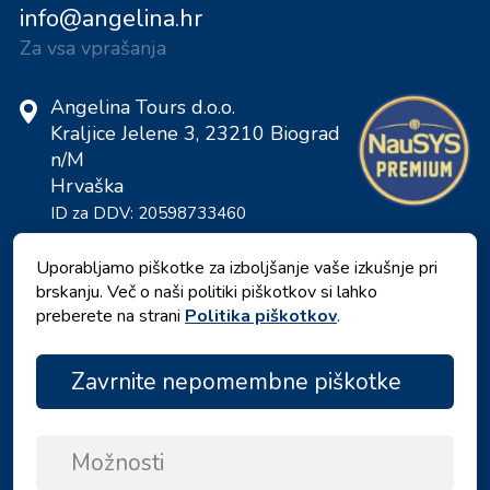
info@angelina.hr
Za vsa vprašanja
Angelina Tours d.o.o.
Kraljice Jelene 3, 23210 Biograd
n/M
Hrvaška
ID za DDV: 20598733460
ID: HR-AB-23-060130534, MB:
0650676
Uporabljamo piškotke za izboljšanje vaše izkušnje pri
brskanju. Več o naši politiki piškotkov si lahko
preberete na strani
Politika piškotkov
.
Zavrnite nepomembne piškotke
Možnosti