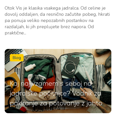
Otok Vis je klasika vsakega jadralca. Od celine je
dovolj oddaljen, da resnično začutite pobeg, hkrati
pa ponuja veliko nepozabnih postankov na
razdaljah, ki jih preplujete brez napora. Od
praktične...
Blog
Kaj naj vzamem s seboj na
jadralske počitnice? Vodnik za
pakiranje za potovanje z jahto