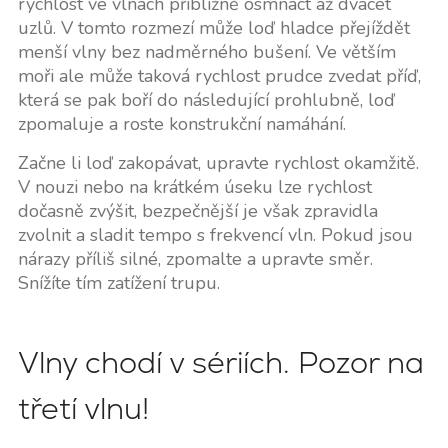
rychlost ve vlnách přibližně osmnáct až dvacet
uzlů. V tomto rozmezí může loď hladce přejíždět
menší vlny bez nadměrného bušení. Ve větším
moři ale může taková rychlost prudce zvedat příď,
která se pak boří do následující prohlubně, loď
zpomaluje a roste konstrukční namáhání.
Začne li loď zakopávat, upravte rychlost okamžitě.
V nouzi nebo na krátkém úseku lze rychlost
dočasně zvýšit, bezpečnější je však zpravidla
zvolnit a sladit tempo s frekvencí vln. Pokud jsou
nárazy příliš silné, zpomalte a upravte směr.
Snížíte tím zatížení trupu.
Vlny chodí v sériích. Pozor na
třetí vlnu!