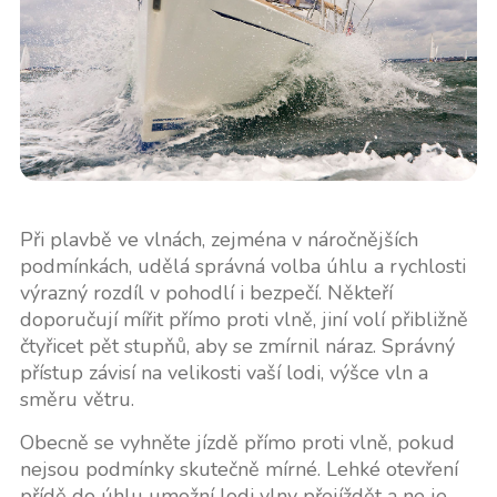
Při plavbě ve vlnách, zejména v náročnějších
podmínkách, udělá správná volba úhlu a rychlosti
výrazný rozdíl v pohodlí i bezpečí. Někteří
doporučují mířit přímo proti vlně, jiní volí přibližně
čtyřicet pět stupňů, aby se zmírnil náraz. Správný
přístup závisí na velikosti vaší lodi, výšce vln a
směru větru.
Obecně se vyhněte jízdě přímo proti vlně, pokud
nejsou podmínky skutečně mírné. Lehké otevření
přídě do úhlu umožní lodi vlny přejíždět a ne je