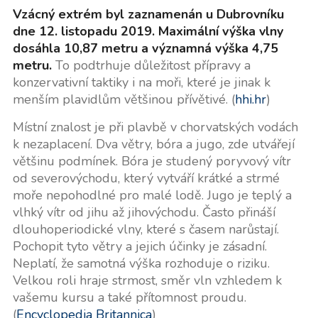
Vzácný extrém byl zaznamenán u Dubrovníku
dne 12. listopadu 2019. Maximální výška vlny
dosáhla 10,87 metru a významná výška 4,75
metru.
To podtrhuje důležitost přípravy a
konzervativní taktiky i na moři, které je jinak k
menším plavidlům většinou přívětivé. (
hhi.hr
)
Místní znalost je při plavbě v chorvatských vodách
k nezaplacení. Dva větry, bóra a jugo, zde utvářejí
většinu podmínek. Bóra je studený poryvový vítr
od severovýchodu, který vytváří krátké a strmé
moře nepohodlné pro malé lodě. Jugo je teplý a
vlhký vítr od jihu až jihovýchodu. Často přináší
dlouhoperiodické vlny, které s časem narůstají.
Pochopit tyto větry a jejich účinky je zásadní.
Neplatí, že samotná výška rozhoduje o riziku.
Velkou roli hraje strmost, směr vln vzhledem k
vašemu kursu a také přítomnost proudu.
(
Encyclopedia Britannica
)