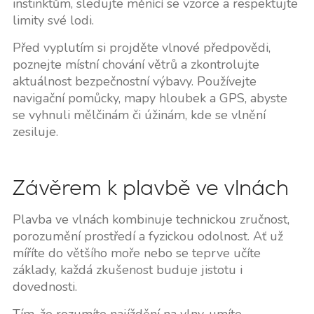
instinktům, sledujte měnící se vzorce a respektujte
limity své lodi.
Před vyplutím si projděte vlnové předpovědi,
poznejte místní chování větrů a zkontrolujte
aktuálnost bezpečnostní výbavy. Používejte
navigační pomůcky, mapy hloubek a GPS, abyste
se vyhnuli mělčinám či úžinám, kde se vlnění
zesiluje.
Závěrem k plavbě ve vlnách
Plavba ve vlnách kombinuje technickou zručnost,
porozumění prostředí a fyzickou odolnost. Ať už
míříte do většího moře nebo se teprve učíte
základy, každá zkušenost buduje jistotu i
dovednosti.
Tím, že rozumíte najíždění na vlny, umíte