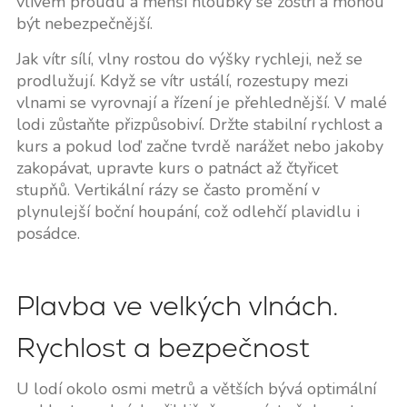
vlivem proudu a menší hloubky se zostří a mohou
být nebezpečnější.
Jak vítr sílí, vlny rostou do výšky rychleji, než se
prodlužují. Když se vítr ustálí, rozestupy mezi
vlnami se vyrovnají a řízení je přehlednější. V malé
lodi zůstaňte přizpůsobiví. Držte stabilní rychlost a
kurs a pokud loď začne tvrdě narážet nebo jakoby
zakopávat, upravte kurs o patnáct až čtyřicet
stupňů. Vertikální rázy se často promění v
plynulejší boční houpání, což odlehčí plavidlu i
posádce.
Plavba ve velkých vlnách.
Rychlost a bezpečnost
U lodí okolo osmi metrů a větších bývá optimální