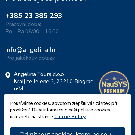
+385 23 385 293
Pracovní doba:
Po - Pá 08:00 - 16:00
info@angelina.hr
Pro jakékoliv dotazy
Angelina Tours d.o.o.
Kraljice Jelene 3, 23210 Biograd
n/M
Chorvatsko
Používáme cookies, abychom zlepšili váš zážitek při
DIČ: 20598733460
prohlížení. Další informace o naší politice cookies
ID: HR-AB-23-060130534, MB:
naleznete na stránce
Cookie Policy
.
0650676
Odmítnout cookies, které nejsou