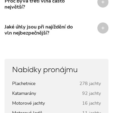
Proč bývá třetí vlna často
největší?
Jaké úhly jsou při najíždění do
vln nejbezpečnější?
Nabídky pronájmu
Plachetnice
278 jachty
Katamarány
92 jachty
Motorové jachty
16 jachty
Motorové lodě
11 jachty