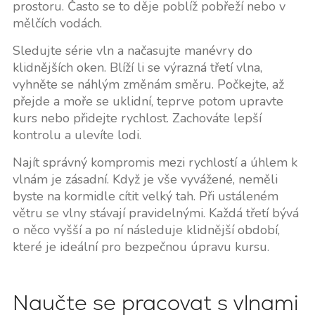
prostoru. Často se to děje poblíž pobřeží nebo v
mělčích vodách.
Sledujte série vln a načasujte manévry do
klidnějších oken. Blíží li se výrazná třetí vlna,
vyhněte se náhlým změnám směru. Počkejte, až
přejde a moře se uklidní, teprve potom upravte
kurs nebo přidejte rychlost. Zachováte lepší
kontrolu a ulevíte lodi.
Najít správný kompromis mezi rychlostí a úhlem k
vlnám je zásadní. Když je vše vyvážené, neměli
byste na kormidle cítit velký tah. Při ustáleném
větru se vlny stávají pravidelnými. Každá třetí bývá
o něco vyšší a po ní následuje klidnější období,
které je ideální pro bezpečnou úpravu kursu.
Naučte se pracovat s vlnami