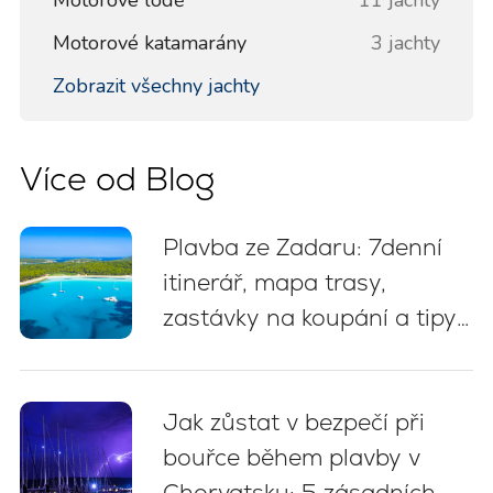
Motorové katamarány
3 jachty
Zobrazit všechny jachty
Více od Blog
Plavba ze Zadaru: 7denní
itinerář, mapa trasy,
zastávky na koupání a tipy
na kotvení
Jak zůstat v bezpečí při
bouřce během plavby v
Chorvatsku: 5 zásadních