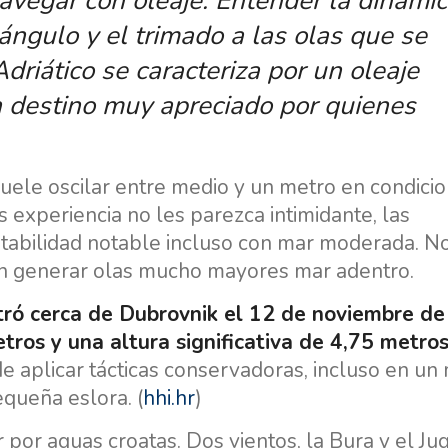
avegar con oleaje. Entender la dinámic
 ángulo y el trimado a las olas que se
driático se caracteriza por un oleaje
n destino muy apreciado por quienes
la suele oscilar entre medio y un metro en condici
 experiencia no les parezca intimidante, las
tabilidad notable incluso con mar moderada. N
en generar olas mucho mayores mar adentro.
tró cerca de Dubrovnik el 12 de noviembre de
ros y una altura significativa de 4,75 metros
e aplicar tácticas conservadoras, incluso en un
equeña eslora. (
hhi.hr
)
 por aguas croatas. Dos vientos, la Bura y el Jug