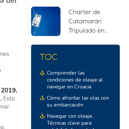
a del
recomendaciones
Charter de
para
Catamarán
principiantes
Tripulado en
(2026)
Croacia: Tu
Escapada de
ones
TOC
Navegación Sin
Estrés
o
Comprender las
condiciones de oleaje al
navegar en Croacia
 2019,
.
Esto
Cómo afrontar las olas con
su embarcación
 mar
Navegar con oleaje.
Técnicas clave para
o,