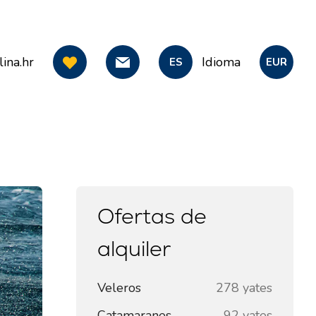
ina.hr
Idioma
ES
EUR
Ofertas de
alquiler
Veleros
278 yates
Catamaranes
92 yates