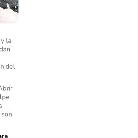
y la
ndan
ón del
Abrir
lpe.
s
s son
ara