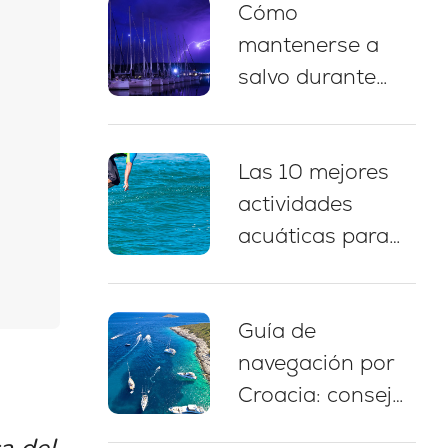
Cómo
náutico, paradas
mantenerse a
para nadar y
salvo durante
consejos de
una tormenta
amarre
eléctrica
Las 10 mejores
mientras navega
actividades
en Croacia: 5
acuáticas para
prácticas
disfrutar durante
esenciales
un chárter de
Guía de
yate en Croacia
navegación por
Croacia: consejos
expertos, rutas y