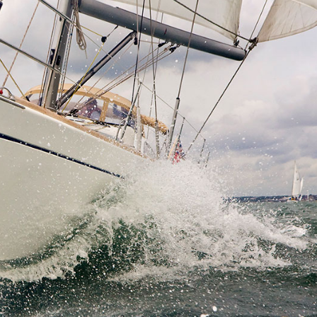
Región de Navegación de
Flotilla
Split
Valovie - Asistente de
Trogir
Navegación Remota
Región de Navegación de
Alquiler de catamaranes
Dubrovnik
Bali
Región de Navegación de
Istria
Región de Navegación de
Kvarner