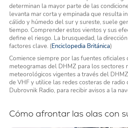
determinan la mayor parte de las condiciones
levanta mar corta y empinada que resulta 
cálido y húmedo del sur y sureste, suele ge
tiempo. Comprender estos vientos y sus efec
define el riesgo. La brusquedad, la dirección
factores clave. (
Enciclopedia Británica
)
Comience siempre por las fuentes oficiales d
Contacto
Nuestra Flota
meteogramas del DHMZ para los sectores nort
meteorológicos vigentes a través del DHMZ
Noticias / Blog
Barcos de Vela
de VHF y utilice las redes costeras de radio 
Sobre nosotros
Barcos a Motor
Dubrovnik Radio, para recibir avisos a la nav
Socios
Catamaranes
Preguntas Frecuentes
Catamaranes a Motor
Cómo afrontar las olas con 
Yates a motor