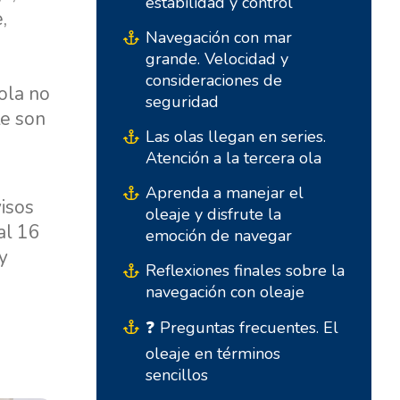
estabilidad y control
,
Navegación con mar
,
grande. Velocidad y
consideraciones de
ola no
seguridad
te son
Las olas llegan en series.
Atención a la tercera ola
Bases del Sur
Bases Centrales
Aprenda a manejar el
isos
oleaje y disfrute la
al 16
Marina Kremik, Primošten
Marina Šangulin, Biograd
emoción de navegar
y
Marina Frapa, Rogoznica
ACI Marina Vodice
Reflexiones finales sobre la
navegación con oleaje
Club Náutico Seget -
D-Marin Dalmacija,
Marina Baotic
Sukošan
❓ Preguntas frecuentes. El
oleaje en términos
Marina Trogir - ACI
Bases del Norte
sencillos
Marina Trogir - SCT