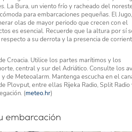
. La Bura, un viento frío y racheado del noreste
incómoda para embarcaciones pequeñas. El Jugo
nerar olas de mayor periodo que crecen con el
tos es esencial. Recuerde que la altura por sí s
 respecto a su derrota y la presencia de corrien
e Croacia. Utilice los partes marítimos y los
Servicios
Destinos
e, central y sur del Adriático. Consulte los av
 y de Meteoalarm. Mantenga escucha en el can
Alquiler de Yates sin
Región de Navegación de
Tripulación
Zadar
de Plovput, entre ellas Rijeka Radio, Split Radio 
Biograd na Moru
egación. (
meteo.hr
)
Alquiler de Yates con
Patrón
Región de Navegación de
Šibenik
Alquiler de Yates de Lujo
su embarcación
Vodice
con Tripulación
Rogoznica
Alquiler de Yates en