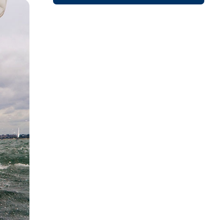
ACI Marina Split
Pula, ACI Marina Pomer
ACI Marina Dubrovnik,
Pula, Marina Polesana
Komolac
Marina Punat, Krk
Marina Lošinj, Mali Lošinj