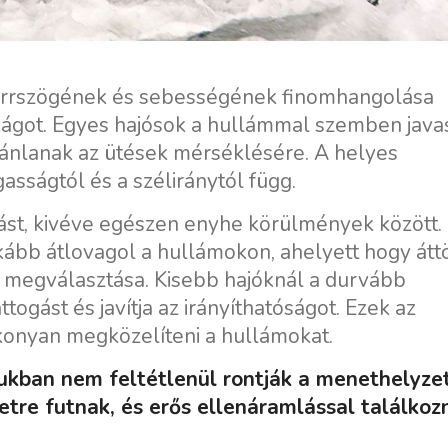
ó orrszögének és sebességének finomhangolása
nságot. Egyes hajósok a hullámmal szemben java
jánlanak az ütések mérséklésére. A helyes
sságtól és a széliránytól függ.
zást, kivéve egészen enyhe körülmények között.
inkább átlovagol a hullámokon, ahelyett hogy átt
s megválasztása. Kisebb hajóknál a durvább
togást és javítja az irányíthatóságot. Ezek az
konyan megközelíteni a hullámokat.
kban nem feltétlenül rontják a menethelyzet
tre futnak, és erős ellenáramlással találkoz