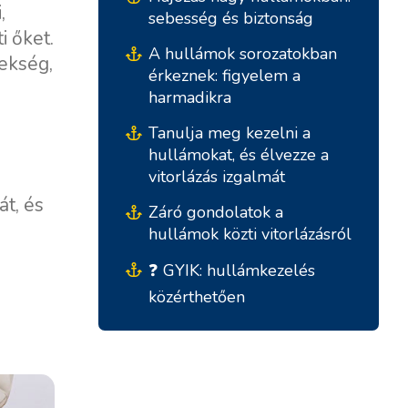
,
sebesség és biztonság
i őket.
A hullámok sorozatokban
ekség,
érkeznek: figyelem a
harmadikra
Tanulja meg kezelni a
hullámokat, és élvezze a
vitorlázás izgalmát
t, és
Záró gondolatok a
hullámok közti vitorlázásról
Déli Bázisok
Központi Bázisok
❓ GYIK: hullámkezelés
Marina Kremik, Primošten
Marina Šangulin, Biograd
közérthetően
Yachtklub Seget - Marina
ACI Marina Vodice
Baotic
D-Marin Dalmacija,
Marina Trogir - ACI
Sukošan