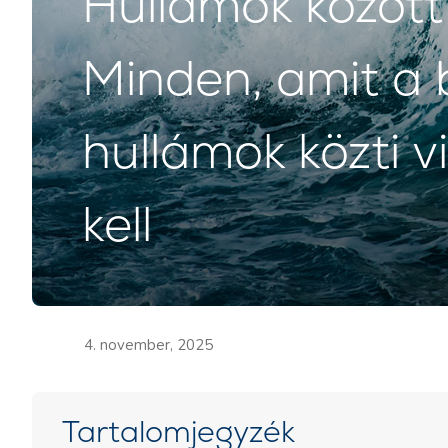
Hullámok között 
Minden, amit a 
hullámok közti v
kell
4. november, 2025
Tartalomjegyzék