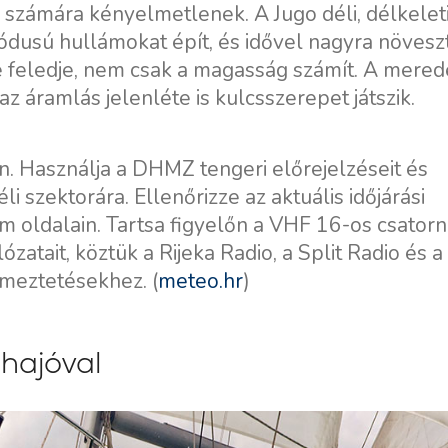
számára kényelmetlenek. A Jugo déli, délkeleti
dusú hullámokat épít, és idővel nagyra növeszt
e feledje, nem csak a magasság számít. A mered
az áramlás jelenléte is kulcsszerepet játszik.
en. Használja a DHMZ tengeri előrejelzéseit és
i szektorára. Ellenőrizze az aktuális időjárási
oldalain. Tartsa figyelőn a VHF 16-os csatorná
atait, köztük a Rijeka Radio, a Split Radio és a
Szolgáltatások
Úti célok
lmeztetésekhez. (
meteo.hr
)
Bareboat Jachtbérlés
Zadar vitorlázási régió
Biograd na Moru
Kapitányos Jachtbérlés
hajóval
Šibenik Vitorlázási Régió
Luxus Legénységgel
Vodice
Ellátott Jachtbérlés
Rogoznica