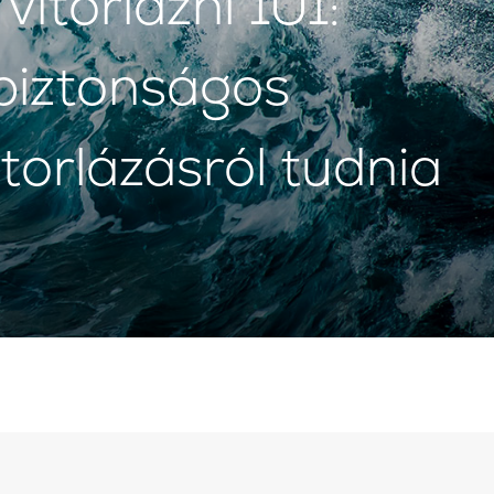
vitorlázni 101:
biztonságos
itorlázásról tudnia