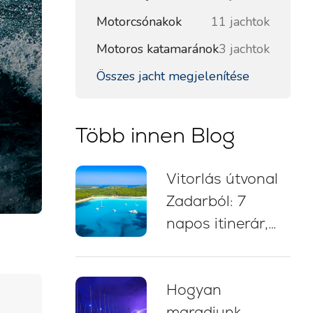
Motorcsónakok
11 jachtok
Motoros katamaránok
3 jachtok
Összes jacht megjelenítése
Több innen Blog
Vitorlás útvonal
Zadarból: 7
napos itinerár,
vitorlástérkép,
fürdőmegállók és
Hogyan
kikötési tanácsok
maradjunk