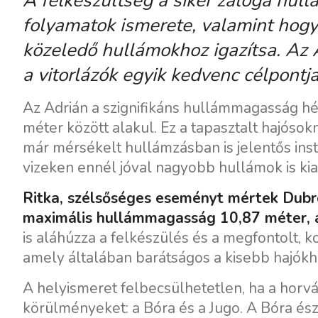
A felkészültség a siker záloga hul
folyamatok ismerete, valamint hogy
közeledő hullámokhoz igazítsa. Az 
a vitorlázók egyik kedvenc célpontja
Az Adrián a szignifikáns hullámmagasság hé
méter között alakul. Ez a tapasztalt hajósok
már mérsékelt hullámzásban is jelentős insta
vizeken ennél jóval nagyobb hullámok is kia
Ritka, szélsőséges eseményt mértek Dubr
maximális hullámmagasság 10,87 méter, a
is aláhúzza a felkészülés és a megfontolt, k
amely általában barátságos a kisebb hajókho
A helyismeret felbecsülhetetlen, ha a horvát
körülményeket: a Bóra és a Jugo. A Bóra észa