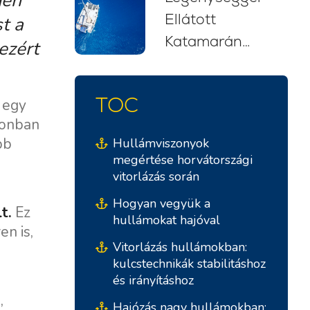
eri
Ellátott
kezdőknek
t a
Katamarán
(2026)
ezért
Bérlés
Horvátországban:
TOC
 egy
Stresszmentes
azonban
Vitorlás Kaland
bb
Hullámviszonyok
megértése horvátországi
vitorlázás során
Hogyan vegyük a
t.
Ez
hullámokat hajóval
en is,
Vitorlázás hullámokban:
kulcstechnikák stabilitáshoz
és irányításhoz
,
Hajózás nagy hullámokban: