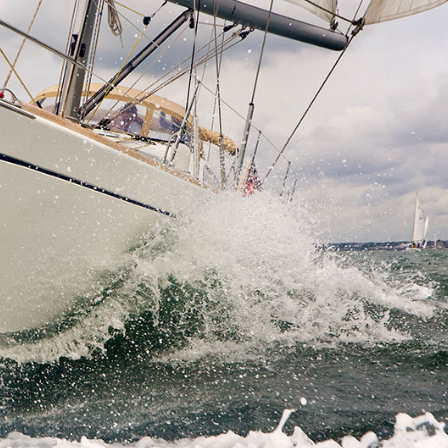
Flottilla Jachtbérlés
Split vitorlázási régió
Valovie - Távoli Vitorlázási
Trogir
Asszisztens
Dubrovnik Vitorlázási
Bali katamarán bérlés
Régió
Isztria Vitorlázási Régió
Kvarner Vitorlázási Régió