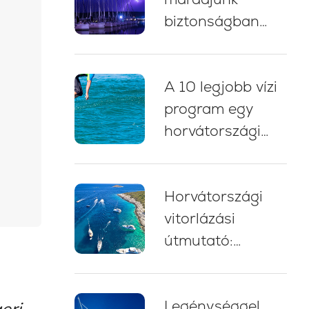
biztonságban
zivatarban
vitorlázás közben
A 10 legjobb vízi
Horvátországban:
program egy
5 alapvető bevált
horvátországi
gyakorlat
yacht charter
nyaraláshoz
Horvátországi
vitorlázási
útmutató:
szakértői tippek,
útvonalak és
Legénységgel
tanácsok