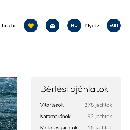
lina.hr
Nyelv
HU
EUR
Bérlési ajánlatok
Vitorlások
278 jachtok
Katamaránok
92 jachtok
Motoros jachtok
16 jachtok