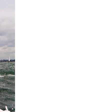
Marina Trogir - SCT
Északi Bázisok
ACI Marina Split
ACI Marina Dubrovnik,
Pula, ACI Marina Pomer
Komolac
Pula, Marina Polesana
Marina Punat, Krk
Marina Losinj, Mali Losinj