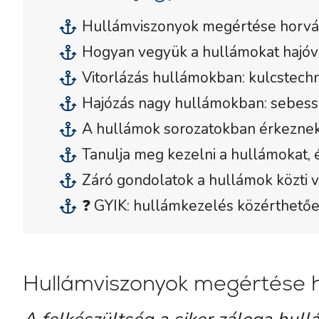
Hullámviszonyok megértése horváto
Hogyan vegyük a hullámokat hajóv
Vitorlázás hullámokban: kulcstechni
Hajózás nagy hullámokban: sebess
A hullámok sorozatokban érkeznek
Tanulja meg kezelni a hullámokat, é
Záró gondolatok a hullámok közti v
❓ GYIK: hullámkezelés közérthető
Hullámviszonyok megértése h