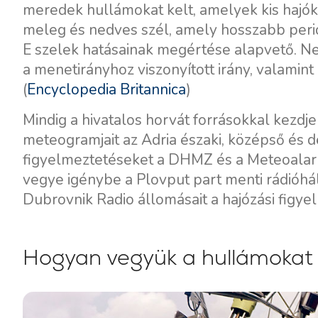
meredek hullámokat kelt, amelyek kis hajók 
meleg és nedves szél, amely hosszabb perió
E szelek hatásainak megértése alapvető. N
a menetirányhoz viszonyított irány, valamint 
(
Encyclopedia Britannica
)
Mindig a hivatalos horvát forrásokkal kezdj
meteogramjait az Adria északi, középső és dél
figyelmeztetéseket a DHMZ és a Meteoalarm 
vegye igénybe a Plovput part menti rádióhálóz
Kapcsolat
Flottánk
Dubrovnik Radio állomásait a hajózási figye
Hírek / Blog
Vitorlás Hajók
Rólunk
Motorcsónakok
Hogyan vegyük a hullámokat 
Partnerek
Katamaránok
GYIK
Motoros katamaránok