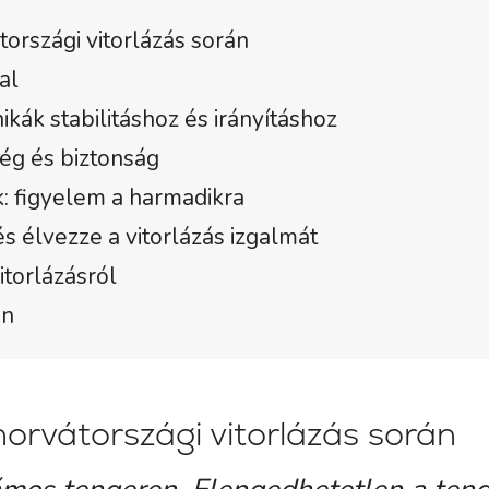
rszági vitorlázás során
al
kák stabilitáshoz és irányításhoz
ég és biztonság
: figyelem a harmadikra
s élvezze a vitorlázás izgalmát
itorlázásról
en
orvátországi vitorlázás során