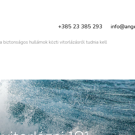
+385 23 385 293
info@ange
a biztonságos hullámok közti vitorlázásról tudnia kell