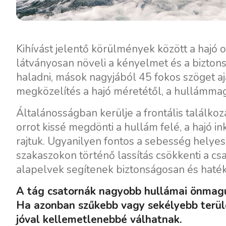
Kihívást jelentő körülmények között a haj
látványosan növeli a kényelmet és a bizto
haladni, mások nagyjából 45 fokos szöget a
megközelítés a hajó méretétől, a hullámmaga
Általánosságban kerülje a frontális találko
orrot kissé megdönti a hullám felé, a hajó 
rajtuk. Ugyanilyen fontos a sebesség helye
szakaszokon történő lassítás csökkenti a csat
alapelvek segítenek biztonságosan és haté
A tág csatornák nagyobb hullámai önmagu
Ha azonban szűkebb vagy sekélyebb terüle
jóval kellemetlenebbé válhatnak.