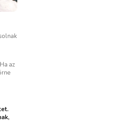
solnak
 Ha az
örne
et.
nak,