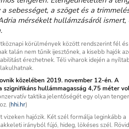
lámos tengeren. Elengedhetetlen a teng
 a sebességet, a szöget és a trimmelés
Adria mérsékelt hullámzásáról ismert, 
.
tköznapi körülmények között rendszerint fél és
nak talán nem tűnik ijesztőnek, a kisebb hajók 
bilitást érezhetnek. Téli viharok idején a nyílta
lakulhatnak.
ovnik közelében 2019. november 12-én. A
 szignifikáns hullámmagasság 4,75 méter vol
onzervatív taktika jelentőségét egy olyan tenger
z. (
hhi.hr
)
 vizeken hajózik. Két szél formálja leginkább a
kkeleti irányból fújó, hideg, lökéses szél. Rövid