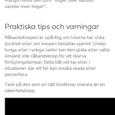
Många minns den som "höger över vänster,
vänster över höger".
Praktiska tips och varningar
Råbandsknopen är opålitlig om linorna har olika
tjocklek eller om knopen belastas ojämnt. Under
tunga eller ryckiga laster kan den glida eller välta.
Använd inte råbandsknop för att skarva
förtöjningstampar, fästa båt vid kaj eller i
situationer där ett fel kan orsaka skada eller
personfara.
Tänk på den som en lätt bindknop snarare än en
säkerhetsknop.