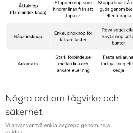
Stopperknop som
Stoppa linor från
Åttaknop
hindrar linan från att
glida genom blo
(flamländsk knop)
löpa ur
eller ledögla
Reva segel ell
Enkel bindknop för
Råbandsknop
knyta ihop lätt
lättare laster
buntar
Stark förbindelse
Fästa ankarlina
Ankarstek
mellan lina och
förtöja i ring ell
ankare eller ring
kedja
Några ord om tågvirke och
säkerhet
Vi använder två enkla begrepp genom hela
guiden: