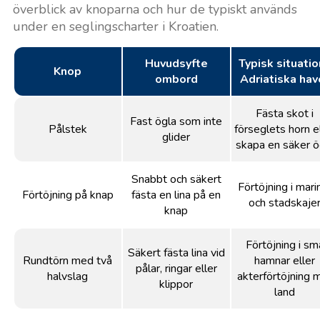
överblick av knoparna och hur de typiskt används
under en seglingscharter i Kroatien.
Huvudsyfte
Typisk situatio
Knop
ombord
Adriatiska hav
Fästa skot i
Fast ögla som inte
Pålstek
förseglets horn e
glider
skapa en säker ö
Snabbt och säkert
Förtöjning i mari
Förtöjning på knap
fästa en lina på en
och stadskaje
knap
Förtöjning i sm
Säkert fästa lina vid
Rundtörn med två
hamnar eller
pålar, ringar eller
halvslag
akterförtöjning 
klippor
land