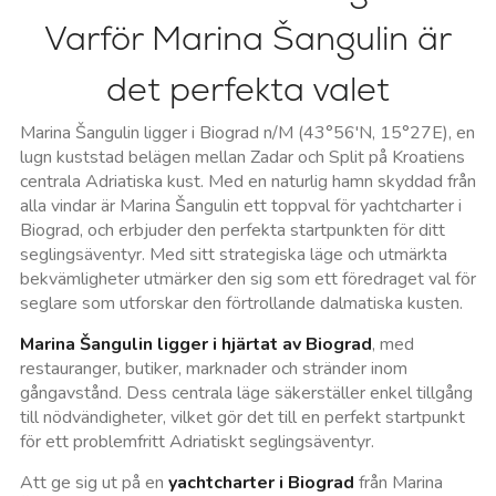
Varför Marina Šangulin är
det perfekta valet
Marina Šangulin ligger i Biograd n/M (43°56'N, 15°27E), en
lugn kuststad belägen mellan Zadar och Split på Kroatiens
centrala Adriatiska kust. Med en naturlig hamn skyddad från
alla vindar är Marina Šangulin ett toppval för yachtcharter i
Biograd, och erbjuder den perfekta startpunkten för ditt
seglingsäventyr. Med sitt strategiska läge och utmärkta
bekvämligheter utmärker den sig som ett föredraget val för
seglare som utforskar den förtrollande dalmatiska kusten.
Marina Šangulin ligger i hjärtat av Biograd
, med
restauranger, butiker, marknader och stränder inom
gångavstånd. Dess centrala läge säkerställer enkel tillgång
till nödvändigheter, vilket gör det till en perfekt startpunkt
för ett problemfritt Adriatiskt seglingsäventyr.
Att ge sig ut på en
yachtcharter i Biograd
från Marina