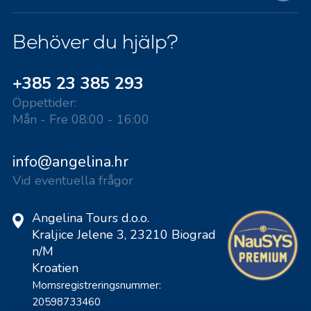
Behöver du hjälp?
+385 23 385 293
Öppettider:
Mån - Fre 08:00 - 16:00
info@angelina.hr
Vid eventuella frågor
Angelina Tours d.o.o.
Kraljice Jelene 3, 23210 Biograd
n/M
Kroatien
Momsregistreringsnummer:
20598733460