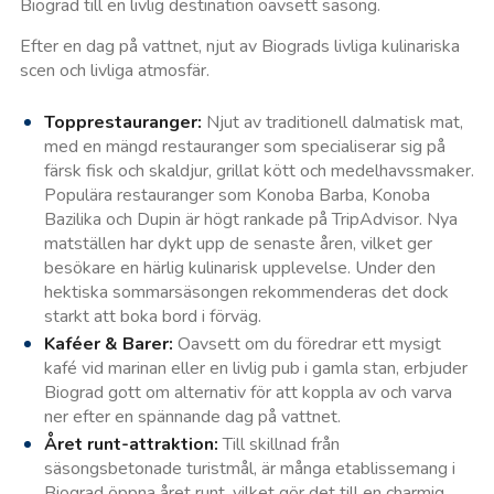
Biograd till en livlig destination oavsett säsong.
Efter en dag på vattnet, njut av Biograds livliga kulinariska
scen och livliga atmosfär.
Topprestauranger:
Njut av traditionell dalmatisk mat,
med en mängd restauranger som specialiserar sig på
färsk fisk och skaldjur, grillat kött och medelhavssmaker.
Populära restauranger som Konoba Barba, Konoba
Bazilika och Dupin är högt rankade på TripAdvisor. Nya
matställen har dykt upp de senaste åren, vilket ger
besökare en härlig kulinarisk upplevelse. Under den
hektiska sommarsäsongen rekommenderas det dock
starkt att boka bord i förväg.
Kaféer & Barer:
Oavsett om du föredrar ett mysigt
kafé vid marinan eller en livlig pub i gamla stan, erbjuder
Biograd gott om alternativ för att koppla av och varva
ner efter en spännande dag på vattnet.
Året runt-attraktion:
Till skillnad från
säsongsbetonade turistmål, är många etablissemang i
Biograd öppna året runt, vilket gör det till en charmig