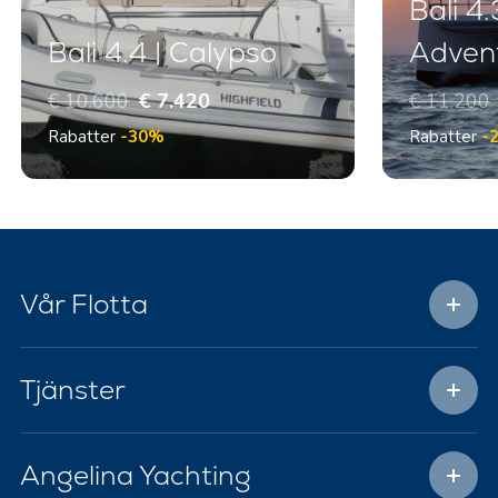
Bali 4.
Bali 4.4 | Calypso
Adven
€ 10.600
€ 7.420
€ 11.200
Rabatter
-30%
Rabatter
-
Vår Flotta
Tjänster
Angelina Yachting