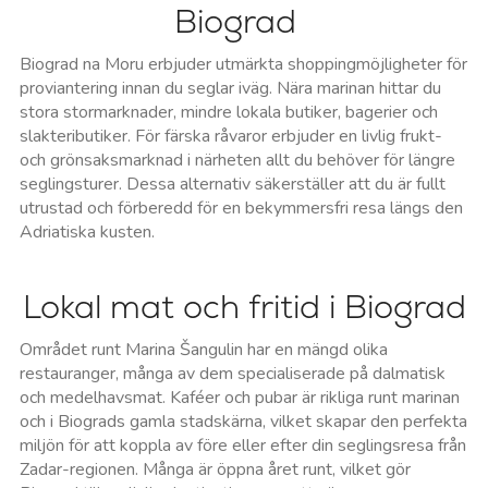
Biograd
Biograd na Moru erbjuder utmärkta shoppingmöjligheter för
proviantering innan du seglar iväg. Nära marinan hittar du
stora stormarknader, mindre lokala butiker, bagerier och
slakteributiker. För färska råvaror erbjuder en livlig frukt-
och grönsaksmarknad i närheten allt du behöver för längre
seglingsturer. Dessa alternativ säkerställer att du är fullt
utrustad och förberedd för en bekymmersfri resa längs den
Adriatiska kusten.
Lokal mat och fritid i Biograd
Området runt Marina Šangulin har en mängd olika
restauranger, många av dem specialiserade på dalmatisk
och medelhavsmat. Kaféer och pubar är rikliga runt marinan
och i Biograds gamla stadskärna, vilket skapar den perfekta
miljön för att koppla av före eller efter din seglingsresa från
Zadar-regionen. Många är öppna året runt, vilket gör