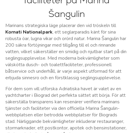
faciliteter på Marina
Šangulin
Marinans strategiska läge placerar den vid tröskeln till
Kornati Nationalpark
, ett seglarparadis känt för sina
robusta öar, lugna vikar och orörd natur. Marina Šangulin har
200 säkra förtöjningar med tillgång till el och rinnande
vatten, vilket säkerställer en smidig och njutbar start på din
seglingsupplevelse. Med moderna bekvämligheter som
välskötta dusch- och toalettfaciliteter, professionell
båtservice och underhåll, är varje aspekt utformad för att
erbjuda sinnesro och en förstklassig seglingsupplevelse.
För dem som vill utforska Adriatiska havet är valet av en
yachtcharter i Biograd det perfekta sättet att börja. För att
säkerställa transparens kan resenärer verifiera marinans
tjänster och faciliteter via den officiella Marina Šangulin-
webbplatsen eller betrodda webbplatser för Biograds
stad. Närliggande bekvämligheter inkluderar restauranger,
stormarknader, ett postkontor, apotek och bensinstationer,