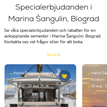
Specialerbjudanden i
Marina Šangulin, Biograd
Se våra specialerbjudanden och rabatter för en
avkopplande semester i Marina Šangulin, Biograd.
Kontakta oss vid frågor eller för att boka.
Se alla
Marina Šangulin, Biograd,
Marina Šan
Kroatien
Kroatien
22 aug - 29 aug 2026
29 aug - 