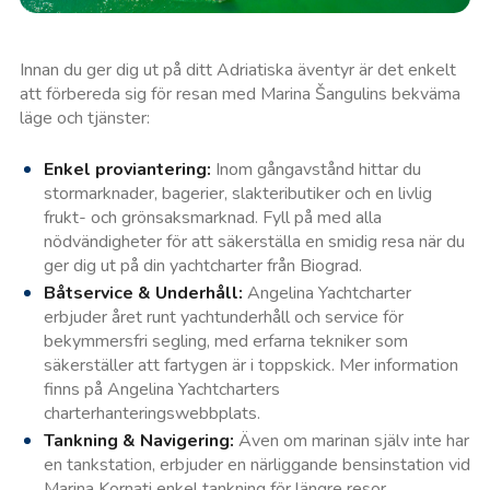
Innan du ger dig ut på ditt Adriatiska äventyr är det enkelt
att förbereda sig för resan med Marina Šangulins bekväma
läge och tjänster:
Enkel proviantering:
Inom gångavstånd hittar du
stormarknader, bagerier, slakteributiker och en livlig
frukt- och grönsaksmarknad. Fyll på med alla
nödvändigheter för att säkerställa en smidig resa när du
ger dig ut på din yachtcharter från Biograd.
Båtservice & Underhåll:
Angelina Yachtcharter
erbjuder året runt yachtunderhåll och service för
bekymmersfri segling, med erfarna tekniker som
säkerställer att fartygen är i toppskick. Mer information
finns på Angelina Yachtcharters
charterhanteringswebbplats.
Tankning & Navigering:
Även om marinan själv inte har
en tankstation, erbjuder en närliggande bensinstation vid
Marina Kornati enkel tankning för längre resor.