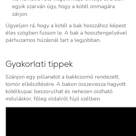
egyik szarván úgy, hogy a kötél önmagára
zárjon.
Ügyeljen rá, hogy a kötél a bak hosszához képest
éles szögben fusson le. A bak a hossztengelyével
párhuzamos húzásnál tart a legjobban.
Gyakorlati tippek
Szánjon egy pillanatot a bakkcsomó rendezett,
tömör elkészítésére. A bakon összevissza hagyott
kötélkupac beszorulhat és nehezen oldható
induláskor, főleg oldalról fújó szélben.