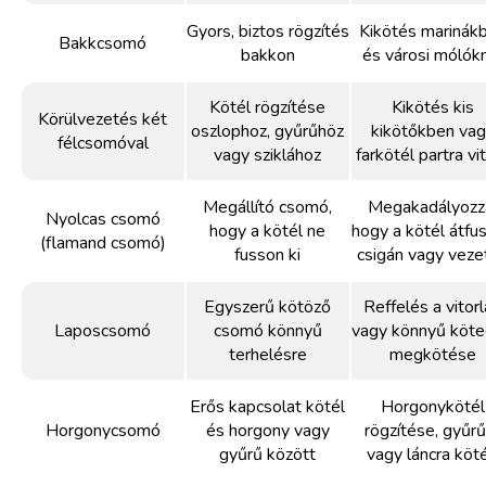
Gyors, biztos rögzítés
Kikötés marinák
Bakkcsomó
bakkon
és városi mólók
Kötél rögzítése
Kikötés kis
Körülvezetés két
oszlophoz, gyűrűhöz
kikötőkben va
félcsomóval
vagy sziklához
farkötél partra vi
Megállító csomó,
Megakadályozz
Nyolcas csomó
hogy a kötél ne
hogy a kötél átfu
(flamand csomó)
fusson ki
csigán vagy veze
Egyszerű kötöző
Reffelés a vitor
Laposcsomó
csomó könnyű
vagy könnyű köt
terhelésre
megkötése
Erős kapcsolat kötél
Horgonykötél
Horgonycsomó
és horgony vagy
rögzítése, gyűrű
gyűrű között
vagy láncra köt