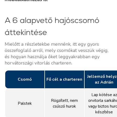
A 6 alapvető hajóscsomó
áttekintése
Mielőtt a részletekbe mennénk, itt egy gyors
összefoglaló arról, mely csomókat vesszük végig,
és hogyan használja őket leggyakrabban egy
horvátországi vitorlás charteren.
Jellemző helyz
Csomó
Fő cél a charteren
az Adrián
Lap kötése az
Rögzített, nem
orvitorla sarkáh
Palstek
csúszó hurok
vagy biztos hur
készítése