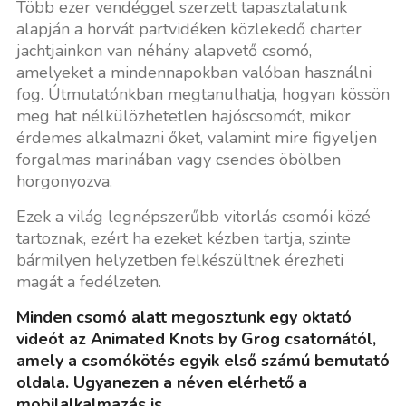
Több ezer vendéggel szerzett tapasztalatunk
alapján a horvát partvidéken közlekedő charter
jachtjainkon van néhány alapvető csomó,
amelyeket a mindennapokban valóban használni
fog. Útmutatónkban megtanulhatja, hogyan kössön
meg hat nélkülözhetetlen hajóscsomót, mikor
érdemes alkalmazni őket, valamint mire figyeljen
forgalmas marinában vagy csendes öbölben
horgonyozva.
Ezek a világ legnépszerűbb vitorlás csomói közé
tartoznak, ezért ha ezeket kézben tartja, szinte
bármilyen helyzetben felkészültnek érezheti
magát a fedélzeten.
Minden csomó alatt megosztunk egy oktató
videót az Animated Knots by Grog csatornától,
amely a csomókötés egyik első számú bemutató
oldala. Ugyanezen a néven elérhető a
mobilalkalmazás is.