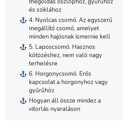
megoldás oszlophoz, gyűrűhöz
és sziklához
4. Nyolcas csomó. Az egyszerű
megállító csomó, amelyet
minden hajósnak ismernie kell
5. Laposcsomó. Hasznos
kötözéshez, nem való nagy
terhelésre
6. Horgonycsomó. Erős
kapcsolat a horgonyhoz vagy
gyűrűhöz
Hogyan áll össze mindez a
vitorlás nyaraláson