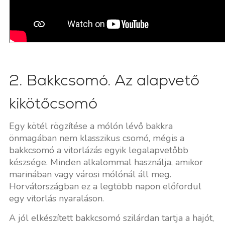
2. Bakkcsomó. Az alapvető
kikötőcsomó
Egy kötél rögzítése a mólón lévő bakkra
önmagában nem klasszikus csomó, mégis a
bakkcsomó a vitorlázás egyik legalapvetőbb
készsége. Minden alkalommal használja, amikor
marinában vagy városi mólónál áll meg.
Horvátországban ez a legtöbb napon előfordul
egy vitorlás nyaraláson.
A jól elkészített bakkcsomó szilárdan tartja a hajót,