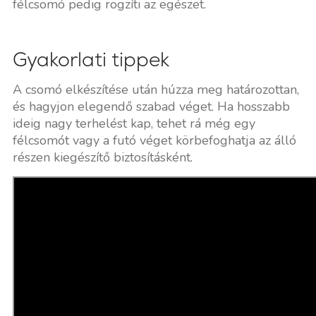
félcsomó pedig rögzíti az egészet.
Gyakorlati tippek
A csomó elkészítése után húzza meg határozottan,
és hagyjon elegendő szabad véget. Ha hosszabb
ideig nagy terhelést kap, tehet rá még egy
félcsomót vagy a futó véget körbefoghatja az álló
részen kiegészítő biztosításként.