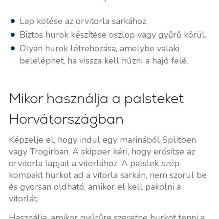
Lap kötése az orvitorla sarkához.
Biztos hurok készítése oszlop vagy gyűrű körül.
Olyan hurok létrehozása, amelybe valaki
beleléphet, ha vissza kell húzni a hajó felé.
Mikor használja a palsteket
Horvátországban
Képzelje el, hogy indul egy marinából Splitben
vagy Trogirban. A skipper kéri, hogy erősítse az
orvitorla lapjait a vitorlához. A palstek szép,
kompakt hurkot ad a vitorla sarkán, nem szorul be
és gyorsan oldható, amikor el kell pakolni a
vitorlát.
Használja, amikor gyűrűre szeretne hurkot tenni a