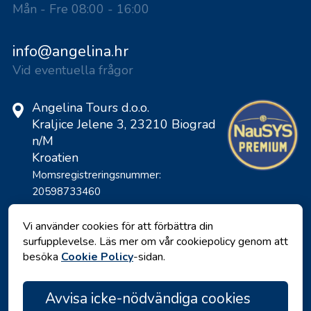
Mån - Fre 08:00 - 16:00
info@angelina.hr
Vid eventuella frågor
Angelina Tours d.o.o.
Kraljice Jelene 3, 23210 Biograd
n/M
Kroatien
Momsregistreringsnummer:
20598733460
ID: HR-AB-23-060130534, MB:
0650676
Vi använder cookies för att förbättra din
surfupplevelse. Läs mer om vår cookiepolicy genom att
besöka
Cookie Policy
-sidan.
Avvisa icke-nödvändiga cookies