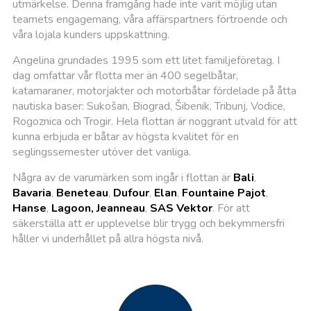
utmärkelse. Denna framgång hade inte varit möjlig utan
teamets engagemang, våra affärspartners förtroende och
våra lojala kunders uppskattning.
Angelina grundades 1995 som ett litet familjeföretag. I
dag omfattar vår flotta mer än 400 segelbåtar,
katamaraner, motorjakter och motorbåtar fördelade på åtta
nautiska baser: Sukošan, Biograd, Šibenik, Tribunj, Vodice,
Rogoznica och Trogir. Hela flottan är noggrant utvald för att
kunna erbjuda er båtar av högsta kvalitet för en
seglingssemester utöver det vanliga.
Några av de varumärken som ingår i flottan är
Bali
,
Bavaria
,
Beneteau
,
Dufour
,
Elan
,
Fountaine Pajot
,
Hanse
,
Lagoon, Jeanneau
,
SAS Vektor
. För att
säkerställa att er upplevelse blir trygg och bekymmersfri
håller vi underhållet på allra högsta nivå.