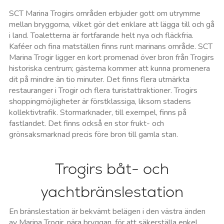
SCT Marina Trogirs områden erbjuder gott om utrymme
mellan bryggorna, vilket gör det enklare att lägga till och gå
i land. Toaletterna är fortfarande helt nya och fläckfria.
Kaféer och fina matställen finns runt marinans område. SCT
Marina Trogir ligger en kort promenad över bron från Trogirs
historiska centrum; gästerna kommer att kunna promenera
dit på mindre än tio minuter. Det finns flera utmärkta
restauranger i Trogir och flera turistattraktioner. Trogirs
shoppingmöjligheter är förstklassiga, liksom stadens
kollektivtrafik. Stormarknader, till exempel, finns på
fastlandet. Det finns också en stor frukt- och
grönsaksmarknad precis före bron till gamla stan.
Trogirs båt- och
yachtbränslestation
En bränslestation är bekvämt belägen i den västra änden
av Marina Trogir, nära bryggan, för att säkerställa enkel