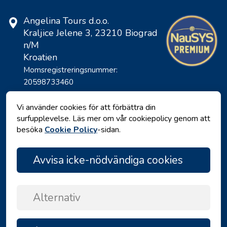
Angelina Tours d.o.o.
Kraljice Jelene 3, 23210 Biograd
n/M
Kroatien
Momsregistreringsnummer:
20598733460
ID: HR-AB-23-060130534, MB:
0650676
Vi använder cookies för att förbättra din
surfupplevelse. Läs mer om vår cookiepolicy genom att
besöka
Cookie Policy
-sidan.
Avvisa icke-nödvändiga cookies
Alternativ