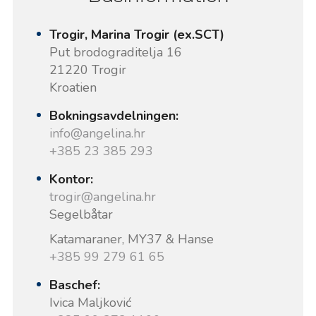
Trogir, Marina Trogir (ex.SCT)
Put brodograditelja 16
21220 Trogir
Kroatien
Bokningsavdelningen:
info@angelina.hr
+385 23 385 293
Kontor:
trogir@angelina.hr
Segelbåtar
Katamaraner, MY37 & Hanse
+385 99 279 61 65
Baschef:
Ivica Maljković