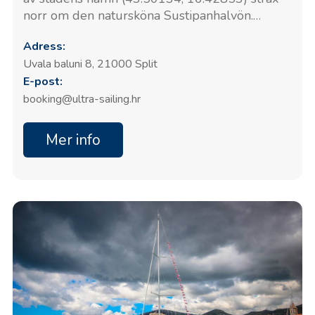
norr om den natursköna Sustipanhalvön.
Marinan är väl skyddad från sydliga vindar av
Adress:
en lång vågbrytare. Den erbjuder totalt 364
Uvala baluni 8, 21000 Split
sjöplatser och 60 torrplatser på land, alla
E-post:
utrustade med tillgång till vatten och
elektricitet.
booking@ultra-sailing.hr
Mer info