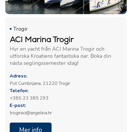
Trogir
ACI Marina Trogir
Hyr en yacht från ACI Marina Trogir och
utforska Kroatiens fantastiska öar. Boka din
nästa seglingssemester idag!
Adress:
Put Cumbrijana, 21220 Trogir
Telefon:
+385 23 385 293
E-post:
trogiraci@angelina.hr
Mer info