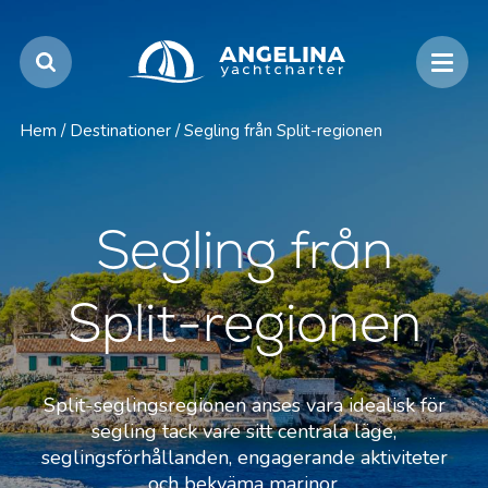
Hem
/
Destinationer
/
Segling från Split-regionen
Segling från
Split-regionen
Split-seglingsregionen anses vara idealisk för
segling tack vare sitt centrala läge,
seglingsförhållanden, engagerande aktiviteter
och bekväma marinor.