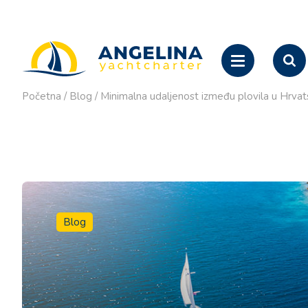
Početna
/
Blog
/
Minimalna udaljenost između plovila u Hrvats
Blog