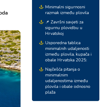
Marina Trogir - ACI
Sjeverne baze
Minimalni sigurnosni
Marina Trogir - SCT
voda
razmak između plovila
ACI Marina Split
Pula, ACI Marina Pomer
📌 Završni savjeti za
sigurnu plovidbu u
ACI Marina Dubrovnik,
Pula, Marina Polesana
Hrvatskoj
Komolac
Marina Punat, Krk
Usporedna tablica
Marina Lošinj, Mali Lošinj
minimalnih udaljenosti
između plovila, kupača i
obale Hrvatska 2025:
Najčešća pitanja o
minimalnim
udaljenostima između
plovila i obale odnosno
plaža