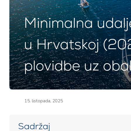
Minimalna udalj
u Hrvatskoj (202
plovidbe uz obal
15. listopada, 2025
Sadržaj