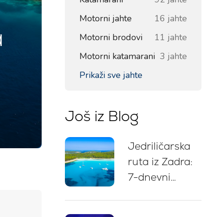
Motorni jahte
16 jahte
a
Motorni brodovi
11 jahte
Motorni katamarani
3 jahte
Prikaži sve jahte
Još iz Blog
Jedriličarska
ruta iz Zadra:
7-dnevni
itinerar, karta
plovidbe,