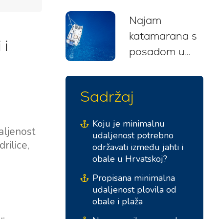
rute i
Najam
preporuke za
katamarana s
početnike
 i
posadom u
(2026)
Hrvatskoj: Vaš
bezbrižan bijeg
Sadržaj
na jedra
Koju je minimalnu
daljenost
udaljenost potrebno
rilice,
održavati između jahti i
obale u Hrvatskoj?
Propisana minimalna
udaljenost plovila od
obale i plaža