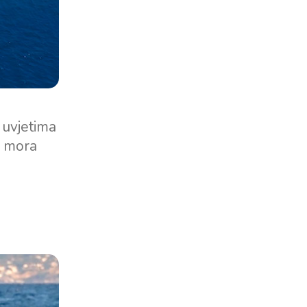
o uvjetima
g mora