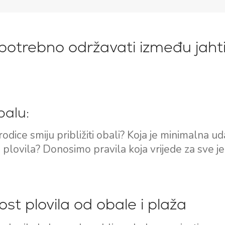
potrebno održavati između jahti
balu:
brodice smiju približiti obali? Koja je minimalna u
 plovila? Donosimo pravila koja vrijede za sve jed
t plovila od obale i plaža