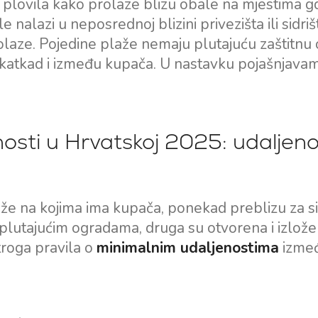
plovila kako prolaze blizu obale na mjestima g
e nalazi u neposrednoj blizini privezišta ili sidrišt
prolaze. Pojedine plaže nemaju plutajuću zaštitnu
i, katkad i između kupača. U nastavku pojašnjava
osti u Hrvatskoj 2025: udaljeno
Usluge
Destinacije
laže na kojima ima kupača, ponekad preblizu za s
Najam bez posade
Zadarska Regija
plutajućim ogradama, druga su otvorena i izlože
Biograd na Moru
troga pravila o
minimalnim udaljenostima
izme
Najam sa skiperom
Šibenska regija
Najam s posadom
Vodice
Charter Management
Rogoznica