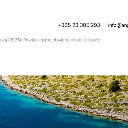
+385 23 385 293
info@ang
koj (2025): Pravila sigurne plovidbe uz obalu i plaže