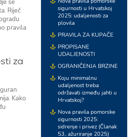
Nova pravila pomorske
dje se
sigurnosti u Hrvatskoj
a. Riječ
2025: udaljenosti za
 ogradu
plovila
mo pravila
PRAVILA ZA KUPAČE
PROPISANE
UDALJENOSTI
sti za
OGRANIČENJA BRZINE
Koju minimalnu
Južne Baze
Središnje baze
udaljenost treba
iguran
održavati između jahti u
Marina Kremik, Primošten
Marina Šangulin, Biograd
nija. Kako
Hrvatskoj?
đu
Marina Frapa, Rogoznica
ACI Marina Vodice
Nova pravila pomorske
sigurnosti 2025:
Yachtclub Seget - Marina
D-Marin Dalmacija,
sidrenje i privez (Članak
Baotić
Sukošan
53., ažuriranje 2025)