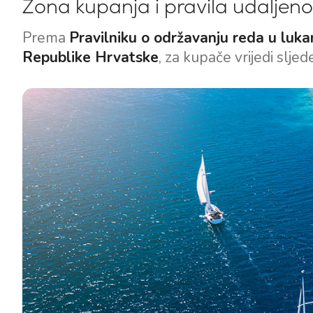
Zona kupanja i pravila udaljeno
Motorne jahte
Prema
Pravilniku o održavanju reda u luka
Republike Hrvatske
, za kupače vrijedi sljed