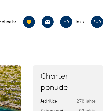
elina.hr
Jezik
HR
EUR
Charter
ponude
Jedrilice
278 jahte
Katamarani
92 jahte