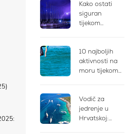
Kako ostati
kupališta i
siguran
savjeti za
tijekom
privez
grmljavinskog
nevremena pri
10 najboljih
plovidbi u
aktivnosti na
Hrvatskoj: 5
moru tijekom
ključnih
najma jahte u
preporuka
25)
Hrvatskoj
Vodič za
jedrenje u
Hrvatskoj:
2025:
stručni savjeti,