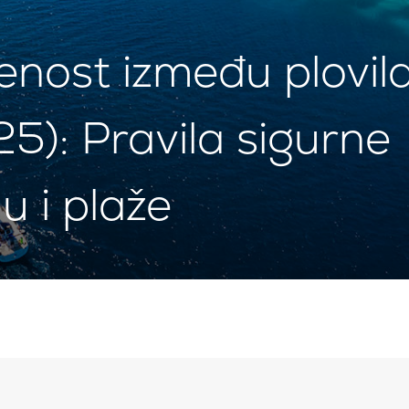
enost između plovil
5): Pravila sigurne
u i plaže