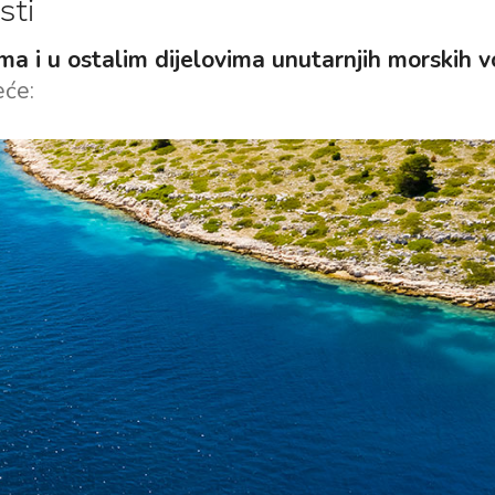
sti
Valovie - Asistent za
Splitska regija
Jedrenje
Trogir
ma i u ostalim dijelovima unutarnjih morskih 
Bali katamarani za najam
eće:
Dubrovnik
Istra
Kvarner