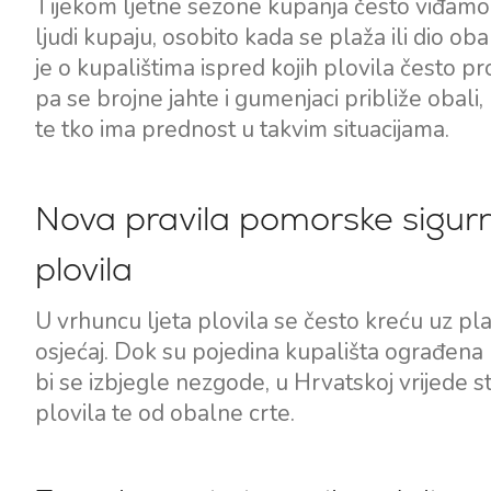
Tijekom ljetne sezone kupanja često viđamo 
ljudi kupaju, osobito kada se plaža ili dio obal
je o kupalištima ispred kojih plovila često 
pa se brojne jahte i gumenjaci približe obal
te tko ima prednost u takvim situacijama.
Nova pravila pomorske sigurn
plovila
Kontakt
Tražilica plovila
U vrhuncu ljeta plovila se često kreću uz p
Novosti / Blog
Jedrilice
osjećaj. Dok su pojedina kupališta ograđena 
bi se izbjegle nezgode, u Hrvatskoj vrijede s
O nama
Motorni brodovi
plovila te od obalne crte.
Partneri
Katamarani
Često postavljana pitanja
Motorni katamarani