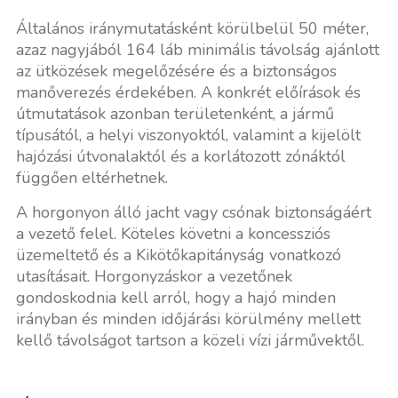
Általános iránymutatásként körülbelül 50 méter,
azaz nagyjából 164 láb minimális távolság ajánlott
az ütközések megelőzésére és a biztonságos
manőverezés érdekében. A konkrét előírások és
útmutatások azonban területenként, a jármű
típusától, a helyi viszonyoktól, valamint a kijelölt
hajózási útvonalaktól és a korlátozott zónáktól
függően eltérhetnek.
A horgonyon álló jacht vagy csónak biztonságáért
a vezető felel. Köteles követni a koncessziós
üzemeltető és a Kikötőkapitányság vonatkozó
utasításait. Horgonyzáskor a vezetőnek
gondoskodnia kell arról, hogy a hajó minden
irányban és minden időjárási körülmény mellett
kellő távolságot tartson a közeli vízi járművektől.