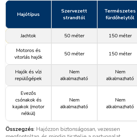
Szervezett
Természetes
Hajótípus
strandtól
fürdőhelytől
Jachtok
50 méter
150 méter
Motoros és
50 méter
150 méter
vitorlás hajók
Hajók és vízi
Nem
Nem
repülőgépek
alkalmazható
alkalmazható
Evezős
csónakok és
Nem
Nem
kajakok (motor
alkalmazható
alkalmazható
nélkül)
Összegzés
: Hajózzon biztonságosan, vezessen
megfontoltan, és mindig tisztelje a partvonalat.