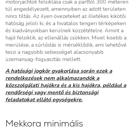
motorjachtok felsiklása csak a parttól 300 méteren
túl engedélyezett, amennyiben az adott területen
nincs tiltás. Az ilyen övezeteket az illetékes kikötői
hatóság jelöli ki, és a hivatalos tengeri térképeken
és kiadványokban kerülnek közzétételre. Amint a
hajó felsiklik, az ellenállás csökken. Mivel kisebb a
merülése, a súrlódás is mérséklődik, ami lehetővé
teszi a nagyobb sebességet alacsonyabb
üzemanyag-fogyasztás mellett.
A hatósági jogkör gyakorlása során ezek a
rendelkezések nem alkalmazandók a
közszolgálati hajókra és a kis hajókra, például a
rendőrségi vagy mentő és biztonsági
feladatokat ellátó egységekre.
Mekkora minimális