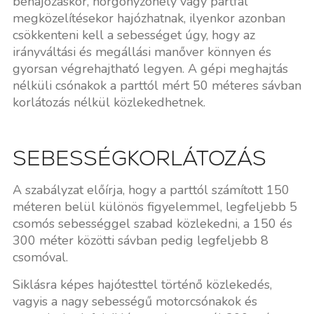
behajózáskor, horgonyzóhely vagy partfal
megközelítésekor hajózhatnak, ilyenkor azonban
csökkenteni kell a sebességet úgy, hogy az
irányváltási és megállási manőver könnyen és
gyorsan végrehajtható legyen. A gépi meghajtás
nélküli csónakok a parttól mért 50 méteres sávban
korlátozás nélkül közlekedhetnek.
SEBESSÉGKORLÁTOZÁS
A szabályzat előírja, hogy a parttól számított 150
méteren belül különös figyelemmel, legfeljebb 5
csomós sebességgel szabad közlekedni, a 150 és
300 méter közötti sávban pedig legfeljebb 8
csomóval.
Siklásra képes hajótesttel történő közlekedés,
vagyis a nagy sebességű motorcsónakok és