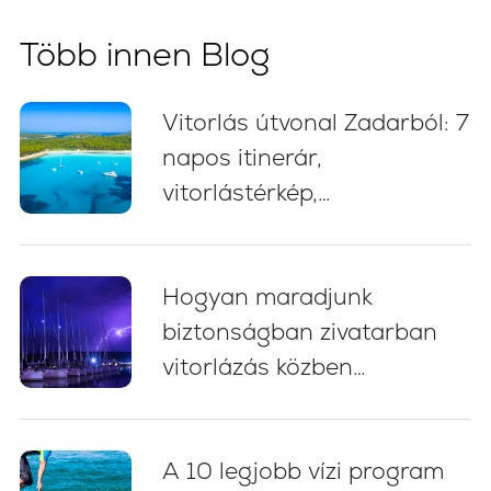
Több innen Blog
Vitorlás útvonal Zadarból: 7
napos itinerár,
vitorlástérkép,
fürdőmegállók és kikötési
tanácsok
Hogyan maradjunk
biztonságban zivatarban
vitorlázás közben
Horvátországban: 5
alapvető bevált gyakorlat
A 10 legjobb vízi program