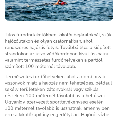
Tilos fürödni kikötőkben, kikötői bejáratoknál, szűk
hajózóutakon és olyan csatornákban, ahol
rendszeres hajózás folyik. Továbbá tilos a kiépített
strandokon az úszó védőkordonon kívül úszhatni,
valamint természetes fürdőhelyeken a parttól
számított 100 méternél távolabb.
Természetes fürdőhelyeken, ahol a domborzati
viszonyok miatt a hajózás nem lehetséges, például
sekély területeken, zátonyoknál vagy sziklás
részeken, 100 méternél távolabb is lehet úszni.
Ugyanígy, szervezett sporttevékenység esetén
100 méternél távolabb is úszhatnak, amennyiben
erre a kikötőkapitány engedélyt ad. Hajóról vízbe