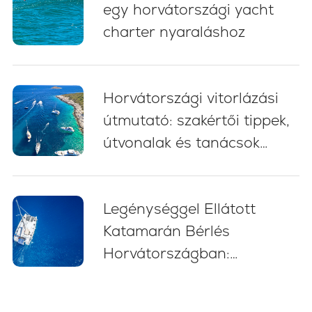
egy horvátországi yacht
charter nyaraláshoz
Horvátországi vitorlázási
útmutató: szakértői tippek,
útvonalak és tanácsok
kezdőknek (2026)
Legénységgel Ellátott
Katamarán Bérlés
Horvátországban:
Stresszmentes Vitorlás
Kaland