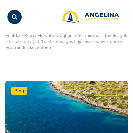
Főoldal
/
Blog
/
Horvátországban előírt minimális távolságok
a hajózásban (2025): Biztonságos hajózás szabályai partok
és strandok közelében
Blog