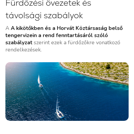
Fürdőzési övezetek és
távolsági szabályok
A
A kikötőkben és a Horvát Köztársaság belső
tengervizein a rend fenntartásáról szóló
szabályzat
szerint ezek a fürdőzőkre vonatkozó
rendelkezések.