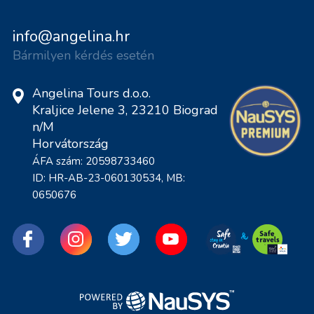
info@angelina.hr
Bármilyen kérdés esetén
Angelina Tours d.o.o.
Kraljice Jelene 3, 23210 Biograd
n/M
Horvátország
ÁFA szám: 20598733460
ID: HR-AB-23-060130534, MB:
0650676