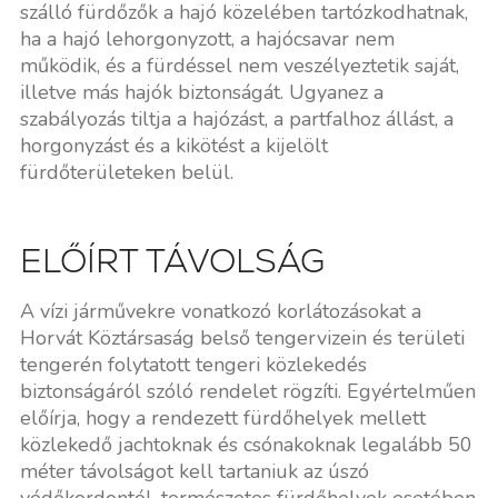
szálló fürdőzők a hajó közelében tartózkodhatnak,
ha a hajó lehorgonyzott, a hajócsavar nem
működik, és a fürdéssel nem veszélyeztetik saját,
illetve más hajók biztonságát. Ugyanez a
szabályozás tiltja a hajózást, a partfalhoz állást, a
horgonyzást és a kikötést a kijelölt
fürdőterületeken belül.
ELŐÍRT TÁVOLSÁG
A vízi járművekre vonatkozó korlátozásokat a
Horvát Köztársaság belső tengervizein és területi
tengerén folytatott tengeri közlekedés
biztonságáról szóló rendelet rögzíti. Egyértelműen
előírja, hogy a rendezett fürdőhelyek mellett
közlekedő jachtoknak és csónakoknak legalább 50
méter távolságot kell tartaniuk az úszó
védőkordontól, természetes fürdőhelyek esetében