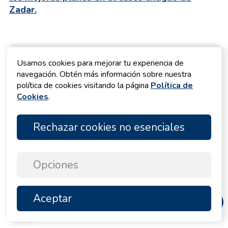
Zadar.
Ofertas de alquiler
Usamos cookies para mejorar tu experiencia de
navegación. Obtén más información sobre nuestra
política de cookies visitando la página
Política de
Veleros
278 yates
Cookies
.
Catamaranes
92 yates
Rechazar cookies no esenciales
Yates a motor
16 yates
Barcos a Motor
11 yates
Opciones
Catamaranes a Motor
3 yates
Mostrar todos los yates
Aceptar
ARRIBA