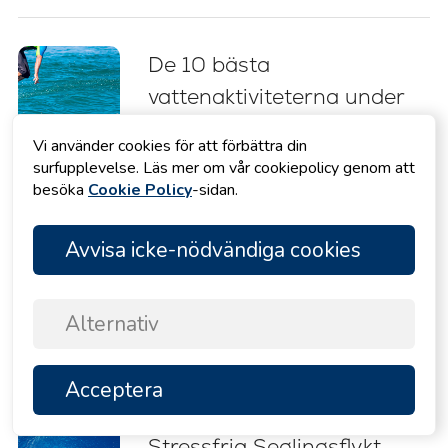
De 10 bästa
vattenaktiviteterna under
en yachtcharter i Kroatien
Vi använder cookies för att förbättra din
surfupplevelse. Läs mer om vår cookiepolicy genom att
besöka
Cookie Policy
-sidan.
Seglingsguide Kroatien:
Avvisa icke-nödvändiga cookies
experttips, rutter och råd
för nybörjare (2026)
Alternativ
Chartrad Katamaran med
Acceptera
TOPP
Besättning i Kroatien: Din
Stressfria Seglingsflykt