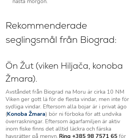
nästa morgon.
Rekommenderade
seglingsmål från Biograd:
Ön Žut (viken Hiljača, konoba
Žmara).
Avståndet från Biograd na Moru är cirka 10 NM
Viken ger gott lä för de flesta vindar, men inte för
sydliga vindar. Eftersom alla bojar är i privat ägo
(
Konoba Žmara
) bör ni förboka för att undvika
överraskningar. Eftersom ägarfamiljen är aktiv
inom fiske finns det alltid läckra och färska
havsrätter på menyn.
Ring +385 98 7571 65
för