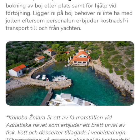
bokning av boj eller plats samt för hjälp vid
förtöjning. Ligger ni på boj behöver ni inte ha med
jollen eftersom personalen erbjuder kostnadsfri
transport till och från yachten.
*Konoba Žmara är ett av få matställen vid
Adriatiska havet som erbjuder ett brett urval av
fisk, kött och desserter tillagade i vedeldad ugn.
*Övernattning på mooring eller boj är kostnadsfri