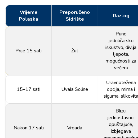
Vrijeme
Preporučeno
Razlog
Polaska
Sidrište
Puno
jedriličarsko
iskustvo, divlja
Prije 15 sati
Žut
ljepota,
mogućnosti za
večeru
Uravnotežena
15–17 sati
Uvala Soline
opcija, mirna i
sigurna, slikovit
Blizu,
jednostavno,
opuštajuće,
Nakon 17 sati
Vrgada
izbjegava