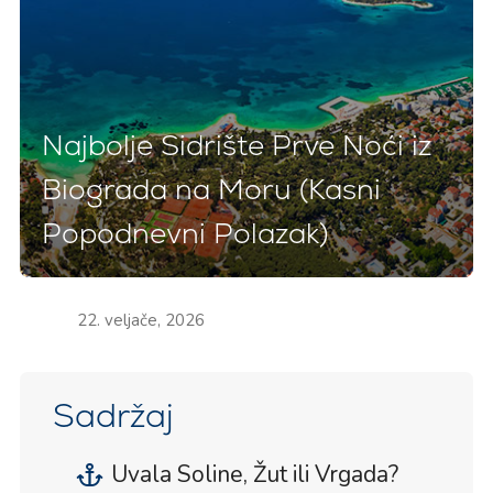
Najbolje Sidrište Prve Noći iz
Biograda na Moru (Kasni
Popodnevni Polazak)
22. veljače, 2026
Sadržaj
Uvala Soline, Žut ili Vrgada?