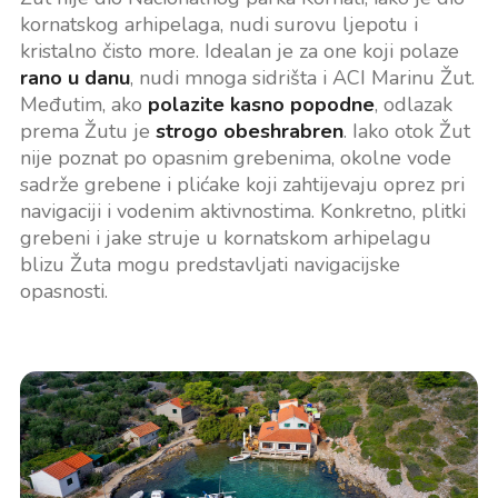
kornatskog arhipelaga, nudi surovu ljepotu i
kristalno čisto more. Idealan je za one koji polaze
rano u danu
, nudi mnoga sidrišta i ACI Marinu Žut.
Međutim, ako
polazite kasno popodne
, odlazak
prema Žutu je
strogo obeshrabren
. Iako otok Žut
nije poznat po opasnim grebenima, okolne vode
sadrže grebene i plićake koji zahtijevaju oprez pri
navigaciji i vodenim aktivnostima. Konkretno, plitki
grebeni i jake struje u kornatskom arhipelagu
blizu Žuta mogu predstavljati navigacijske
opasnosti.