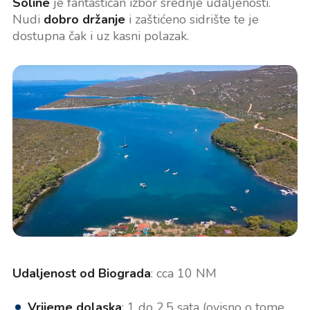
Soline
je fantastičan izbor srednje udaljenosti.
Nudi
dobro držanje
i zaštićeno sidrište te je
dostupna čak i uz kasni polazak.
Udaljenost od Biograda
: cca 10 NM
Vrijeme dolaska
: 1 do 2,5 sata (ovisno o tome