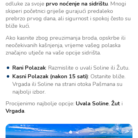
odluke za svoje
prvo noćenje na sidrištu
. Mnogi
skiperi početnici griješe gurajući predaleko
prebrzo prvog dana, ali sigurnost i spokoj često su
bliže kući.
Ako kasnite zbog preuzimanja broda, opskrbe ili
neočekivanih kašnjenja, vrijeme vašeg polaska
značajno utječe na vaše opcije sidrišta.
Rani Polazak
: Razmislite o uvali Soline ili Žutu.
Kasni Polazak (nakon 15 sati)
: Ostanite bliže.
Vrgada ili Soline na strani otoka Pašmana su
najbolji izbor.
Procijenimo najbolje opcije:
Uvala Soline
,
Žut
i
Vrgada
.