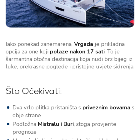
Iako ponekad zanemarena,
Vrgada
je prikladna
opcija za one koji
polaze nakon 17 sati
. To je
šarmantna otočna destinacija koja nudi brz bijeg iz
luke, prekrasne poglede i pristojne uvjete sidrenja.
Što Očekivati:
Dva vrlo plitka pristaništa s
priveznim bovama
s
obje strane
Podložna
Mistralu i Buri
, stoga provjerite
prognoze