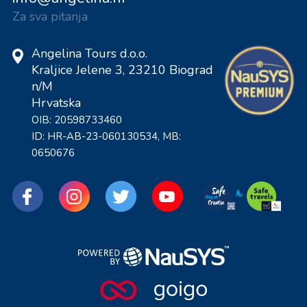
Za sva pitanja
Angelina Tours d.o.o.
Kraljice Jelene 3, 23210 Biograd
n/M
Hrvatska
OIB: 20598733460
ID: HR-AB-23-060130534, MB:
0650676