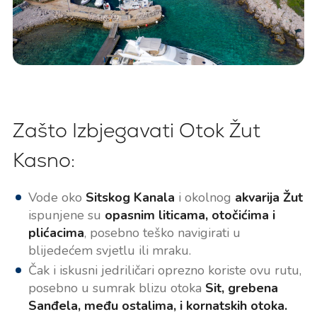
Zašto Izbjegavati Otok Žut
Kasno:
Vode oko
Sitskog Kanala
i okolnog
akvarija Žut
ispunjene su
opasnim liticama, otočićima i
plićacima
, posebno teško navigirati u
blijedećem svjetlu ili mraku.
Čak i iskusni jedriličari oprezno koriste ovu rutu,
posebno u sumrak blizu otoka
Sit, grebena
Sanđela, među ostalima, i kornatskih otoka.