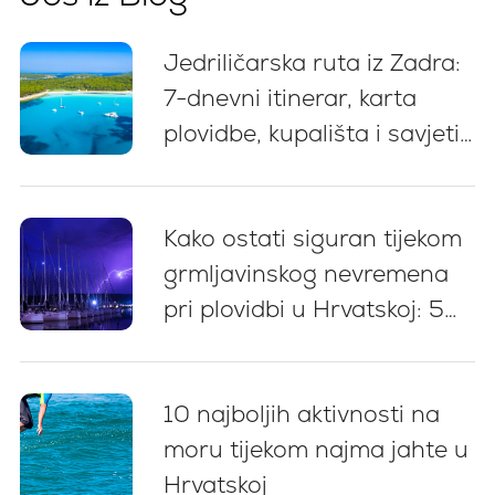
Jedriličarska ruta iz Zadra:
7-dnevni itinerar, karta
plovidbe, kupališta i savjeti
za privez
Kako ostati siguran tijekom
grmljavinskog nevremena
pri plovidbi u Hrvatskoj: 5
ključnih preporuka
10 najboljih aktivnosti na
moru tijekom najma jahte u
Hrvatskoj