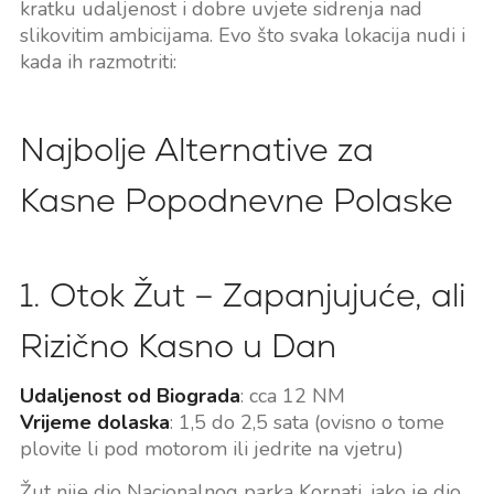
kratku udaljenost i dobre uvjete sidrenja nad
slikovitim ambicijama. Evo što svaka lokacija nudi i
kada ih razmotriti:
Najbolje Alternative za
Kasne Popodnevne Polaske
1. Otok Žut – Zapanjujuće, ali
Rizično Kasno u Dan
Udaljenost od Biograda
: cca 12 NM
Vrijeme dolaska
: 1,5 do 2,5 sata (ovisno o tome
plovite li pod motorom ili jedrite na vjetru)
Žut nije dio Nacionalnog parka Kornati, iako je dio