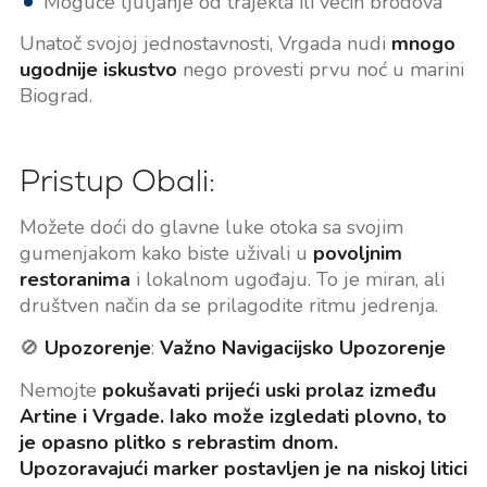
Moguće ljuljanje od trajekta ili većih brodova
Unatoč svojoj jednostavnosti, Vrgada nudi
mnogo
ugodnije iskustvo
nego provesti prvu noć u marini
Biograd.
Pristup Obali:
Možete doći do glavne luke otoka sa svojim
gumenjakom kako biste uživali u
povoljnim
restoranima
i lokalnom ugođaju. To je miran, ali
društven način da se prilagodite ritmu jedrenja.
🚫
Upozorenje
:
Važno Navigacijsko Upozorenje
Nemojte
pokušavati prijeći uski prolaz između
Artine i Vrgade
. Iako može izgledati plovno, to
je
opasno plitko
s rebrastim dnom.
Upozoravajući marker postavljen je na niskoj litici