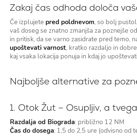
Zakaj čas odhoda določa vašo
Če izplujete
pred poldnevom
, so bolj pusto
vaš doseg se znatno zmanjša za poznejše odho
in pritisk, da se varno zasidrate pred temo, 
upoštevati varnost
, kratko razdaljo in dobre
kaj vsaka lokacija ponuja in kdaj jo upoštevati
Najboljše alternative za po
1. Otok Žut – Osupljiv, a tve
Razdalja od Biograda
: približno 12 NM
Čas do dosega
: 1,5 do 2,5 ure (odvisno od t