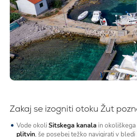
Zakaj se izogniti otoku Žut pozn
Vode okoli
Sitskega kanala
in okoliškeg
plitvin
, še posebej težko navigirati v bledi 