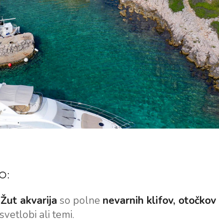
o:
a
Žut akvarija
so polne
nevarnih klifov, otočkov 
svetlobi ali temi.