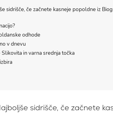
jše sidrišče, če začnete kasneje popoldne iz Bio
nacijo?
poldanske odhode
zno v dnevu
 Slikovita in varna srednja točka
izbira
Najboljše sidrišče, če začnete ka