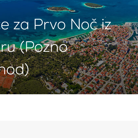
če za Prvo Noč iz
ru (Pozno
hod)