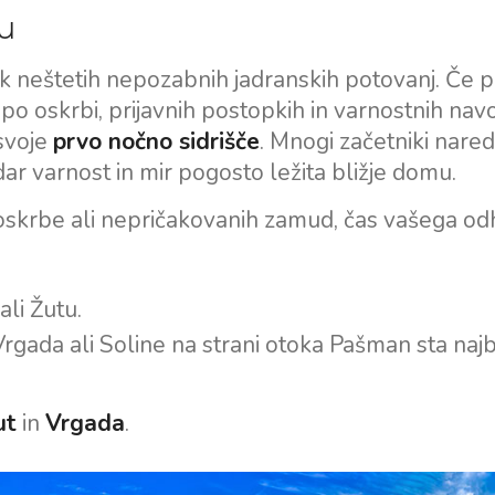
u
 neštetih nepozabnih jadranskih potovanj. Če 
po oskrbi, prijavnih postopkih in varnostnih navo
 svoje
prvo nočno sidrišče
. Mnogi začetniki nared
ar varnost in mir pogosto ležita bližje domu.
oskrbe ali nepričakovanih zamud, čas vašega o
ali Žutu.
 Vrgada ali Soline na strani otoka Pašman sta najb
ut
in
Vrgada
.