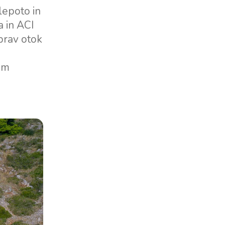
lepoto in
a in ACI
prav otok
kem