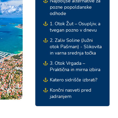
Najboljše alternative za
pozne popoldanske
odhode
1. Otok Žut – Osupljiv, a
tvegan pozno v dnevu
2. Zaliv Soline (Južni
otok Pašman) - Slikovita
in varna srednja točka
3. Otok Vrgada –
Južne baze
Osrednje baze
Praktična in mirna izbira
Katero sidrišče izbrati?
Marina Kremik, Primošten
Marina Šangulin, Biograd
Končni nasveti pred
Marina Frapa, Rogoznica
ACI Marina Vodice
jadranjem
Yachtklub Seget - Marina
D-Marin Dalmacija,
Baotić
Sukošan
Marina Trogir - ACI