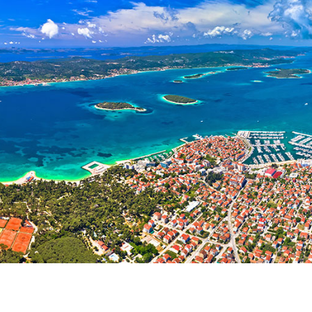
Storitve
Destinacije
Najem jadrnice brez
Zadarska regija za jadranje
posadke
Biograd na Moru
Najem jadrnice s skiperjem
Šibeniška regija za jadranje
Vodice
Luksuzni najem jahte s
Rogoznica
posadko