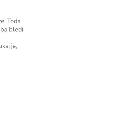
Severne baze
Marina Trogir - SCT
ve. Toda
ACI Marina Split
Pula, ACI Marina Pomer
oba bledi
ACI Marina Dubrovnik,
Pula, Marina Polesana
Komolac
Marina Punat, Krk
kaj je,
Marina Lošinj, Mali Lošinj