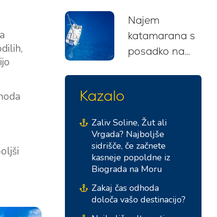
nasveti, trase
Najem
in priporočila
pa
katamarana s
za začetnike
dilih,
posadko na
(2026)
ijo
Hrvaškem: Vaš
brezskrben
Kazalo
dhoda
jadralski
pobeg
Zaliv Soline, Žut ali
Vrgada? Najboljše
sidrišče, če začnete
oljši
kasneje popoldne iz
Biograda na Moru
Zakaj čas odhoda
določa vašo destinacijo?