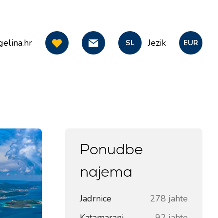
elina.hr
Jezik
SL
EUR
Ponudbe
najema
Jadrnice
278 jahte
Katamarani
92 jahte