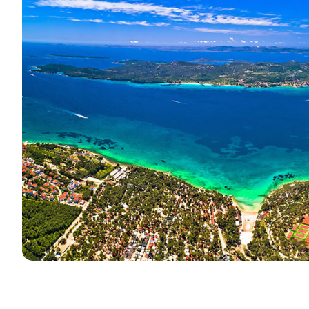
Kontakt
Naša Flota
Novice / Blog
Jadrnice
O nas
Motorni čolni
Partnerji
Katamarani
Pogosta Vprašanja
Motorni katamarani