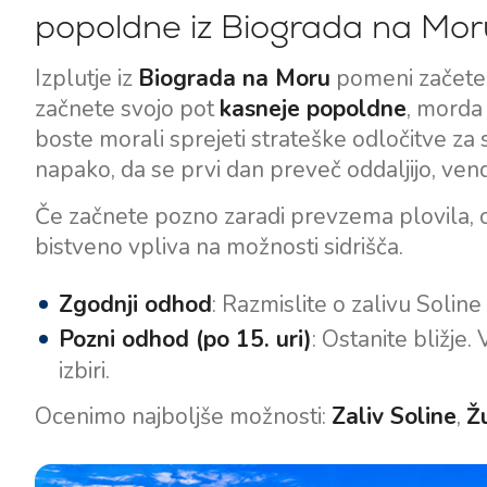
popoldne iz Biograda na Mor
Izplutje iz
Biograda na Moru
pomeni začetek
začnete svojo pot
kasneje popoldne
, morda 
boste morali sprejeti strateške odločitve za
napako, da se prvi dan preveč oddaljijo, vend
Če začnete pozno zaradi prevzema plovila, 
bistveno vpliva na možnosti sidrišča.
Zgodnji odhod
: Razmislite o zalivu Soline 
Pozni odhod (po 15. uri)
: Ostanite bližje.
izbiri.
Ocenimo najboljše možnosti:
Zaliv Soline
,
Ž