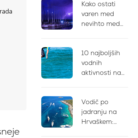
Kako ostati
postanki za
grada
varen med
kopanje in
nevihto med
nasveti za
jadranjem na
privez
Hrvaškem: 5
10 najboljših
ključnih
vodnih
priporočil
aktivnosti na
najemu jahte
na Hrvaškem
Vodič po
jadranju na
Hrvaškem:
sneje
strokovni