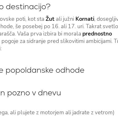
Split Jadralska Regija
 destinacijo?
Flotila najem jadrnic
Trogir
Naložba v jahte
lovske poti, kot sta
Žut
ali južni
Kornati
, doseglji
Dubrovniška jadralska
Valovie - Oddaljeni
de, še posebej po 16. ali 17. uri. Takrat svetl
regija
Pomočnik za Jadranje
narašča. Vaša prva izbira bi morala
prednostno
Istrska regija za jadranje
 pogoje za sidranje pred slikovitimi ambicijami. Tu
Katamarani Bali za čarter
Kvarnerska regija za
:
jadranje
zne popoldanske odhode
gan pozno v dnevu
ega, ali plujete z motorjem ali jadrate z vetrom)