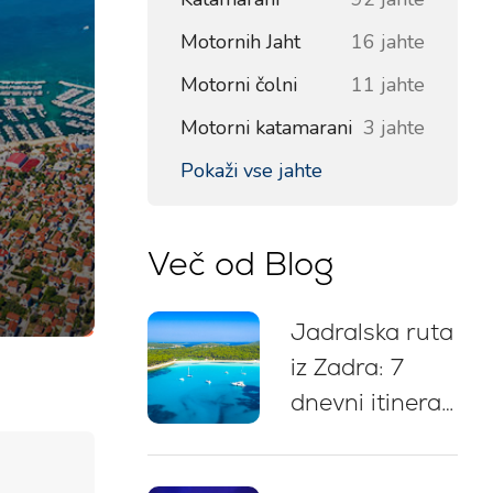
Motornih Jaht
16 jahte
Motorni čolni
11 jahte
Motorni katamarani
3 jahte
Pokaži vse jahte
Več od Blog
Jadralska ruta
iz Zadra: 7
dnevni itinerar,
zemljevid
plovbe,