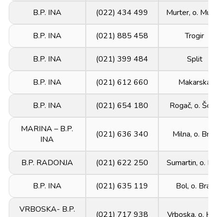
B.P. INA
(022) 434 499
Murter, o. Murt
B.P. INA
(021) 885 458
Trogir
B.P. INA
(021) 399 484
Split
B.P. INA
(021) 612 660
Makarska
B.P. INA
(021) 654 180
Rogač, o. Šolt
MARINA – B.P.
(021) 636 340
Milna, o. Brač
INA
B.P. RADONJA
(021) 622 250
Sumartin, o. Br
B.P. INA
(021) 635 119
Bol, o. Brač
VRBOSKA- B.P.
(021) 717 938
Vrboska, o. Hv