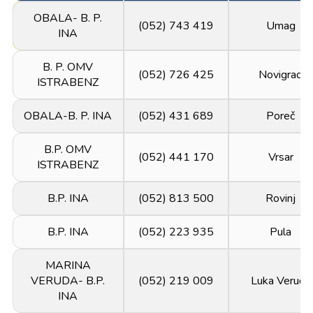
OBALA- B. P.
(052) 743 419
Umag
INA
B. P. OMV
(052) 726 425
Novigrad
ISTRABENZ
OBALA-B. P. INA
(052) 431 689
Poreč
B.P. OMV
(052) 441 170
Vrsar
ISTRABENZ
B.P. INA
(052) 813 500
Rovinj
B.P. INA
(052) 223 935
Pula
MARINA
VERUDA- B.P.
(052) 219 009
Luka Veruda
INA