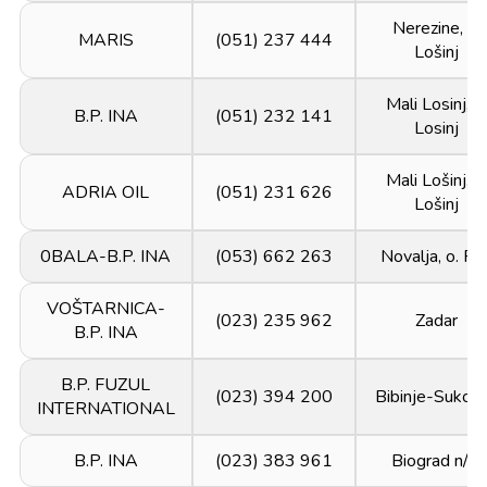
Nerezine, o.
MARIS
(051) 237 444
Lošinj
Mali Losinj, o
B.P. INA
(051) 232 141
Losinj
Mali Lošinj, o
ADRIA OIL
(051) 231 626
Lošinj
0BALA-B.P. INA
(053) 662 263
Novalja, o. Pa
VOŠTARNICA-
(023) 235 962
Zadar
B.P. INA
B.P. FUZUL
(023) 394 200
Bibinje-Sukoš
INTERNATIONAL
B.P. INA
(023) 383 961
Biograd n/m