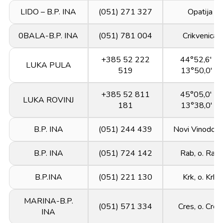
LIDO – B.P. INA
(051) 271 327
Opatija
0BALA-B.P. INA
(051) 781 004
Crikvenica
+385 52 222
44°52,6' N
LUKA PULA
519
13°50,0' E
+385 52 811
45°05,0' N
LUKA ROVINJ
181
13°38,0' E
B.P. INA
(051) 244 439
Novi Vinodols
B.P. INA
(051) 724 142
Rab, o. Rab
B.P.INA
(051) 221 130
Krk, o. Krk
MARINA-B.P.
(051) 571 334
Cres, o. Cres
INA