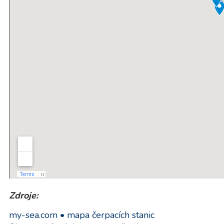
Zdroje:
my-sea.com • mapa čerpacích stanic