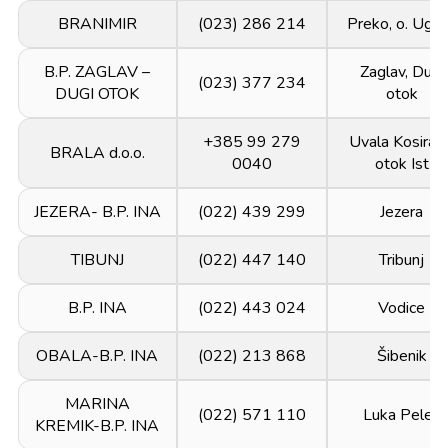
BRANIMIR
(023) 286 214
Preko, o. Uglj
B.P. ZAGLAV –
Zaglav, Dugi
(023) 377 234
DUGI OTOK
otok
+385 99 279
Uvala Kosirača
BRALA d.o.o.
0040
otok Ist
JEZERA- B.P. INA
(022) 439 299
Jezera
TIBUNJ
(022) 447 140
Tribunj
B.P. INA
(022) 443 024
Vodice
OBALA-B.P. INA
(022) 213 868
Šibenik
MARINA
(022) 571 110
Luka Peleš
KREMIK-B.P. INA