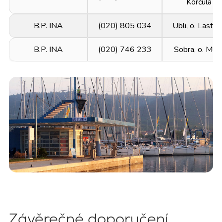
Korčula
B.P. INA
(020) 805 034
Ubli, o. Lasto
B.P. INA
(020) 746 233
Sobra, o. Mlje
Závěrečné doporučení