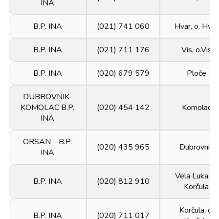
INA
B.P. INA
(021) 741 060
Hvar, o. Hvar
B.P. INA
(021) 711 176
Vis, o.Vis
B.P. INA
(020) 679 579
Ploče
DUBROVNIK-
KOMOLAC B.P.
(020) 454 142
Komolac
INA
ORSAN – B.P.
(020) 435 965
Dubrovnik
INA
Vela Luka, o.
B.P. INA
(020) 812 910
Korčula
Korčula, o.
B.P. INA
(020) 711 017