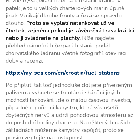
Běžně bývá čekání u čerpacích stanic krátké. V
pátek je to u velkých charterových marin úplně
jinak. Vznikají dlouhé fronty a čeká se opravdu
dlouho.
Proto se vyplatí natankovat už ve
čtvrtek, zejména pokud je závěrečná trasa krátká
nebo ji zvládnete na plachty.
Níže najdete
přehled námořních čerpacích stanic podél
chorvatského Jadranu včetně fotografií, otevírací
doby a recenzí:
https://my-sea.com/en/croatia/fuel-stations
Po připlutí tak loď jednoduše dolijete přivezeným
palivem a vyhnete se frontám i shánění jiných
možností tankování. Jde o malou časovou investici,
případně o pořízení kanystru, která vás ušetří
zbytečných nervů a udrží pohodovou atmosféru až
do poslední hodiny charteru. Na některých našich
základnách můžeme kanystry zapůjčit, proto se
prosím zeptejte na dostupnost.