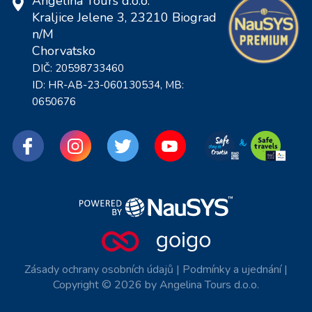
Angelina Tours d.o.o.
Kraljice Jelene 3, 23210 Biograd
n/M
Chorvatsko
DIČ: 20598733460
ID: HR-AB-23-060130534, MB:
0650676
Zásady ochrany osobních údajů
|
Podmínky a ujednání
|
Copyright © 2026 by Angelina Tours d.o.o.