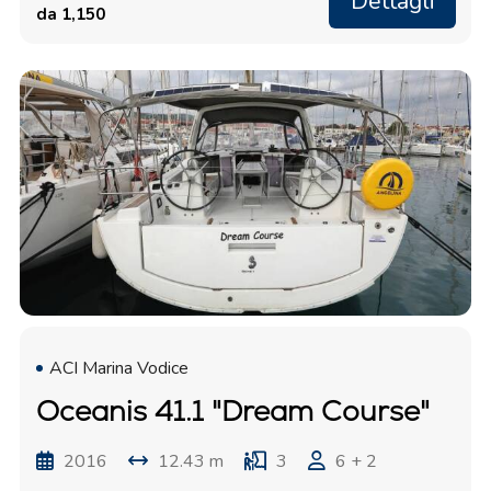
Dettagli
da 1,150
ACI Marina Vodice
Oceanis 41.1 "Dream Course"
2016
12.43 m
3
6 + 2