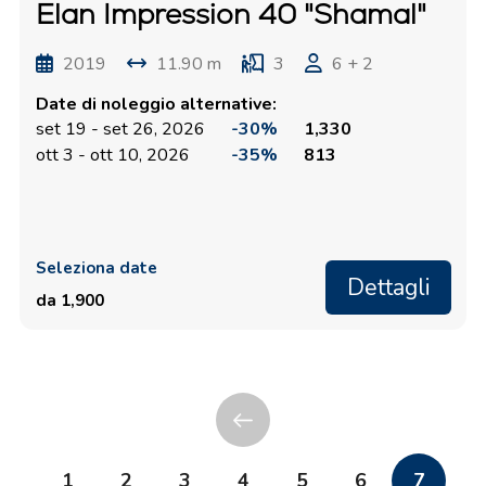
Elan Impression 40 "Shamal"
2019
11.90 m
3
6 + 2
Date di noleggio alternative:
set 19 - set 26, 2026
-30%
1,330
ott 3 - ott 10, 2026
-35%
813
Seleziona date
Dettagli
da 1,900
1
2
3
4
5
6
7