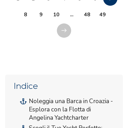
8
9
10
...
48
49
Indice
Noleggia una Barca in Croazia -
Esplora con la Flotta di
Angelina Yachtcharter