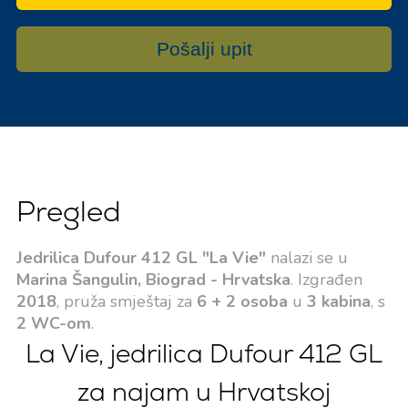
Pošalji upit
Pregled
Jedrilica Dufour 412 GL "La Vie"
nalazi se u
Marina Šangulin, Biograd - Hrvatska
. Izgrađen
2018
, pruža smještaj za
6 + 2 osoba
u
3 kabina
, s
2 WC-om
.
La Vie, jedrilica Dufour 412 GL
za najam u Hrvatskoj