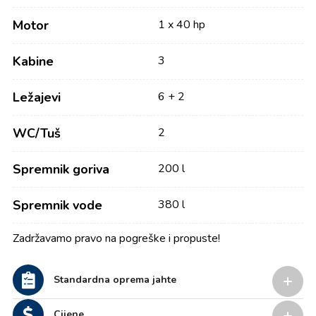
Motor
1 x 40 hp
Kabine
3
Ležajevi
6 + 2
WC/Tuš
2
Spremnik goriva
200 l
Spremnik vode
380 l
Zadržavamo pravo na pogreške i propuste!
Standardna oprema jahte
Cijene