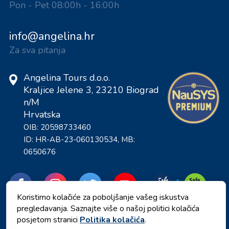
Pon - Pet 08:00h - 16:00h
info@angelina.hr
Za sva pitanja
Angelina Tours d.o.o.
Kraljice Jelene 3, 23210 Biograd
n/M
Hrvatska
OIB: 20598733460
ID: HR-AB-23-060130534, MB:
0650676
Koristimo kolačiće za poboljšanje vašeg iskustva
pregledavanja. Saznajte više o našoj politici kolačića
posjetom stranici
Politika kolačića
.