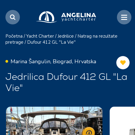
Početna
/
Yacht Charter
/
Jedrilice
/
Natrag na rezultate
pretrage
/
Dufour 412 GL "La Vie"
Marina Šangulin, Biograd, Hrvatska
Jedrilica Dufour 412 GL "La
Vie"