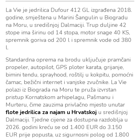
La Vie je jedrilica Dufour 412 GL izgrađena 2018.
godine, smještena u Marini Šangulin u Biogradu
na Moru, u središnjoj Dalmaciji. Trup duljine 42
stope ima širinu od 14 stopa, motor snage 40 KS,
spremnik goriva od 200 l i spremnik vode od 380
l.
Standardna oprema na brodu uključuje pramčani
propeler, autopilot, GPS ploter karata, grijanje,
bimini tendu, sprayhood, roštilj u kokpitu, pomoćni
čamac, bežični internet i vanjske zvučnike. La Vie
polazi iz Biograda na Moru te pruža izvrstan
pristup Kornatskom arhipelagu, Pašmanu i
Murteru, čime zauzima privlačno mjesto unutar
flote jedrilica za najam u Hrvatskoj
u središnjoj
Dalmaciji. Tjedne cijene za dostupna razdoblja u
2026. godini kreću se od 1.400 EUR do 3.150
EUR prije popusta, uz sigurnosni polog od 1.800