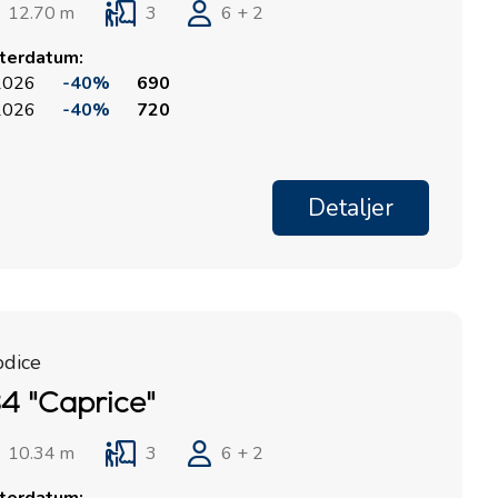
12.70 m
3
6 + 2
rterdatum:
 2026
-40%
690
 2026
-40%
720
Detaljer
odice
4 "Caprice"
10.34 m
3
6 + 2