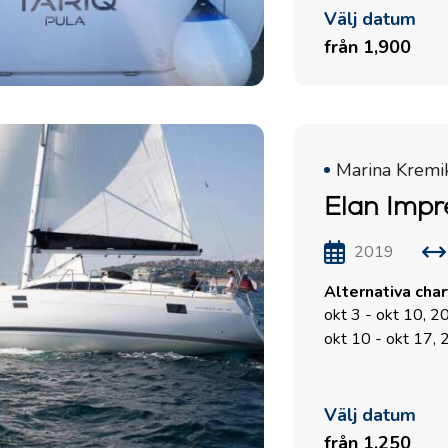
Välj datum
från 1,900
Tjänster
Destinationer
Bareboat Yachtcharter
Seglingsregionen Zadar
Biograd na Moru
Marina Kremi
Charter med skeppare
Elan Impr
Šibenik Seglingsregion
Lyxig bemannad
Vodice
yachtcharter
Rogoznica
2019
Flottilj Yacht Charter
Seglingsregionen Split
Alternativa cha
Valovie -
Trogir
okt 3 - okt 10, 
Fjärrseglingsassistent
okt 10 - okt 17,
Dubrovnik Seglingsregion
Katamaraner från Bali för
Istrien Seglingsregion
uthyrning
Välj datum
Kvarner Seglingsregion
från 1,250