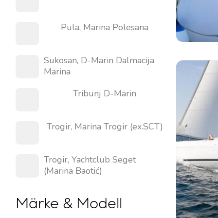
Pula, Marina Polesana
Kontakt
Vår Flotta
Sukosan, D-Marin Dalmacija
Nyheter / Blogg
Segelbåtar
Marina
Om oss
Motorbåtar
Tribunj D-Marin
Partners
Katamaraner
Vanliga Frågor
Motor Katamaraner
Trogir, Marina Trogir (ex.SCT)
Motoryachter
Trogir, Yachtclub Seget
(Marina Baotić)
Märke & Modell