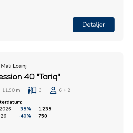
Detaljer
 Mali Losinj
ession 40 "Tariq"
11.90 m
3
6 + 2
rterdatum:
 2026
-35%
1,235
2026
-40%
750