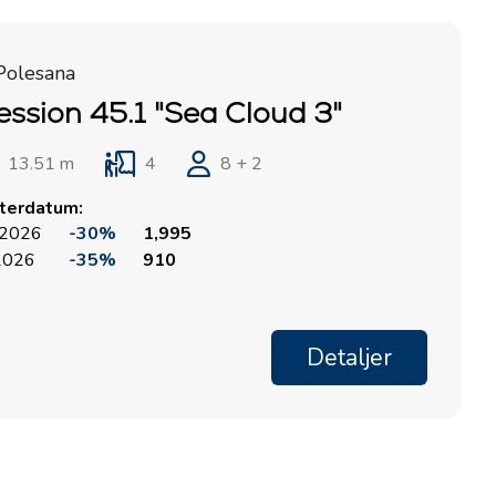
Polesana
ession 45.1 "Sea Cloud 3"
13.51 m
4
8 + 2
rterdatum:
 2026
-30%
1,995
 2026
-35%
910
Detaljer