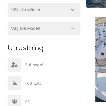
Utrustning
Rullsegel
Full Latt
AC