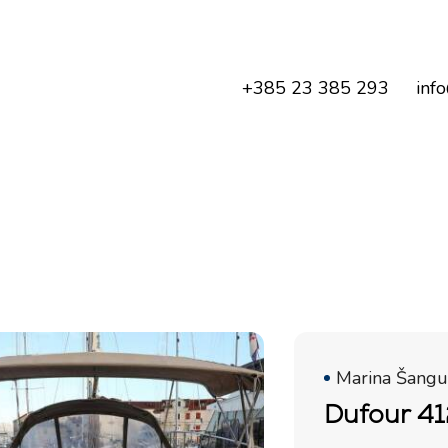
+385 23 385 293
inf
Marina Šangul
Dufour 41