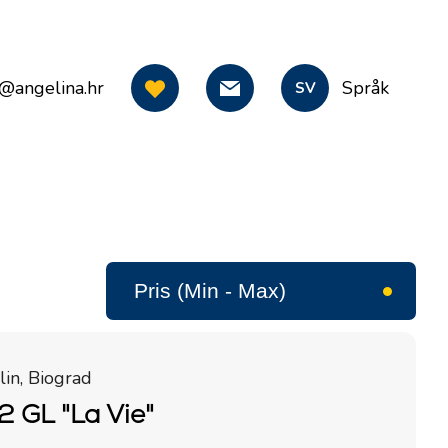
o@angelina.hr
Språk
SV
in, Biograd
2 GL "La Vie"