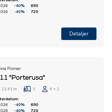
rterdatum:
 2026
-40%
690
 2026
-40%
720
Detaljer
rina Pomer
1.1 "Porterusa"
12.43 m
3
6 + 2
rterdatum:
 2026
-40%
690
 2026
-40%
720