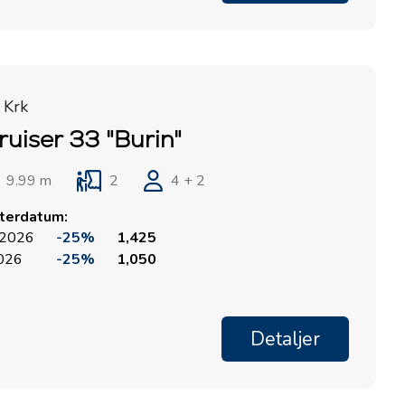
Marina Punat, Krk
Marina Lošinj, Mali Lošinj
 Krk
ruiser 33 "Burin"
9.99 m
2
4 + 2
rterdatum:
 2026
-25%
1,425
2026
-25%
1,050
Detaljer