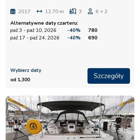
2017
12.70 m
3
6 + 2
Alternatywne daty czarteru:
paź 3 - paź 10, 2026
-40%
780
paź 17 - paź 24, 2026
-40%
690
Wybierz daty
Szczegóły
od 1,300