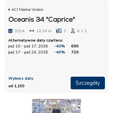
ACI Marina Vodice
Oceanis 34 "Caprice"
2014
10.34 m
3
6 + 2
Alternatywne daty czarteru:
paź 10 - paź 17, 2026
-40%
690
paź 17 - paź 24, 2026
-40%
720
Wybierz daty
Szczegóły
od 1,150