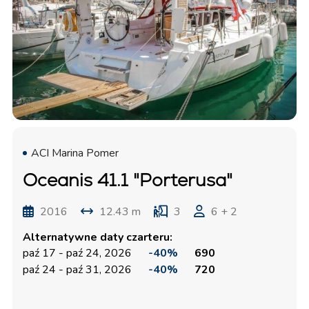
ACI Marina Pomer
Oceanis 41.1 "Porterusa"
2016
12.43 m
3
6 + 2
Alternatywne daty czarteru:
paź 17 - paź 24, 2026
-40%
690
paź 24 - paź 31, 2026
-40%
720