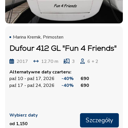
Marina Kremik, Primosten
Dufour 412 GL "Fun 4 Friends"
2017
12.70 m
3
6 + 2
Alternatywne daty czarteru:
paź 10 - paź 17, 2026
-40%
690
paź 17 - paź 24, 2026
-40%
690
Wybierz daty
Szczegóły
od 1,150