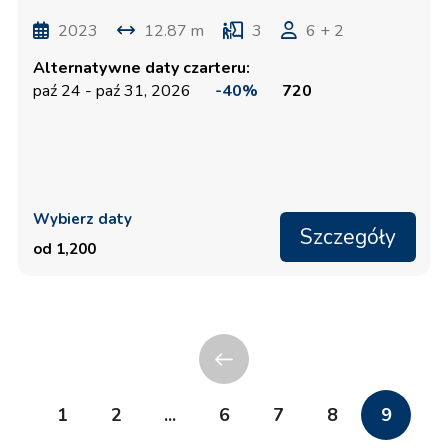
2023
12.87 m
3
6 + 2
Alternatywne daty czarteru:
paź 24 - paź 31, 2026
-40%
720
Wybierz daty
Szczegóły
od 1,200
1
2
...
6
7
8
9