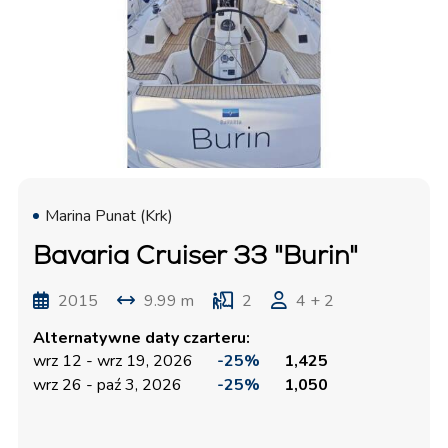
Marina Punat (Krk)
Bavaria Cruiser 33 "Burin"
2015
9.99 m
2
4 + 2
Alternatywne daty czarteru:
wrz 12 - wrz 19, 2026
-25%
1,425
wrz 26 - paź 3, 2026
-25%
1,050