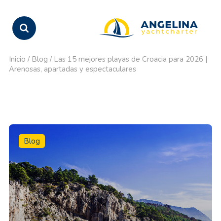
Inicio
/
Blog
/
Las 15 mejores playas de Croacia para 2026 |
Arenosas, apartadas y espectaculares
Blog