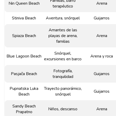
Familias, barro
Nin Queen Beach
Arena
terapéutico
Stiniva Beach
Aventura, snórquel
Guijarros
Amantes de las
Spiaza Beach
playas de arena,
Arena
familias
Snórquel,
Blue Lagoon Beach
Arena y roca
excursiones en barco
Fotografía,
Pasjača Beach
Guijarros
tranquilidad
Pupnatska Luka
Trayecto panorámico,
Guijarros
Beach
snórquel
Sandy Beach
Niños, descanso
Arena
Prapatno