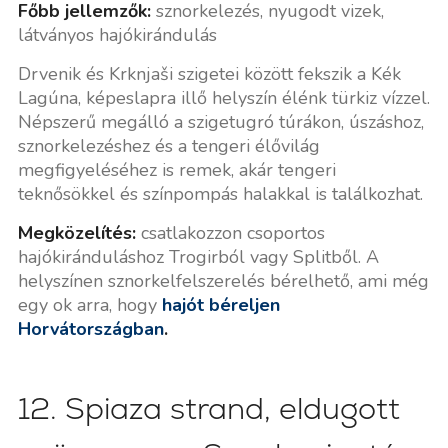
Főbb jellemzők:
sznorkelezés, nyugodt vizek,
látványos hajókirándulás
Drvenik és Krknjaši szigetei között fekszik a Kék
Lagúna, képeslapra illő helyszín élénk türkiz vízzel.
Népszerű megálló a szigetugró túrákon, úszáshoz,
sznorkelezéshez és a tengeri élővilág
megfigyeléséhez is remek, akár tengeri
teknősökkel és színpompás halakkal is találkozhat.
Megközelítés:
csatlakozzon csoportos
hajókiránduláshoz Trogirból vagy Splitből. A
helyszínen sznorkelfelszerelés bérelhető, ami még
egy ok arra, hogy
hajót béreljen
Horvátországban
.
12. Spiaza strand, eldugott