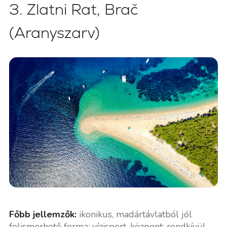
3. Zlatni Rat, Brač
(Aranyszarv)
Főbb jellemzők:
ikonikus, madártávlatból jól
felismerhető forma; vízisport-központ; rendkívül