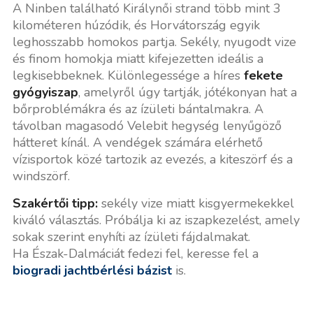
A Ninben található Királynői strand több mint 3
kilométeren húzódik, és Horvátország egyik
leghosszabb homokos partja. Sekély, nyugodt vize
és finom homokja miatt kifejezetten ideális a
legkisebbeknek. Különlegessége a híres
fekete
gyógyiszap
, amelyről úgy tartják, jótékonyan hat a
bőrproblémákra és az ízületi bántalmakra. A
távolban magasodó Velebit hegység lenyűgöző
hátteret kínál. A vendégek számára elérhető
vízisportok közé tartozik az evezés, a kiteszörf és a
windszörf.
Szakértői tipp:
sekély vize miatt kisgyermekekkel
kiváló választás. Próbálja ki az iszapkezelést, amely
sokak szerint enyhíti az ízületi fájdalmakat.
Ha Észak-Dalmáciát fedezi fel, keresse fel a
biogradi jachtbérlési bázist
is.