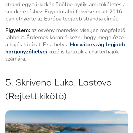
strand egy türkizkék öbölbe nyílik, ami tökéletes a
snorkelezéshez. Egyedülálló fekvése miatt 2016-
ban elnyerte az Európa legjobb strandja címét.
Figyelem:
az ösvény meredek, viseljen megfelelő
lábbelit. Érdemes korán érkezni, hogy megelőzze
a hajós túrákat. Ez a hely a
Horvátország legjobb
horgonyzóhelyei
közé is tartozik a charterhajók
számára.
5. Skrivena Luka, Lastovo
(Rejtett kikötő)