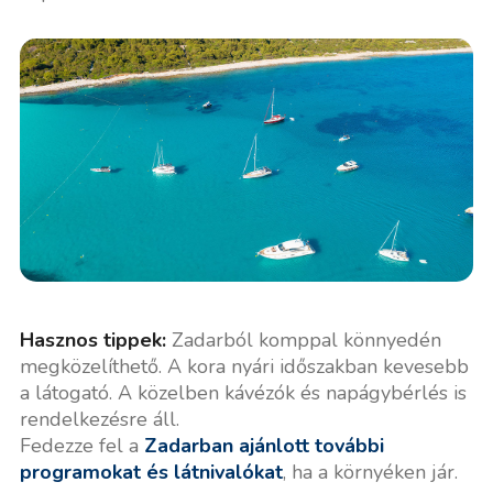
Hasznos tippek:
Zadarból komppal könnyedén
megközelíthető. A kora nyári időszakban kevesebb
a látogató. A közelben kávézók és napágybérlés is
rendelkezésre áll.
Fedezze fel a
Zadarban ajánlott további
programokat és látnivalókat
, ha a környéken jár.