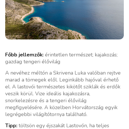
Főbb jellemzők:
érintetlen természet; kajakozás;
gazdag tengeri élővilág
A nevéhez méltón a Skrivena Luka valóban rejtve
marad a tömegek elől. Leginkább hajóval érhető
el. A lastovói természetes kikötőt sziklák és erdők
veszik körül. Vize ideális kajakozásra,
snorkelezésre és a tengeri élővilág
megfigyelésére. A közelben Horvátország egyik
legrégebbi világítótornya található.
Tipp:
töltsön egy éjszakát Lastovón, ha teljes