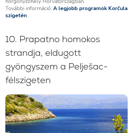
horgonyzóhely Horvátországban.
További információ:
A legjobb programok Korčula
szigetén
10. Prapatno homokos
strandja, eldugott
gyöngyszem a Pelješac-
félszigeten