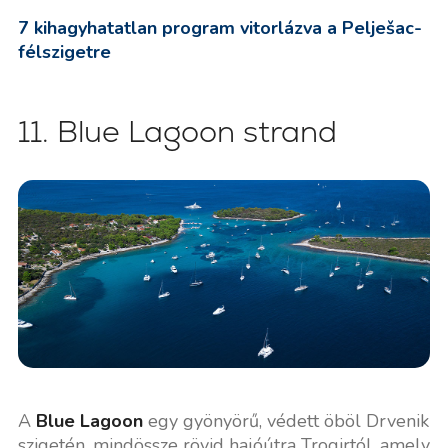
7 kihagyhatatlan program vitorlázva a Pelješac-
félszigetre
11. Blue Lagoon strand
A
Blue Lagoon
egy gyönyörű, védett öböl Drvenik
szigetén, mindössze rövid hajóútra Trogirtól, amely