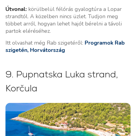
Útvonal:
körülbelül félórás gyalogtúra a Lopar
strandtól. A közelben nincs üzlet. Tudjon meg
többet arról, hogyan lehet hajót bérelni a távoli
partok eléréséhez.
Itt olvashat még Rab szigetéről:
Programok Rab
szigetén, Horvátország
9. Pupnatska Luka strand,
Korčula