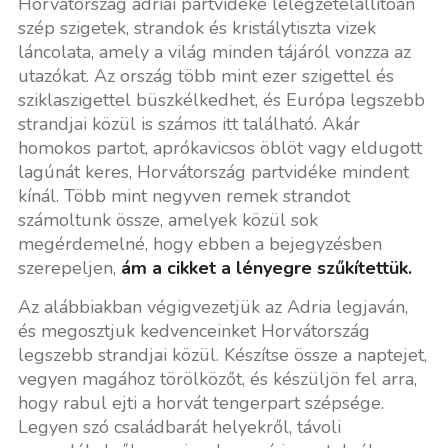
Horvátország adriai partvidéke lélegzetelállítóan
szép szigetek, strandok és kristálytiszta vizek
láncolata, amely a világ minden tájáról vonzza az
utazókat. Az ország több mint ezer szigettel és
sziklaszigettel büszkélkedhet, és Európa legszebb
strandjai közül is számos itt található. Akár
homokos partot, aprókavicsos öblöt vagy eldugott
lagúnát keres, Horvátország partvidéke mindent
kínál. Több mint negyven remek strandot
számoltunk össze, amelyek közül sok
megérdemelné, hogy ebben a bejegyzésben
szerepeljen,
ám a cikket a lényegre szűkítettük.
Az alábbiakban végigvezetjük az Adria legjaván,
és megosztjuk kedvenceinket Horvátország
legszebb strandjai közül. Készítse össze a naptejet,
vegyen magához törölközőt, és készüljön fel arra,
hogy rabul ejti a horvát tengerpart szépsége.
Legyen szó családbarát helyekről, távoli