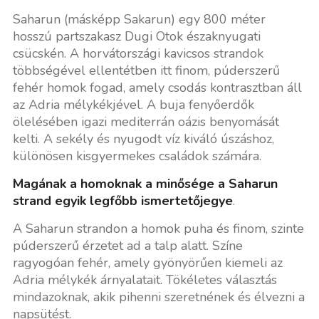
Saharun (másképp Sakarun) egy 800 méter
hosszú partszakasz Dugi Otok északnyugati
csücskén. A horvátországi kavicsos strandok
többségével ellentétben itt finom, púderszerű
fehér homok fogad, amely csodás kontrasztban áll
az Adria mélykékjével. A buja fenyőerdők
ölelésében igazi mediterrán oázis benyomását
kelti. A sekély és nyugodt víz kiváló úszáshoz,
különösen kisgyermekes családok számára.
Magának a homoknak a minősége a Saharun
strand egyik legfőbb ismertetőjegye
.
A Saharun strandon a homok puha és finom, szinte
púderszerű érzetet ad a talp alatt. Színe
ragyogóan fehér, amely gyönyörűen kiemeli az
Adria mélykék árnyalatait. Tökéletes választás
mindazoknak, akik pihenni szeretnének és élvezni a
napsütést.