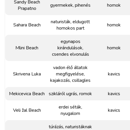
Sandy Beach
gyermekek, pihenés
homok
Prapatno
naturisták, eldugott
Sahara Beach
homok
homokos part
egynapos
Mlini Beach
kirándulások,
homok
csendes elvonulás
vadon élő állatok
Skrivena Luka
megfigyelése,
kavics
kajakozás, csillagles
Mekicevica Beach
szikláról ugrás, romok
kavics
erdei séták,
Veli žal Beach
kavics
nyugalom
túrázás, naturistáknak