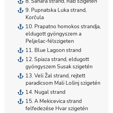
8. Sahara strand, Rab szigetén
9. Pupnatska Luka strand,
Korčula
10. Prapatno homokos strandja,
eldugott gyöngyszem a
Pelješac-félszigeten
11. Blue Lagoon strand
12. Spiaza strand, eldugott
gyöngyszem Susak szigetén
13. Veli Žal strand, rejtett
paradicsom Mali Lošinj szigetén
14. Nugal strand
15. A Mekicevica strand
felfedezése Hvar szigetén