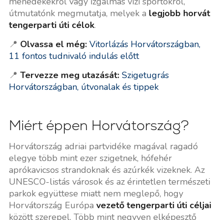
menedékekről vagy izgalmas vízi sportokról,
útmutatónk megmutatja, melyek a
legjobb horvát
tengerparti úti célok
.
📍
Olvassa el még:
Vitorlázás Horvátországban,
11 fontos tudnivaló indulás előtt
📍
Tervezze meg utazását:
Szigetugrás
Horvátországban, útvonalak és tippek
Miért éppen Horvátország?
Horvátország adriai partvidéke magával ragadó
elegye több mint ezer szigetnek, hófehér
aprókavicsos strandoknak és azúrkék vizeknek. Az
UNESCO-listás városok és az érintetlen természeti
parkok együttese miatt nem meglepő, hogy
Horvátország Európa
vezető tengerparti úti céljai
között szerepel. Több mint negyven elképesztő