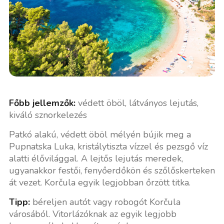
Főbb jellemzők:
védett öböl, látványos lejutás,
kiváló sznorkelezés
Patkó alakú, védett öböl mélyén bújik meg a
Pupnatska Luka, kristálytiszta vízzel és pezsgő víz
alatti élővilággal. A lejtős lejutás meredek,
ugyanakkor festői, fenyőerdőkön és szőlőskerteken
át vezet. Korčula egyik legjobban őrzött titka.
Tipp:
béreljen autót vagy robogót Korčula
városából. Vitorlázóknak az egyik legjobb