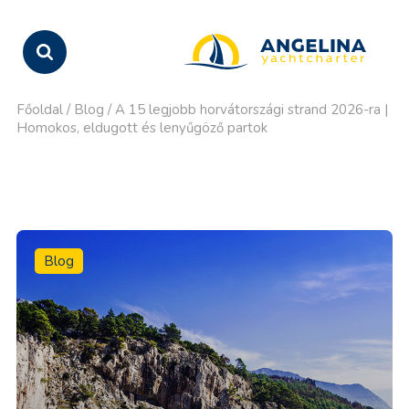
Főoldal
/
Blog
/
A 15 legjobb horvátországi strand 2026-ra |
Homokos, eldugott és lenyűgöző partok
Blog