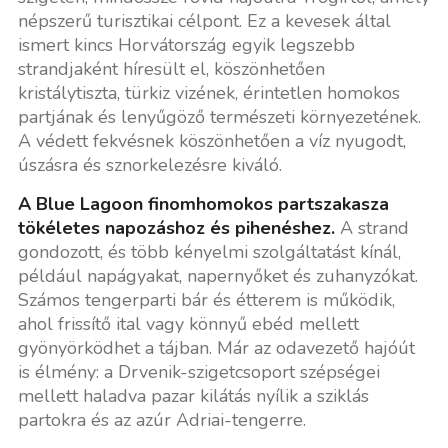
népszerű turisztikai célpont. Ez a kevesek által
ismert kincs Horvátország egyik legszebb
strandjaként híresült el, köszönhetően
kristálytiszta, türkiz vizének, érintetlen homokos
partjának és lenyűgöző természeti környezetének.
A védett fekvésnek köszönhetően a víz nyugodt,
úszásra és sznorkelezésre kiváló.
A Blue Lagoon finomhomokos partszakasza
tökéletes napozáshoz és pihenéshez.
A strand
gondozott, és több kényelmi szolgáltatást kínál,
például napágyakat, napernyőket és zuhanyzókat.
Számos tengerparti bár és étterem is működik,
ahol frissítő ital vagy könnyű ebéd mellett
gyönyörködhet a tájban. Már az odavezető hajóút
is élmény: a Drvenik-szigetcsoport szépségei
mellett haladva pazar kilátás nyílik a sziklás
partokra és az azúr Adriai-tengerre.