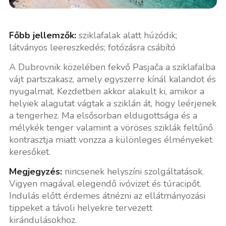
Főbb jellemzők:
sziklafalak alatt húzódik;
látványos leereszkedés; fotózásra csábító
A Dubrovnik közelében fekvő Pasjača a sziklafalba
vájt partszakasz, amely egyszerre kínál kalandot és
nyugalmat. Kezdetben akkor alakult ki, amikor a
helyiek alagutat vágtak a sziklán át, hogy leérjenek
a tengerhez. Ma elsősorban eldugottsága és a
mélykék tenger valamint a vöröses sziklák feltűnő
kontrasztja miatt vonzza a különleges élményeket
keresőket.
Megjegyzés:
nincsenek helyszíni szolgáltatások.
Vigyen magával elegendő ivóvizet és túracipőt.
Indulás előtt érdemes átnézni az ellátmányozási
tippeket a távoli helyekre tervezett
kirándulásokhoz.