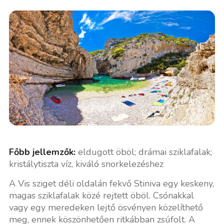
Főbb jellemzők:
eldugott öböl; drámai sziklafalak;
kristálytiszta víz, kiváló snorkelezéshez
A Vis sziget déli oldalán fekvő Stiniva egy keskeny,
magas sziklafalak közé rejtett öböl. Csónakkal
vagy egy meredeken lejtő ösvényen közelíthető
meg, ennek köszönhetően ritkábban zsúfolt. A