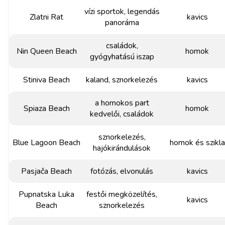
vízi sportok, legendás
Zlatni Rat
kavics
panoráma
családok,
Nin Queen Beach
homok
gyógyhatású iszap
Stiniva Beach
kaland, sznorkelezés
kavics
a homokos part
Spiaza Beach
homok
kedvelői, családok
sznorkelezés,
Blue Lagoon Beach
homok és szikla
hajókirándulások
Pasjača Beach
fotózás, elvonulás
kavics
Pupnatska Luka
festői megközelítés,
kavics
Beach
sznorkelezés