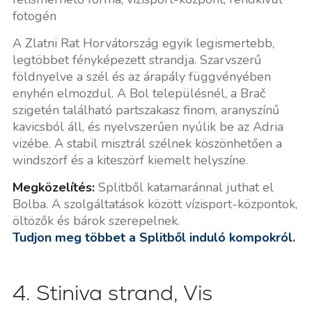
fotogén
A Zlatni Rat Horvátország egyik legismertebb,
legtöbbet fényképezett strandja. Szarvszerű
földnyelve a szél és az árapály függvényében
enyhén elmozdul. A Bol településnél, a Brač
szigetén található partszakasz finom, aranyszínű
kavicsból áll, és nyelvszerűen nyúlik be az Adria
vizébe. A stabil misztrál szélnek köszönhetően a
windszörf és a kiteszörf kiemelt helyszíne.
Megközelítés:
Splitből katamaránnal juthat el
Bolba. A szolgáltatások között vízisport-központok,
öltözők és bárok szerepelnek.
Tudjon meg többet a Splitből induló kompokról.
4. Stiniva strand, Vis