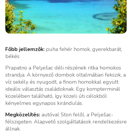
Főbb jellemzők:
puha fehér homok, gyerekbarát,
békés
Prapatno a Pelješac déli részének ritka homokos
strandja. A környező dombok oltalmában fekszik, a
víz sekély és nyugodt, a finom homokkal együtt
ideális választás családoknak. Egy kompterminál
közelében található, így közeli úti célokból
kényelmes egynapos kirándulás.
Megközelítés:
autóval Ston felől, a Pelješac-
félszigeten. Alapvető szolgáltatások rendelkezésre
állnak.