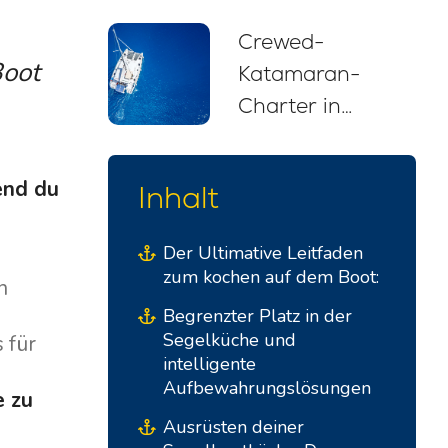
Empfehlungen
Crewed-
für Einsteiger
Boot
Katamaran-
(2026)
Charter in
Kroatien: Ihr
stressfreier
end du
Inhalt
Segelurlaub
Der Ultimative Leitfaden
zum kochen auf dem Boot:
n
Begrenzter Platz in der
Segelküche und
 für
intelligente
Aufbewahrungslösungen
e zu
Ausrüsten deiner