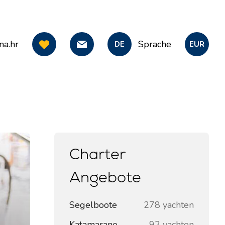
na.hr
Sprache
DE
EUR
Charter
Angebote
Segelboote
278 yachten
Katamarane
92 yachten