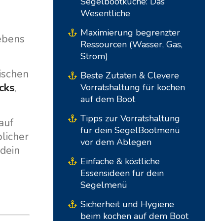
Segelbootküche: Das
Wesentliche
Maximierung begrenzter
Lebens
Ressourcen (Wasser, Gas,
Strom)
ischen
Beste Zutaten & Clevere
cks
,
Vorratshaltung für kochen
auf dem Boot
Tipps zur Vorratshaltung
auf
Südbasen
Zentrale Basen
für dein SegelBootmenü
licher
vor dem Ablegen
dein
Marina Kremik, Primošten
Marina Šangulin, Biograd
Einfache & köstliche
Essensideen für dein
Marina Frapa, Rogoznica
ACI Marina Vodice
Segelmenü
Yachtclub Seget - Marina
D-Marin Dalmacija,
Sicherheit und Hygiene
Baotic
Sukošan
beim kochen auf dem Boot