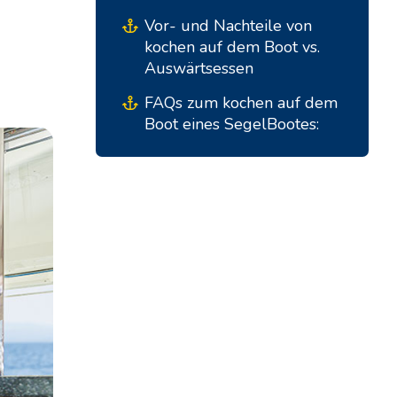
Marina Trogir - ACI
Nordbasen
Vor- und Nachteile von
Marina Trogir - SCT
kochen auf dem Boot vs.
Auswärtsessen
ACI Marina Split
Pula, ACI Marina Pomer
FAQs zum kochen auf dem
ACI Marina Dubrovnik,
Pula, Marina Polesana
Boot eines SegelBootes:
Komolac
Marina Punat, Krk
Marina Losinj, Mali Losinj