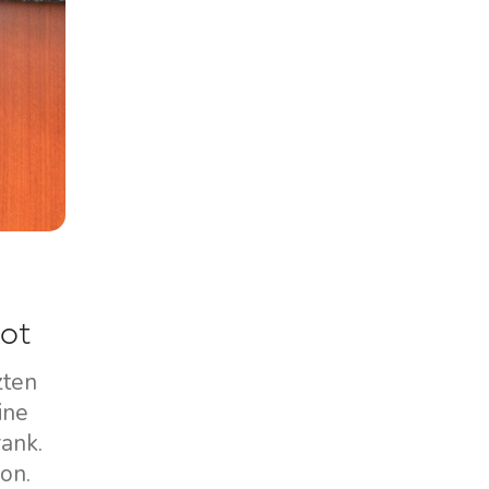
ot
zten
ine
ank.
on.