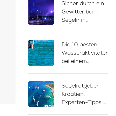
Sicher durch ein
Anlegen
Gewitter beim
Segeln in
Kroatien: 5
wichtige
Die 10 besten
Verhaltensregeln
Wasseraktivitäten
bei einem
Yachtcharter in
Kroatien
Segelratgeber
Kroatien:
Experten-Tipps,
Routen und