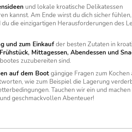
ensideen
und lokale kroatische Delikatessen
ren kannst. Am Ende wirst du dich sicher fühlen,
d du die einzigartigen Herausforderungen des 
ng und zum Einkauf
der besten Zutaten in kroat
 Frühstück, Mittagessen, Abendessen und Sna
lbootes zuzubereiten sind.
hen auf dem Boot
gängige Fragen zum Kochen 
Dienstleistungen
Destinations
worten, wie zum Beispiel die Lagerung verderb
etterbedingungen. Tauchen wir ein und machen 
Bareboat Yachtcharter
Segelregion Zadar
 und geschmackvollen Abenteuer!
Biograd na Moru
Yachtcharter mit Skipper
Segelregion Šibenik
Yachtcharter mit Crew
Vodice
Flotillen Yachtcharter
Rogoznica