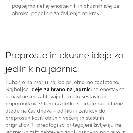
poglejmo nekaj enostavnih in okusnih idej za
obroke, popolnih za življenje na krovu.
Preproste in okusne ideje za
jedilnik na jadrnici
Kuhanje na morju naj bo prijetno, ne zapleteno.
Najboljše
ideje za hrano na jadrnici
so enostavne
in nasitne ter zahtevajo le malo sestavin in
pripomočkov. V tem razdelku so ideje razdeljene
glede na čas dneva – od hitrih zajtrkov do
preprostih kosil, obilnih večerij in slastnih
prigrizkov. Ti predlogi so prilagojeni življenju na
jadrnici in zato zahtevajo zgolj osnovno pripravo in