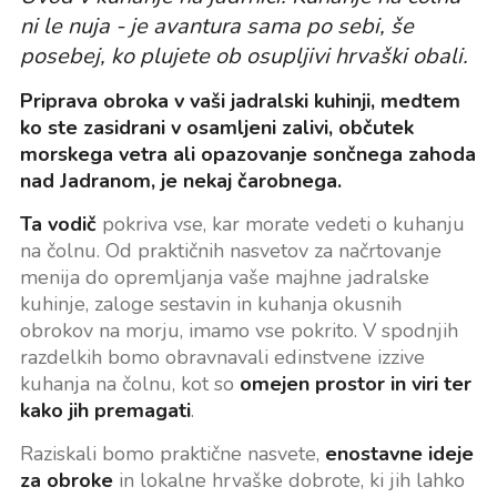
ni le nuja - je avantura sama po sebi, še
posebej, ko plujete ob osupljivi hrvaški obali.
Priprava obroka v vaši jadralski kuhinji, medtem
ko ste zasidrani v osamljeni zalivi, občutek
morskega vetra ali opazovanje sončnega zahoda
nad Jadranom, je nekaj čarobnega.
Ta vodič
pokriva vse, kar morate vedeti o kuhanju
na čolnu. Od praktičnih nasvetov za načrtovanje
menija do opremljanja vaše majhne jadralske
kuhinje, zaloge sestavin in kuhanja okusnih
obrokov na morju, imamo vse pokrito. V spodnjih
razdelkih bomo obravnavali edinstvene izzive
kuhanja na čolnu, kot so
omejen prostor in viri ter
kako jih premagati
.
Raziskali bomo praktične nasvete,
enostavne ideje
za obroke
in lokalne hrvaške dobrote, ki jih lahko