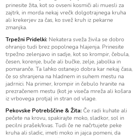
prinesite žita, kot so ovseni kosmiči ali muesli za
zajtrk, in morda nekaj vrečk dolgotrajnega kruha
ali krekerjev za čas, ko svež kruh iz pekarne
zmanjka.
Trpežni Pridelki:
Nekatera sveža živila se dobro
ohranijo tudi brez popolnega hlajenja. Prinesite
trpežno zelenjavo in sadje, kot so krompir, čebula,
česen, korenje, buče ali bučke, zelje, jabolka in
pomaranče. Ta lahko ostanejo dobra kar nekaj časa,
če so shranjena na hladnem in suhem mestu na
jadrnici. Na primer, krompir in čebulo hranite na
prezračenem mestu (kot je viseča mreža ali košara
iz vrbovega protja) in stran od vlage.
Pekovske Potrebščine & Žita:
Če radi kuhate ali
pečete na krovu, spakirajte moko, sladkor, sol in
pecilni prašek/kvas. Tudi če ne načrtujete peke
kruha ali sladic, imeti moko in jajca pomeni, da