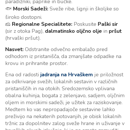
paradižniki, paprike in bučke.
🐟
Morski Sadeži:
Sveže ribe, lignji in školjke so
široko dostopni.
🧀
Regionalne Specialitete:
Poskusite
Paški sir
(sir z otoka Pag),
dalmatinsko oljčno olje
in
pršut
(hrvaški pršut).
Nasvet:
Odstranite odvečno embalažo pred
odhodom iz pristanišča, da zmanjšate odpadke na
krovu in prihranite prostor.
Ena od radosti
jadranja na Hrvaškem
je priložnost
za odkrivanje svežih, lokalnih sestavin v različnih
pristaniščih in na otokih. Sredozemsko vplivana
obalna kuhinja, bogata z zelenjavo, sadjem, oljčnim
oljem in morskimi sadeži, je užitek za raziskovanje.
Medtem ko vas nepropadajoče sestavine lahko
preživijo na nekaterih potovanjih, je obisk lokalnih
tržnic za dopolnitev zalog sveže hrane in uživanje v