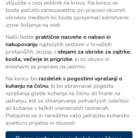
vključite v svoj jedilnik na krovu. Na koncu se
boste počutili samozavestno pri pripravi okusnih
obrokov, medtem ko boste sprejemali edinstvene
izzive življenja na vodi.
Našli boste
praktične nasvete o nabavi in
nakupovanju
najboljših sestavin v hrvaških
pristaniščih, skupaj z
idejami za obroke za zajtrke,
kosila, večerje in prigrizke
, ki so okusni in
enostavni za pripravo na jadrnici.
Na koncu bo
razdelek s pogostimi vprašanji o
kuhanju na čolnu
, ki bo obravnaval pogosta
vprašanja glede kuhanja na čolnu ali hrane na
jadranju, kot so shranjevanje pokvarljivih izdelkov
ali kuhanje v težkih vremenskih razmerah.
Potopimo se in naredimo vašo jadralsko kuharsko
avanturo prijetno in okusno!