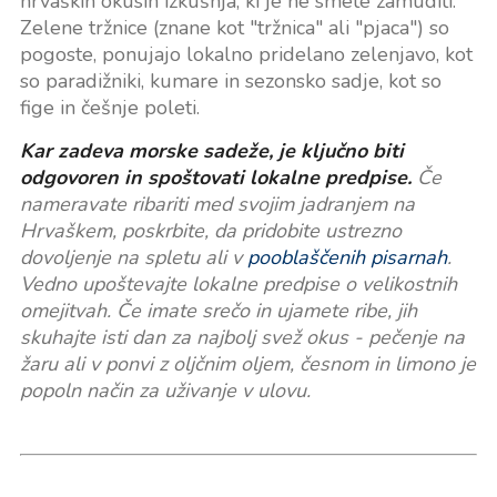
hrvaških okusih izkušnja, ki je ne smete zamuditi.
Zelene tržnice (znane kot "tržnica" ali "pjaca") so
pogoste, ponujajo lokalno pridelano zelenjavo, kot
so paradižniki, kumare in sezonsko sadje, kot so
fige in češnje poleti.
Kar zadeva morske sadeže, je ključno biti
odgovoren in spoštovati lokalne predpise.
Če
nameravate ribariti med svojim jadranjem na
Hrvaškem, poskrbite, da pridobite ustrezno
dovoljenje na spletu ali v
pooblaščenih pisarnah
.
Vedno upoštevajte lokalne predpise o velikostnih
omejitvah. Če imate srečo in ujamete ribe, jih
skuhajte isti dan za najbolj svež okus - pečenje na
žaru ali v ponvi z oljčnim oljem, česnom in limono je
popoln način za uživanje v ulovu.