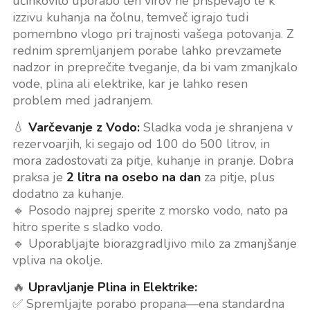
učinkovito uporabo teh virov ne prispevajo le k
izzivu kuhanja na čolnu, temveč igrajo tudi
pomembno vlogo pri trajnosti vašega potovanja. Z
rednim spremljanjem porabe lahko prevzamete
nadzor in preprečite tveganje, da bi vam zmanjkalo
vode, plina ali elektrike, kar je lahko resen
problem med jadranjem.
💧
Varčevanje z Vodo:
Sladka voda je shranjena v
rezervoarjih, ki segajo od 100 do 500 litrov, in
mora zadostovati za pitje, kuhanje in pranje. Dobra
praksa je
2 litra na osebo na dan
za pitje, plus
dodatno za kuhanje.
🔹 Posodo najprej sperite z morsko vodo, nato pa
hitro sperite s sladko vodo.
🔹 Uporabljajte biorazgradljivo milo za zmanjšanje
vpliva na okolje.
🔥
Upravljanje Plina in Elektrike:
✅ Spremljajte porabo propana—ena standardna