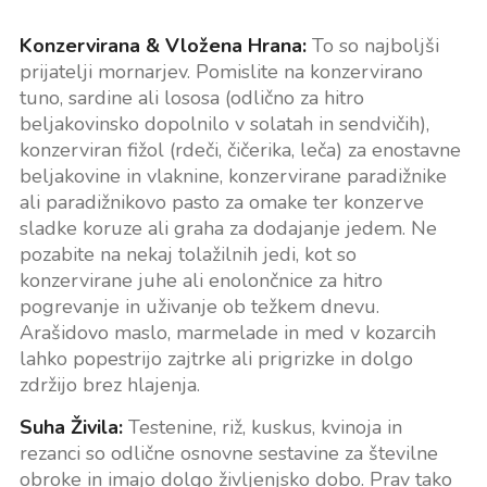
Konzervirana & Vložena Hrana:
To so najboljši
prijatelji mornarjev. Pomislite na konzervirano
tuno, sardine ali lososa (odlično za hitro
beljakovinsko dopolnilo v solatah in sendvičih),
konzerviran fižol (rdeči, čičerika, leča) za enostavne
beljakovine in vlaknine, konzervirane paradižnike
ali paradižnikovo pasto za omake ter konzerve
sladke koruze ali graha za dodajanje jedem. Ne
pozabite na nekaj tolažilnih jedi, kot so
konzervirane juhe ali enolončnice za hitro
pogrevanje in uživanje ob težkem dnevu.
Arašidovo maslo, marmelade in med v kozarcih
lahko popestrijo zajtrke ali prigrizke in dolgo
zdržijo brez hlajenja.
Suha Živila:
Testenine, riž, kuskus, kvinoja in
rezanci so odlične osnovne sestavine za številne
obroke in imajo dolgo življenjsko dobo. Prav tako