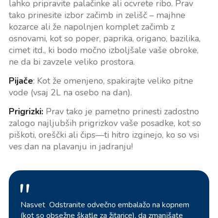
lahko pripravite palačinke ali ocvrete ribo. Prav
tako prinesite izbor začimb in zelišč – majhne
kozarce ali že napolnjen komplet začimb z
osnovami, kot so poper, paprika, origano, bazilika,
cimet itd., ki bodo močno izboljšale vaše obroke,
ne da bi zavzele veliko prostora.
Pijače
: Kot že omenjeno, spakirajte veliko pitne
vode (vsaj 2L na osebo na dan).
Prigrizki:
Prav tako je pametno prinesti zadostno
zalogo najljubših prigrizkov vaše posadke, kot so
piškoti, oreščki ali čips—ti hitro izginejo, ko so vsi
ves dan na plavanju in jadranju!
Nasvet
:
Odstranite odvečno embalažo na kopnem
(kot so obsežne škatle za žitarice), da zmanjšate