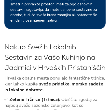
smeti in prihranite prostor. Imeti zalogo osnovnih
sestavin zagotavlja, da imate osnovne sestavine za
obroke, tudi če sveža hrana zmanjka ali ostanete še
en dan v osamljenem zalivu.
Nakup Svežih Lokalnih
Sestavin za Vašo Kuhinjo na
Jadrnici v Hrvaških Pristaniščih
Hrvaška obalna mesta ponujajo fantastične tržnice,
kjer lahko kupite
sveže pridelke, morske sadeže
in lokalne dobrote.
✅
Zelene Tržnice (Tržnica):
Obiščite zgodaj za
najbolj svežo sezonsko zelenjavo, kot so