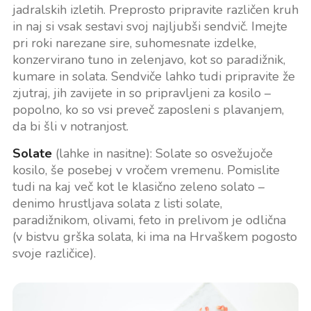
jadralskih izletih. Preprosto pripravite različen kruh
in naj si vsak sestavi svoj najljubši sendvič. Imejte
pri roki narezane sire, suhomesnate izdelke,
konzervirano tuno in zelenjavo, kot so paradižnik,
kumare in solata. Sendviče lahko tudi pripravite že
zjutraj, jih zavijete in so pripravljeni za kosilo –
popolno, ko so vsi preveč zaposleni s plavanjem,
da bi šli v notranjost.
Solate
(lahke in nasitne): Solate so osvežujoče
kosilo, še posebej v vročem vremenu. Pomislite
tudi na kaj več kot le klasično zeleno solato –
denimo hrustljava solata z listi solate,
paradižnikom, olivami, feto in prelivom je odlična
(v bistvu grška solata, ki ima na Hrvaškem pogosto
svoje različice).