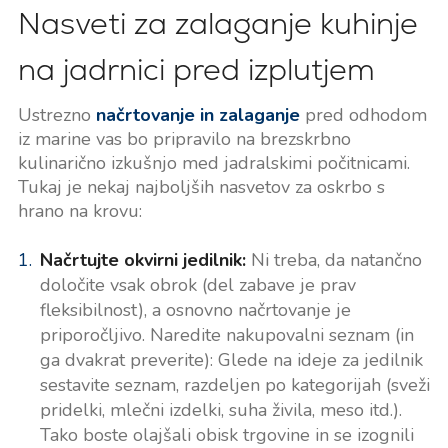
Nasveti za zalaganje kuhinje
na jadrnici pred izplutjem
Ustrezno
načrtovanje in zalaganje
pred odhodom
iz marine vas bo pripravilo na brezskrbno
kulinarično izkušnjo med jadralskimi počitnicami.
Tukaj je nekaj najboljših nasvetov za oskrbo s
hrano na krovu:
Načrtujte okvirni jedilnik:
Ni treba, da natančno
določite vsak obrok (del zabave je prav
fleksibilnost), a osnovno načrtovanje je
priporočljivo. Naredite nakupovalni seznam (in
ga dvakrat preverite): Glede na ideje za jedilnik
sestavite seznam, razdeljen po kategorijah (sveži
pridelki, mlečni izdelki, suha živila, meso itd.).
Tako boste olajšali obisk trgovine in se izognili