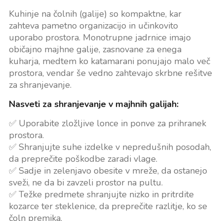
Kuhinje na čolnih (galije) so kompaktne, kar
zahteva pametno organizacijo in učinkovito
uporabo prostora. Monotrupne jadrnice imajo
običajno majhne galije, zasnovane za enega
kuharja, medtem ko katamarani ponujajo malo več
prostora, vendar še vedno zahtevajo skrbne rešitve
za shranjevanje.
Nasveti za shranjevanje v majhnih galijah:
✅ Uporabite zložljive lonce in ponve za prihranek
prostora.
✅ Shranjujte suhe izdelke v nepredušnih posodah,
da preprečite poškodbe zaradi vlage.
✅ Sadje in zelenjavo obesite v mreže, da ostanejo
sveži, ne da bi zavzeli prostor na pultu.
✅ Težke predmete shranjujte nizko in pritrdite
kozarce ter steklenice, da preprečite razlitje, ko se
čoln premika.