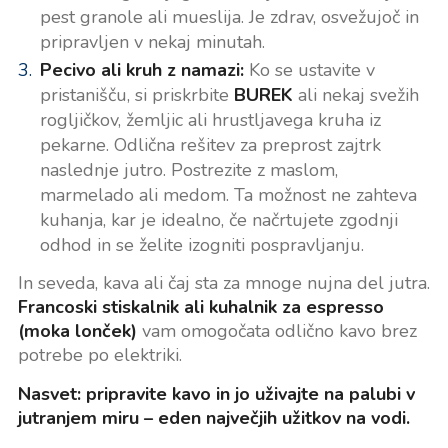
pest granole ali mueslija. Je zdrav, osvežujoč in
pripravljen v nekaj minutah.
Pecivo ali kruh z namazi:
Ko se ustavite v
pristanišču, si priskrbite
BUREK
ali nekaj svežih
rogljičkov, žemljic ali hrustljavega kruha iz
pekarne. Odlična rešitev za preprost zajtrk
naslednje jutro. Postrezite z maslom,
marmelado ali medom. Ta možnost ne zahteva
kuhanja, kar je idealno, če načrtujete zgodnji
odhod in se želite izogniti pospravljanju.
In seveda, kava ali čaj sta za mnoge nujna del jutra.
Francoski stiskalnik ali kuhalnik za espresso
(moka lonček)
vam omogočata odlično kavo brez
potrebe po elektriki.
Nasvet: pripravite kavo in jo uživajte na palubi v
jutranjem miru – eden največjih užitkov na vodi.