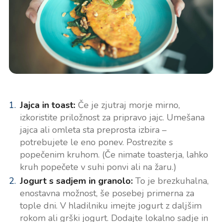
Jajca in toast:
Če je zjutraj morje mirno,
izkoristite priložnost za pripravo jajc. Umešana
jajca ali omleta sta preprosta izbira –
potrebujete le eno ponev. Postrezite s
popečenim kruhom. (Če nimate toasterja, lahko
kruh popečete v suhi ponvi ali na žaru.)
Jogurt s sadjem in granolo:
To je brezkuhalna,
enostavna možnost, še posebej primerna za
tople dni. V hladilniku imejte jogurt z daljšim
rokom ali grški jogurt. Dodajte lokalno sadje in