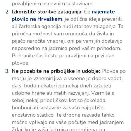
pozabljenim osnovnim sestavinam.
Izkoristite storitve zalaganja:
Če
najemate
plovilo na Hrvaškem
, je odlična ideja preveriti,
ali čarterska agencija nudi storitev zalaganja. Ta
priročna možnost vam omogoča, da živila in
pijačo naročite vnaprej, oni pa vam jih dostavijo
neposredno na jadrnico pred vašim prihodom.
Prihranite čas in ste pripravljeni na prvi dan
plovbe.
Ne pozabite na priboljške in udobje:
Plovba po
morju je vznemirljiva, a vseeno je dobro vedeti,
da si bodo nekateri po nekaj dneh zaželeli
udobne hrane ali malih razvajanj. Vzemite s
seboj nekaj priboljškov, kot so čokolada,
bonboni ali sestavine za vašo najljubšo
enostavno sladico. Te drobne razvade lahko
močno vplivajo na vaše počutje med jadranjem.
Zdaj, ko je vaša jadrnica opremljena, pa