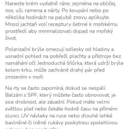
Naneste krém vydatně ráno, zejména na obličej,
nos, uši, ramena a nárty. Po koupání nebo po
několika hodinách na palubě znovu aplikujte.
Mnozí jachtaři volí receptury šetrné k mořskému
prostředí, aby minimalizovali dopad na mořský
život.
Polarizační brýle omezují odlesky od hladiny a
usnadní pohled na pobřeží, plachty a přístroje bez
namáhání očí. Jednoduchá šňůrka, která udrží brýle
kolem krku, může zachránit drahý pár před
zmizením v moři.
Na rty se často zapomíná, dokud se nespálí.
Balzám s SPF, který můžete často obnovovat, je
sice drobnost, ale zásadní. Pokud máte velmi
světlou pleť nebo čekáte hodně času na přímém
slunci, UV návleky na ruce nebo dlouhé lehké
bavlněné či lněné rukávy poskytnou spolehlivou