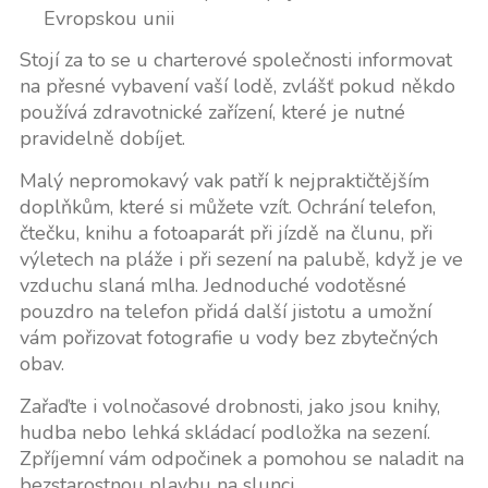
Evropskou unii
Stojí za to se u charterové společnosti informovat
na přesné vybavení vaší lodě, zvlášť pokud někdo
používá zdravotnické zařízení, které je nutné
pravidelně dobíjet.
Malý nepromokavý vak patří k nejpraktičtějším
doplňkům, které si můžete vzít. Ochrání telefon,
čtečku, knihu a fotoaparát při jízdě na člunu, při
výletech na pláže i při sezení na palubě, když je ve
vzduchu slaná mlha. Jednoduché vodotěsné
pouzdro na telefon přidá další jistotu a umožní
vám pořizovat fotografie u vody bez zbytečných
obav.
Zařaďte i volnočasové drobnosti, jako jsou knihy,
hudba nebo lehká skládací podložka na sezení.
Zpříjemní vám odpočinek a pomohou se naladit na
bezstarostnou plavbu na slunci.