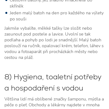
Cestovní batohy, jež snadno vmáčknete do
skříněk
Jeden malý batoh na den pro každého na výlety
po souši
Jakmile vybalíte, měkké tašky lze složit nebo
zasunout pod postele a lavice. Uvolní se tak
podlaha a pohyb po lodi je snadnější. Malý batoh
poslouží na ručník, opalovací krém, telefon, láhev s
vodou a fotoaparát při procházkách městy nebo
cestou na pláž.
8) Hygiena, toaletní potřeby
a hospodaření s vodou
Většina lidí má oblíbené značky šamponu, mýdla a
péče o pleť. Obchody a lékárny najdete v mnoha