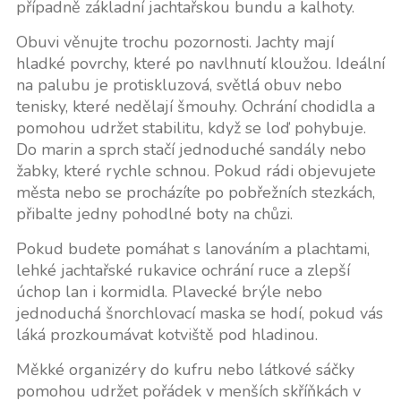
případně základní jachtařskou bundu a kalhoty.
Obuvi věnujte trochu pozornosti. Jachty mají
hladké povrchy, které po navlhnutí kloužou. Ideální
na palubu je protiskluzová, světlá obuv nebo
tenisky, které nedělají šmouhy. Ochrání chodidla a
pomohou udržet stabilitu, když se loď pohybuje.
Do marin a sprch stačí jednoduché sandály nebo
žabky, které rychle schnou. Pokud rádi objevujete
města nebo se procházíte po pobřežních stezkách,
přibalte jedny pohodlné boty na chůzi.
Pokud budete pomáhat s lanováním a plachtami,
lehké jachtařské rukavice ochrání ruce a zlepší
úchop lan i kormidla. Plavecké brýle nebo
jednoduchá šnorchlovací maska se hodí, pokud vás
láká prozkoumávat kotviště pod hladinou.
Měkké organizéry do kufru nebo látkové sáčky
pomohou udržet pořádek v menších skříňkách v