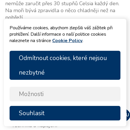
nemůže zaručit přes 30 stupňů Celsia každý den.
Na moři bývá zpravidla o něco chladněji než na
pobřeží.
Používáme cookies, abychom zlepšili váš zážitek při
prohlížení. Další informace o naší politice cookies
Rychlá rekapitulace před
naleznete na stránce
Cookie Policy
.
zavřením zavazadla
Odmítnout cookies, které nejsou
Stojíte před otevřeným kufrem a pomůže vám
jednoduchá kontrola. Zeptejte se sami sebe, zda
nezbytné
máte nezbytnosti v těchto oblastech:
Doklady a peníze
Možnosti
Zdraví a léky
Ochrana před sluncem a počasím
Souhlasit
NAHORU
Oblečení a obuv
Technika a napájení