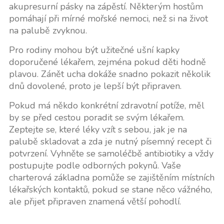
akupresurní pásky na zápěstí. Některým hostům
pomáhají při mírné mořské nemoci, než si na život
na palubě zvyknou.
Pro rodiny mohou být užitečné ušní kapky
doporučené lékařem, zejména pokud děti hodně
plavou. Zánět ucha dokáže snadno pokazit několik
dnů dovolené, proto je lepší být připraven.
Pokud má někdo konkrétní zdravotní potíže, měl
by se před cestou poradit se svým lékařem.
Zeptejte se, které léky vzít s sebou, jak je na
palubě skladovat a zda je nutný písemný recept či
potvrzení. Vyhněte se samoléčbě antibiotiky a vždy
postupujte podle odborných pokynů. Vaše
charterová základna pomůže se zajištěním místních
lékařských kontaktů, pokud se stane něco vážného,
ale přijet připraven znamená větší pohodlí.