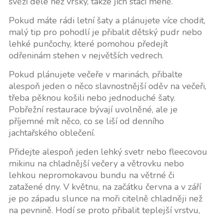
svěží déle než vršky, takže jich stačí méně.
Pokud máte rádi letní šaty a plánujete více chodit,
malý tip pro pohodlí je přibalit dětský pudr nebo
lehké punčochy, které pomohou předejít
odřeninám stehen v největších vedrech.
Pokud plánujete večeře v marinách, přibalte
alespoň jeden o něco slavnostnější oděv na večeři,
třeba pěknou košili nebo jednoduché šaty.
Pobřežní restaurace bývají uvolněné, ale je
příjemné mít něco, co se liší od denního
jachtařského oblečení.
Přidejte alespoň jeden lehký svetr nebo fleecovou
mikinu na chladnější večery a větrovku nebo
lehkou nepromokavou bundu na větrné či
zatažené dny. V květnu, na začátku června a v září
je po západu slunce na moři citelně chladněji než
na pevnině. Hodí se proto přibalit teplejší vrstvu,