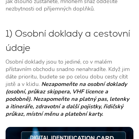
jak dlouho zůstanete, mnohem snáz oddělíte
nezbytnosti od příjemných doplňků.
1) Osobní doklady a cestovní
údaje
Osobní doklady jsou to jediné, co v malém
přístavním obchodu snadno nenahradíte. Když jim
dáte prioritu, budete se po celou dobu cesty cítit
jistě a v klidu.
Nezapomeňte na osobní doklady
(osobní, průkaz skippera, VHF licence a
podobně). Nezapomeňte na platný pas, letenky
a itineráře, zdravotní a další pojistky, řidičský
průkaz, místní měnu a platební karty.