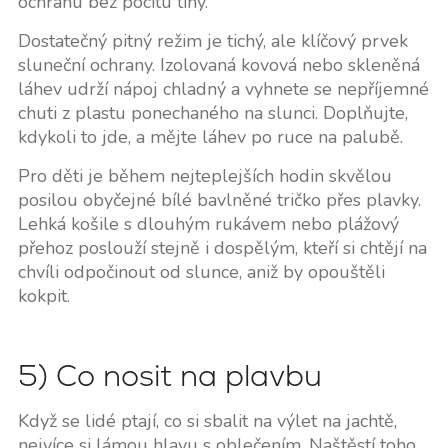
ochranu bez pocitu tíhy.
Dostatečný pitný režim je tichý, ale klíčový prvek
sluneční ochrany. Izolovaná kovová nebo skleněná
láhev udrží nápoj chladný a vyhnete se nepříjemné
chuti z plastu ponechaného na slunci. Doplňujte,
kdykoli to jde, a mějte láhev po ruce na palubě.
Pro děti je během nejteplejších hodin skvělou
posilou obyčejné bílé bavlněné tričko přes plavky.
Lehká košile s dlouhým rukávem nebo plážový
přehoz poslouží stejně i dospělým, kteří si chtějí na
chvíli odpočinout od slunce, aniž by opouštěli
kokpit.
5) Co nosit na plavbu
Když se lidé ptají, co si sbalit na výlet na jachtě,
nejvíce si lámou hlavu s oblečením. Naštěstí toho