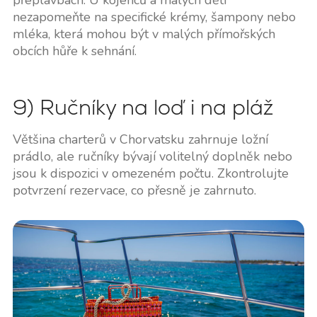
přeplavbách. U kojenců a malých dětí
nezapomeňte na specifické krémy, šampony nebo
mléka, která mohou být v malých přímořských
obcích hůře k sehnání.
9) Ručníky na loď i na pláž
Většina charterů v Chorvatsku zahrnuje ložní
prádlo, ale ručníky bývají volitelný doplněk nebo
jsou k dispozici v omezeném počtu. Zkontrolujte
potvrzení rezervace, co přesně je zahrnuto.