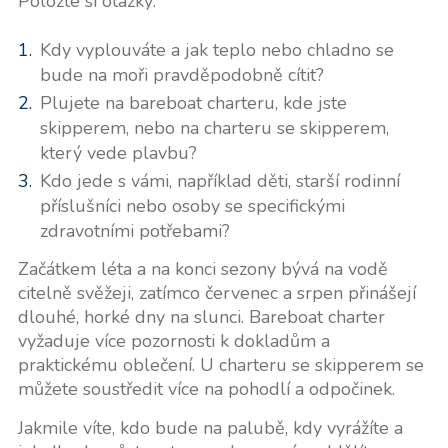
Položte si otázky:
Kdy vyplouváte a jak teplo nebo chladno se
bude na moři pravděpodobně cítit?
Plujete na bareboat charteru, kde jste
skipperem, nebo na charteru se skipperem,
který vede plavbu?
Kdo jede s vámi, například děti, starší rodinní
příslušníci nebo osoby se specifickými
zdravotními potřebami?
Začátkem léta a na konci sezony bývá na vodě
citelně svěžeji, zatímco červenec a srpen přinášejí
dlouhé, horké dny na slunci. Bareboat charter
vyžaduje více pozornosti k dokladům a
praktickému oblečení. U charteru se skipperem se
můžete soustředit více na pohodlí a odpočinek.
Jakmile víte, kdo bude na palubě, kdy vyrážíte a