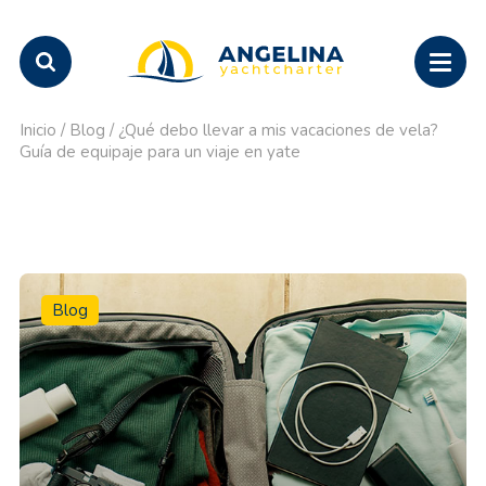
Inicio
/
Blog
/
¿Qué debo llevar a mis vacaciones de vela?
Guía de equipaje para un viaje en yate
Blog