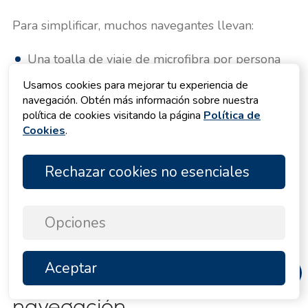
Para simplificar, muchos navegantes llevan:
Una toalla de viaje de microfibra por persona
Una toalla de playa ligera o pareo por persona
Usamos cookies para mejorar tu experiencia de
navegación. Obtén más información sobre nuestra
Las toallas de microfibra pesan poco, ocupan muy
política de cookies visitando la página
Política de
poco y se secan rápido al sol, lo que encaja
Cookies
.
perfectamente con la vida a bordo. Funcionan
tanto para las duchas a bordo como en las
marinas. Las toallas más grandes o los pareos son
Rechazar cookies no esenciales
ideales para tomar el sol en cubierta o tumbarse
en la playa, y también sirven de prenda para
cubrirse cuando camina hasta un café.
Opciones
Aceptar
10) Traje de agua y botas de
ARRIBA
navegación