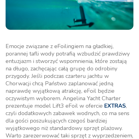
Emocje związane z eFoilingiem na gładkiej,
porannej tafli wody potrafią wzbudzić prawdziwy
entuzjazm i stworzyć wspomnienia, które zostają
na długo, zachęcając całą grupę do odrobiny
przygody. Jeśli podczas czarteru jachtu w
Chorwacji chcą Państwo zaplanować jedną
naprawdę wyjątkową atrakcję, eFoil będzie
oczywistym wyborem. Angelina Yacht Charter
prezentuje model Lift3 eFoil w ofercie
EXTRAS
,
czyli dodatkowych zabawek wodnych, co ma sens
dla gości poszukujących czegoś bardziej
wyjątkowego niż standardowy sprzęt plażowy.
Warto zarezerwować taki sprzęt z wyprzedzeniem,