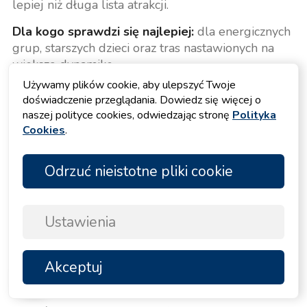
lepiej niż długa lista atrakcji.
Dla kogo sprawdzi się najlepiej:
dla energicznych
grup, starszych dzieci oraz tras nastawionych na
większą dynamikę.
Najlepiej sprawdza się, gdy:
jacht oferuje
Używamy plików cookie, aby ulepszyć Twoje
odpowiednią moc, przestrzeń i plan dnia
doświadczenie przeglądania. Dowiedz się więcej o
pozwalający na wielokrotne przejazdy.
naszej polityce cookies, odwiedzając stronę
Polityka
Szczególnie polecany:
na mniej zatłoczonych
Cookies
.
akwenach, z dala od ruchliwych podejść
portowych i tras promowych.
Odrzuć nieistotne pliki cookie
8. Odkrywanie linii brzegowej
Ustawienia
wpław, z maską lub na
Akceptuj
NA
desce
GÓRĘ