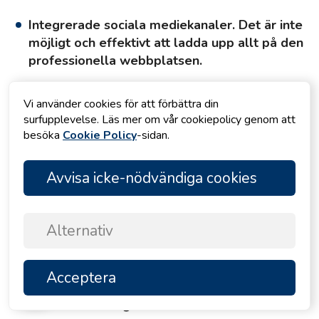
Integrerade sociala mediekanaler. Det är inte
möjligt och effektivt att ladda upp allt på den
professionella webbplatsen.
Det är vad de sociala mediekanalerna är till för.
Vi använder cookies för att förbättra din
Men att hitta dessa sociala mediekanaler för
surfupplevelse. Läs mer om vår cookiepolicy genom att
uthyrningsföretaget är inte så lätt för alla. En av de
besöka
Cookie Policy
-sidan.
mest spännande sakerna med vår webbplats är att
vi har integrerat några sociala medier och
professionella informationsplattformar direkt på
Avvisa icke-nödvändiga cookies
webbplatsen. Några av dessa är:
Facebook
Alternativ
Twitter
Instagram
Acceptera
TOPP
YouTube
LinkedIn och några andra också.