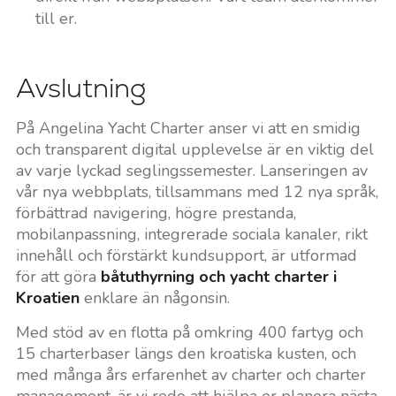
till er.
Avslutning
På Angelina Yacht Charter anser vi att en smidig
och transparent digital upplevelse är en viktig del
av varje lyckad seglingssemester. Lanseringen av
vår nya webbplats, tillsammans med 12 nya språk,
förbättrad navigering, högre prestanda,
mobilanpassning, integrerade sociala kanaler, rikt
innehåll och förstärkt kundsupport, är utformad
för att göra
båtuthyrning och yacht charter i
Kroatien
enklare än någonsin.
Med stöd av en flotta på omkring 400 fartyg och
15 charterbaser längs den kroatiska kusten, och
med många års erfarenhet av charter och charter
management, är vi redo att hjälpa er planera nästa