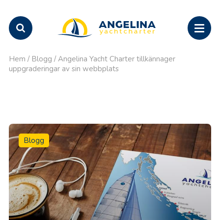
Hem
/
Blogg
/
Angelina Yacht Charter tillkännager
uppgraderingar av sin webbplats
Blogg