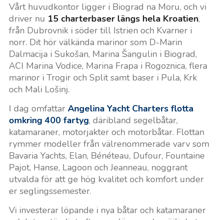
Vårt huvudkontor ligger i Biograd na Moru, och vi
driver nu
15 charterbaser längs hela Kroatien
,
från Dubrovnik i söder till Istrien och Kvarner i
norr. Dit hör välkända marinor som D-Marin
Dalmacija i Sukošan, Marina Šangulin i Biograd,
ACI Marina Vodice, Marina Frapa i Rogoznica, flera
marinor i Trogir och Split samt baser i Pula, Krk
och Mali Lošinj.
I dag omfattar
Angelina Yacht Charters flotta
omkring 400 fartyg
, däribland segelbåtar,
katamaraner, motorjakter och motorbåtar. Flottan
rymmer modeller från välrenommerade varv som
Bavaria Yachts, Elan, Bénéteau, Dufour, Fountaine
Pajot, Hanse, Lagoon och Jeanneau, noggrant
utvalda för att ge hög kvalitet och komfort under
er seglingssemester.
Vi investerar löpande i nya båtar och katamaraner