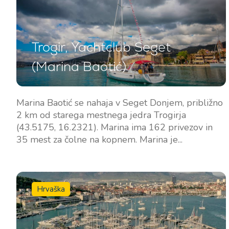
Trogir, Yachtclub Seget
(Marina Baotić)
Marina Baotić se nahaja v Seget Donjem, približno
2 km od starega mestnega jedra Trogirja
(43.5175, 16.2321). Marina ima 162 privezov in
35 mest za čolne na kopnem. Marina je...
Hrvaška