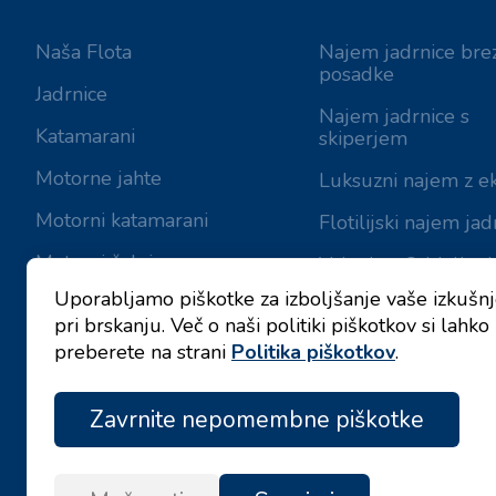
Naša Flota
Najem jadrnice bre
posadke
Jadrnice
Najem jadrnice s
Katamarani
skiperjem
Motorne jahte
Luksuzni najem z e
Motorni katamarani
Flotilijski najem jad
Motorni čolni
Valovie - Oddaljeni
Pomočnik za Jadran
Uporabljamo piškotke za izboljšanje vaše izkušn
pri brskanju. Več o naši politiki piškotkov si lahko
Najem katamaranov
preberete na strani
Politika piškotkov
.
Zavrnite nepomembne piškotke