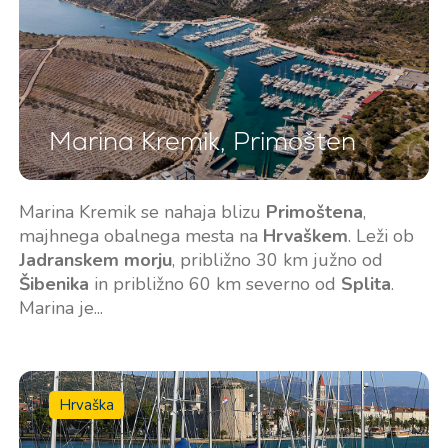
Storitve
Destinacije
Najem jadrnice brez
Zadarska regija za jadranje
Marina Kremik, Primošten
posadke
Biograd na Moru
Najem jadrnice s skiperjem
Šibeniška regija za jadranje
Marina Kremik se nahaja blizu
Primoštena
,
Vodice
Luksuzni najem jahte s
majhnega obalnega mesta na
Hrvaškem
. Leži ob
Rogoznica
posadko
Jadranskem morju
, približno 30 km južno od
Split Jadralska Regija
Šibenika
in približno 60 km severno od
Splita
.
Flotila najem jadrnic
Trogir
Marina je...
Naložba v jahte
Dubrovniška jadralska
Valovie - Oddaljeni
regija
Pomočnik za Jadranje
Istrska regija za jadranje
Hrvaška
Katamarani Bali za čarter
Kvarnerska regija za