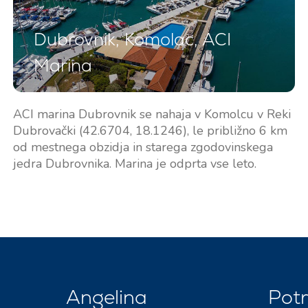
Dubrovnik, Komolac, ACI
Marina
ACI marina Dubrovnik se nahaja v Komolcu v Reki
Dubrovački (42.6704, 18.1246), le približno 6 km
od mestnega obzidja in starega zgodovinskega
jedra Dubrovnika. Marina je odprta vse leto.
Angelina
Pot