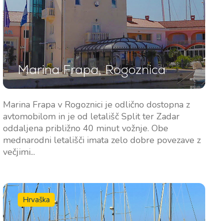
Južne baze
Osrednje baze
Marina Kremik, Primošten
Marina Šangulin, Biograd
Marina Frapa, Rogoznica
Marina Frapa, Rogoznica
ACI Marina Vodice
Yachtklub Seget - Marina
D-Marin Dalmacija,
Marina Frapa v Rogoznici je odlično dostopna z
Baotić
Sukošan
avtomobilom in je od letališč Split ter Zadar
oddaljena približno 40 minut vožnje. Obe
Marina Trogir - ACI
Severne baze
mednarodni letališči imata zelo dobre povezave z
Marina Trogir - SCT
večjimi...
ACI Marina Split
Pula, ACI Marina Pomer
ACI Marina Dubrovnik,
Pula, Marina Polesana
Komolac
Hrvaška
Marina Punat, Krk
Marina Lošinj, Mali Lošinj