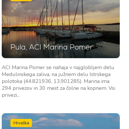
Pula, ACI Marina Pomer
ACI Marina Pomer se nahaja v najglobljem delu
Medulinskega zaliva, na južnem delu Istrskega
polotoka (44.821936, 13.901285). Marina ima
294 privezov in 30 mest za čolne na kopnem. Vsi
privezi...
Hrvaška