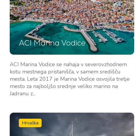
Kontakt
Naša Flota
Novice / Blog
Jadrnice
ACI Marina Vodice
O nas
Motorni čolni
Partnerji
Katamarani
ACI Marina Vodice se nahaja v severovzhodnem
Pogosta Vprašanja
kotu mestnega pristanišča, v samem središču
Motorni katamarani
mesta. Leta 2017 je Marina Vodice osvojila tretje
mesto za najboljšo srednje veliko marino na
Jadranu z...
Hrvaška