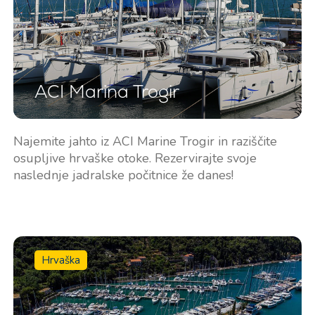
jadranje
ACI Marina Trogir
Najemite jahto iz ACI Marine Trogir in raziščite
osupljive hrvaške otoke. Rezervirajte svoje
naslednje jadralske počitnice že danes!
Hrvaška