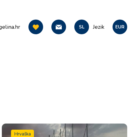
elina.hr
Jezik
SL
EUR
Hrvaška