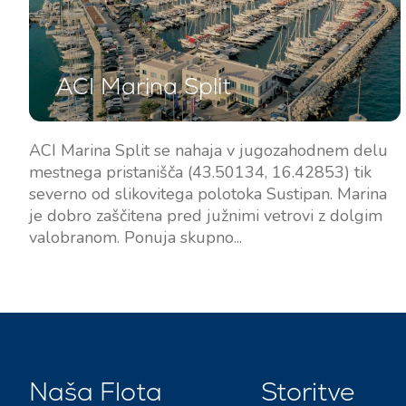
ACI Marina Split
ACI Marina Split se nahaja v jugozahodnem delu
mestnega pristanišča (43.50134, 16.42853) tik
severno od slikovitega polotoka Sustipan. Marina
je dobro zaščitena pred južnimi vetrovi z dolgim
valobranom. Ponuja skupno...
Naša Flota
Storitve