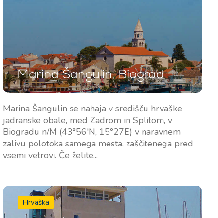
Marina Šangulin, Biograd
Marina Šangulin se nahaja v središču hrvaške
jadranske obale, med Zadrom in Splitom, v
Biogradu n/M (43°56'N, 15°27E) v naravnem
zalivu polotoka samega mesta, zaščitenega pred
vsemi vetrovi. Če želite...
Hrvaška