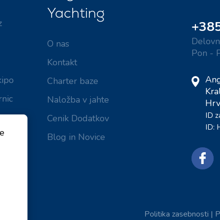
Yachting
z
+385
Delovni
O nas
Pon - 
Kontakt
Ang
kipo
Charter baze
Kra
rnic
Naložba v jahte
Hrv
ID 
Cenik Dodatkov
je
ID:
je
Blog in Novice
 Bali
Politika zasebnosti
|
P