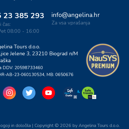
 23 385 293
info@angelina.hr
Za vsa vprašanja
 čas:
Pet 08:00 - 16:00
elina Tours d.o.o.
ljice Jelene 3, 23210 Biograd n/M
aška
za DDV: 20598733460
 HR-AB-23-060130534, MB: 0650676
ogoji in določila
|
Copyright © 2026 by Angelina Tours d.o.o.