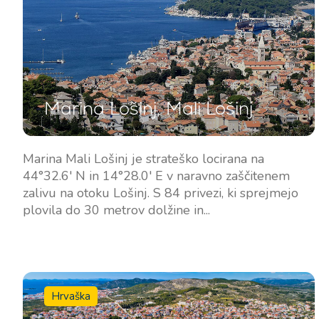
Marina Lošinj, Mali Lošinj
Marina Mali Lošinj je strateško locirana na
44°32.6' N in 14°28.0' E v naravno zaščitenem
zalivu na otoku Lošinj. S 84 privezi, ki sprejmejo
plovila do 30 metrov dolžine in...
Hrvaška