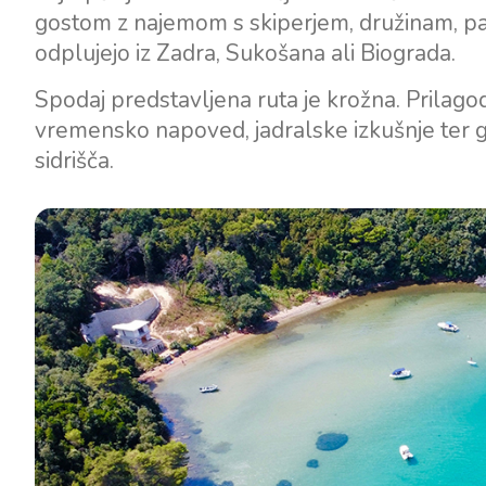
gostom z najemom s skiperjem, družinam, par
odplujejo iz Zadra, Sukošana ali Biograda.
Spodaj predstavljena ruta je krožna. Prilago
vremensko napoved, jadralske izkušnje ter gle
sidrišča.
Kontakt
Naša Flota
Novice / Blog
Jadrnice
O nas
Motorni čolni
Partnerji
Katamarani
Pogosta Vprašanja
Motorni katamarani