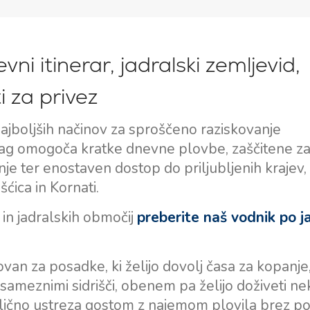
ni itinerar, jadralski zemljevid,
i za privez
najboljših načinov za sproščeno raziskovanje
ag omogoča kratke dnevne plovbe, zaščitene zal
je ter enostaven dostop do priljubljenih krajev,
šćica in Kornati.
č in jadralskih območij
preberite naš vodnik po j
novan za posadke, ki želijo dovolj časa za kopanje
osameznimi sidrišči, obenem pa želijo doživeti ne
lično ustreza gostom z najemom plovila brez p