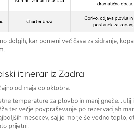
Kornati, Žut ali Telašćica
dramatična obala.
Gorivo, odjava plovila in
ad
Charter baza
postanek za kopanj
no dolgih, kar pomeni več časa za sidranje, kopa
m.
lski itinerar iz Zadra
ičajno od maja do oktobra.
rijetne temperature za plovbo in manj gneče. Julij 
išča ter večje povpraševanje po rezervacijah mari
boljših mesecev, saj je morje še vedno toplo, ot
o prijetni.