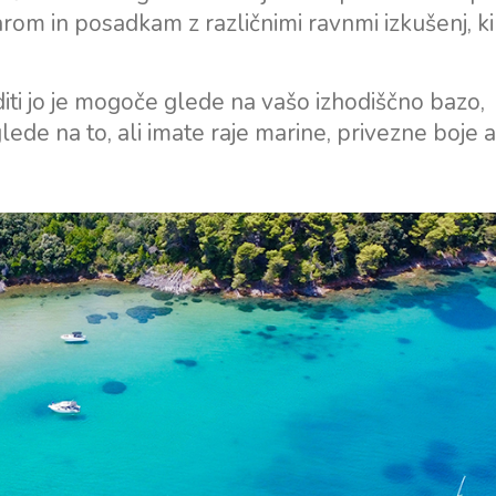
om in posadkam z različnimi ravnmi izkušenj, ki
diti jo je mogoče glede na vašo izhodiščno bazo,
de na to, ali imate raje marine, privezne boje a
Storitve
Destinacije
Najem jadrnice brez
Zadarska regija za jadranje
posadke
Biograd na Moru
Najem jadrnice s skiperjem
Šibeniška regija za jadranje
Vodice
Luksuzni najem jahte s
Rogoznica
posadko