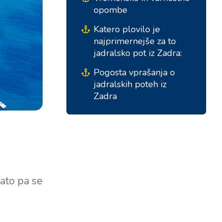
Severne baze
opombe
Marina Trogir - SCT
Katero plovilo je
ACI Marina Split
Pula, ACI Marina Pomer
najprimernejše za to
jadralsko pot iz Zadra:
ACI Marina Dubrovnik,
Pula, Marina Polesana
Komolac
Pogosta vprašanja o
Marina Punat, Krk
jadralskih poteh iz
Marina Lošinj, Mali Lošinj
Zadra
nato pa se