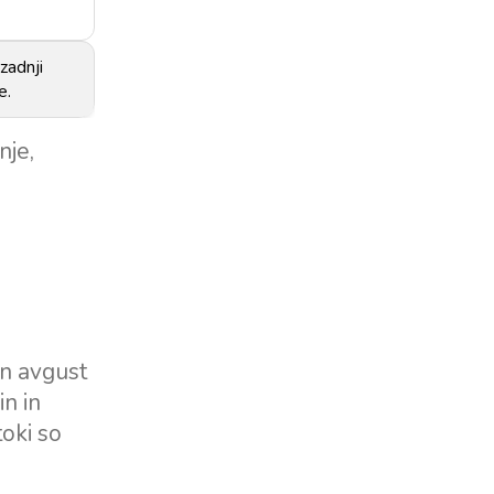
 zadnji
e.
nje,
in avgust
n in
oki so