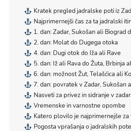
Kratek pregled jadralske poti iz Za
Najprimernejši čas za ta jadralski iti
1. dan: Zadar, Sukošan ali Biograd 
2. dan: Molat do Dugega otoka
4. dan: Dugi otok do Iža ali Rave
5. dan: Iž ali Rava do Žuta, Brbinja a
6. dan: možnost Žut, Telašćica ali Ko
7. dan: povratek v Zadar, Sukošan a
Nasveti za privez in sidranje v zadars
Vremenske in varnostne opombe
Katero plovilo je najprimernejše za 
Pogosta vprašanja o jadralskih pote