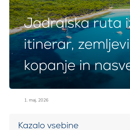
Jadralska ruta i
itinerar, zemlje
kopanje in nasve
1. maj, 2026
Kazalo vsebine