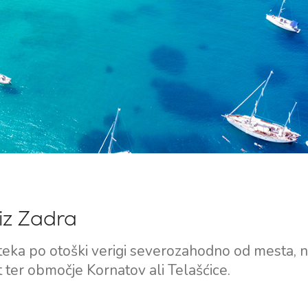
Split Jadralska Regija
Flotila najem jadrnic
Trogir
Naložba v jahte
Dubrovniška jadralska
Valovie - Oddaljeni
regija
Pomočnik za Jadranje
Istrska regija za jadranje
Katamarani Bali za čarter
Kvarnerska regija za
jadranje
 iz Zadra
oteka po otoški verigi severozahodno od mesta, 
ut ter območje Kornatov ali Telašćice.