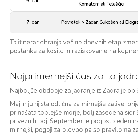
6. dan
Kornatom ali Telašćici
7. dan
Povratek v Zadar, Sukošan ali Biogr
Ta itinerar ohranja večino dnevnih etap zmer
postanke za kosilo in raziskovanje na kopne
Najprimernejši čas za ta jadra
Najboljše obdobje za jadranje iz Zadra je ob
Maj in junij sta odlična za mirnejše zalive, p
prinašata toplejše morje, bolj zasedena sidr
priveznih boj. September je pogosto eden naj
mirnejši, pogoji za plovbo pa so praviloma zel