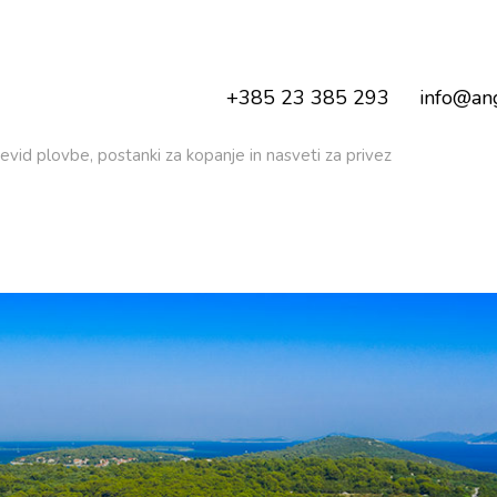
+385 23 385 293
info@ang
ljevid plovbe, postanki za kopanje in nasveti za privez