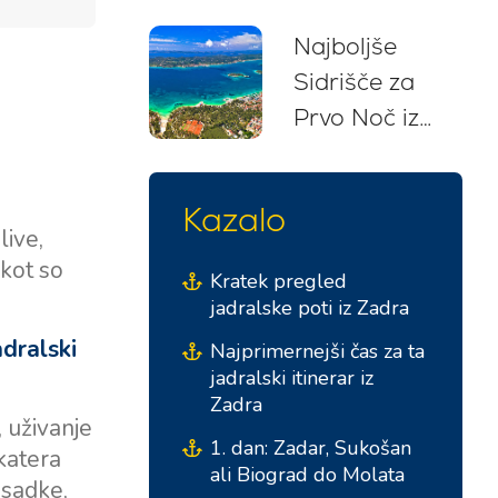
brezskrben
Najboljše
jadralski
Sidrišče za
pobeg
Prvo Noč iz
Biograda na
Moru (Pozno
Kazalo
Popoldanski
ive,
Odhod)
 kot so
Kratek pregled
jadralske poti iz Zadra
adralski
Najprimernejši čas za ta
jadralski itinerar iz
Zadra
, uživanje
1. dan: Zadar, Sukošan
katera
ali Biograd do Molata
osadke,