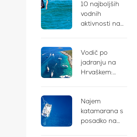
10 najboljših
ključnih
vodnih
priporočil
aktivnosti na
najemu jahte
na Hrvaškem
Vodič po
jadranju na
Hrvaškem:
strokovni
nasveti, trase
Najem
in priporočila
katamarana s
za začetnike
posadko na
(2026)
Hrvaškem: Vaš