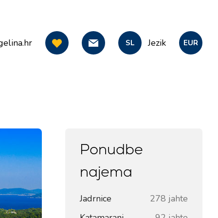
elina.hr
Jezik
SL
EUR
Ponudbe
najema
Jadrnice
278 jahte
Katamarani
92 jahte