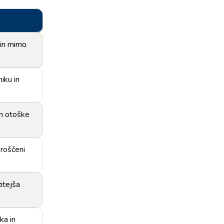
a
in mirno
niku in
in otoške
proščeni
zitejša
ka in