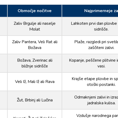
Območje nočitve
Najprimerneje z
Zaliv Brgulje ali naselje
Lahkoten prvi dan plovbe 
Molat
sidrišče.
Zaliv Pantera, Veli Rat ali
Plaže, razgledi pri svetil
Božava
zaščiteni zalivi.
Božava, Zverinac ali
Kopanje, peščene plitvine 
bližnje sidrišče
vasi.
Krajše etape plovbe in s
Veli Iž, Mali Iž ali Rava
otoški postanki.
Odmaknjeni zalivi in izra
Žut, Brbinj ali Lučina
jadralska kulisa.
Vzdušje narodnega par