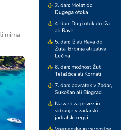
2. dan: Molat do
Dugega otoka
4. dan: Dugi otok do Iža
ali Rave
li mirna
5. dan: Iž ali Rava do
Žuta, Brbinja ali zaliva
Lučina
6. dan: možnost Žut,
Južne baze
Osrednje baze
Telašćica ali Kornati
7. dan: povratek v Zadar,
Marina Kremik, Primošten
Marina Šangulin, Biograd
Sukošan ali Biograd
Marina Frapa, Rogoznica
ACI Marina Vodice
Nasveti za privez in
sidranje v zadarski
Yachtklub Seget - Marina
D-Marin Dalmacija,
jadralski regiji
Baotić
Sukošan
Vremenske in varnostne
Marina Trogir - ACI