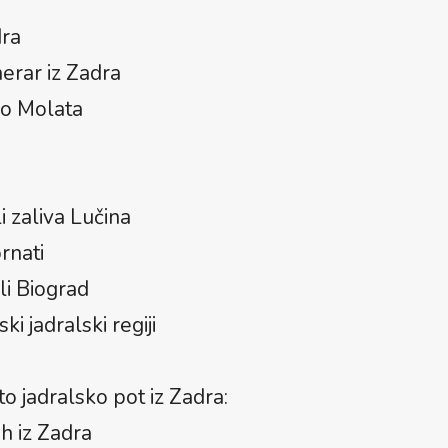
dra
nerar iz Zadra
do Molata
li zaliva Lučina
rnati
li Biograd
ki jadralski regiji
to jadralsko pot iz Zadra:
h iz Zadra