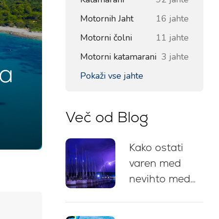
Motornih Jaht
16 jahte
Motorni čolni
11 jahte
Motorni katamarani
3 jahte
za
Pokaži vse jahte
Več od Blog
Kako ostati
varen med
nevihto med
jadranjem na
Hrvaškem: 5