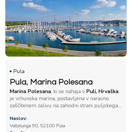
Pula
Pula, Marina Polesana
Marina Polesana
, ki se nahaja v
Puli, Hrvaška
,
je vrhunska marina, postavljena v naravno
zaščitenem zalivu na zahodni strani puljskega
pristanišča, blizu vhoda v Verudski kanal. Ta
Naslov:
idealna lega jo ščiti pred odprtim morjem, kar
Vallelunga 90, 52100 Pula
omogoča varne in mirne pogoje za privez tako