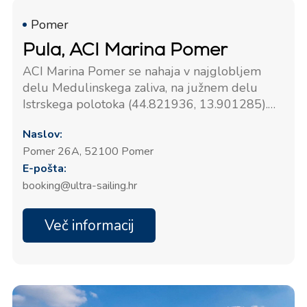
Pomer
Pula, ACI Marina Pomer
ACI Marina Pomer se nahaja v najglobljem
delu Medulinskega zaliva, na južnem delu
Istrskega polotoka (44.821936, 13.901285).
Marina ima 294 privezov in 30 mest za čolne
Naslov:
na kopnem. Vsi privezi imajo oskrbo z vodo in
Pomer 26A, 52100 Pomer
elektriko. Marina je odprta vse leto.
E-pošta:
booking@ultra-sailing.hr
Več informacij