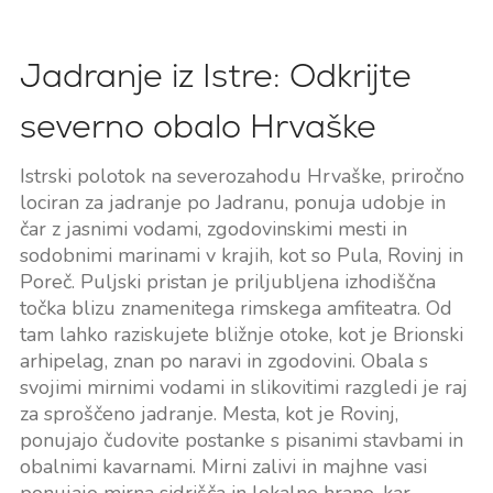
Jadranje iz Istre: Odkrijte
severno obalo Hrvaške
Istrski polotok na severozahodu Hrvaške, priročno
lociran za jadranje po Jadranu, ponuja udobje in
čar z jasnimi vodami, zgodovinskimi mesti in
sodobnimi marinami v krajih, kot so Pula, Rovinj in
Poreč. Puljski pristan je priljubljena izhodiščna
točka blizu znamenitega rimskega amfiteatra. Od
tam lahko raziskujete bližnje otoke, kot je Brionski
arhipelag, znan po naravi in zgodovini. Obala s
svojimi mirnimi vodami in slikovitimi razgledi je raj
za sproščeno jadranje. Mesta, kot je Rovinj,
ponujajo čudovite postanke s pisanimi stavbami in
obalnimi kavarnami. Mirni zalivi in majhne vasi
ponujajo mirna sidrišča in lokalno hrano, kar