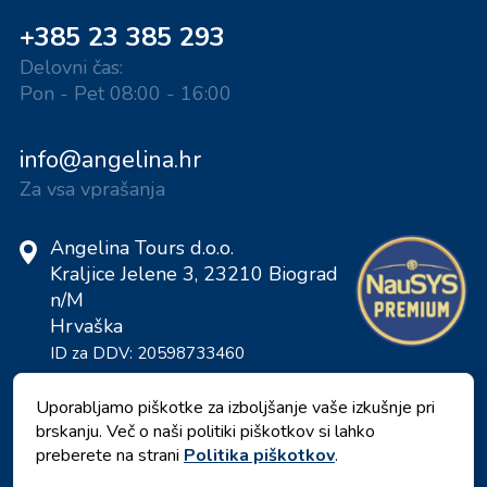
+385 23 385 293
Delovni čas:
Pon - Pet 08:00 - 16:00
info@angelina.hr
Za vsa vprašanja
Angelina Tours d.o.o.
Kraljice Jelene 3, 23210 Biograd
n/M
Hrvaška
ID za DDV: 20598733460
ID: HR-AB-23-060130534, MB:
0650676
Uporabljamo piškotke za izboljšanje vaše izkušnje pri
brskanju. Več o naši politiki piškotkov si lahko
preberete na strani
Politika piškotkov
.