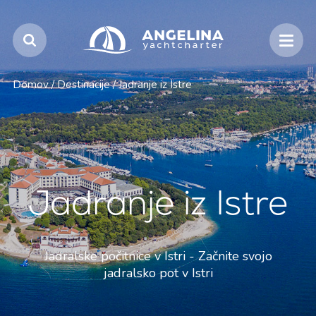
Domov
/
Destinacije
/
Jadranje iz Istre
Jadranje iz Istre
Jadralske počitnice v Istri - Začnite svojo
jadralsko pot v Istri