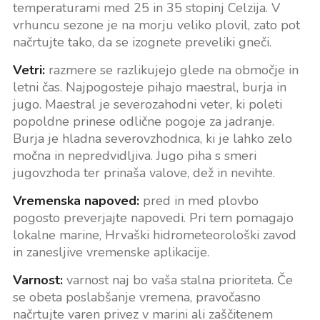
temperaturami med 25 in 35 stopinj Celzija. V
vrhuncu sezone je na morju veliko plovil, zato pot
načrtujte tako, da se izognete preveliki gneči.
Vetri:
razmere se razlikujejo glede na območje in
letni čas. Najpogosteje pihajo maestral, burja in
jugo. Maestral je severozahodni veter, ki poleti
popoldne prinese odlične pogoje za jadranje.
Burja je hladna severovzhodnica, ki je lahko zelo
močna in nepredvidljiva. Jugo piha s smeri
jugovzhoda ter prinaša valove, dež in nevihte.
Vremenska napoved:
pred in med plovbo
pogosto preverjajte napovedi. Pri tem pomagajo
lokalne marine, Hrvaški hidrometeorološki zavod
in zanesljive vremenske aplikacije.
Varnost:
varnost naj bo vaša stalna prioriteta. Če
se obeta poslabšanje vremena, pravočasno
načrtujte varen privez v marini ali zaščitenem