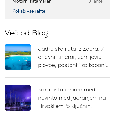
Motorni katamarani
3 jahte
Pokaži vse jahte
Več od Blog
Jadralska ruta iz Zadra: 7
dnevni itinerar, zemljevid
plovbe, postanki za kopanje
in nasveti za privez
Kako ostati varen med
nevihto med jadranjem na
Hrvaškem: 5 ključnih
priporočil