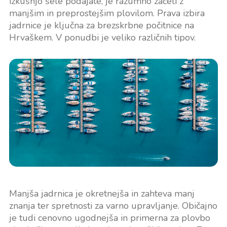
izkušnjo šele podajate, je razumno začeti z
manjšim in preprostejšim plovilom. Prava izbira
jadrnice je ključna za brezskrbne počitnice na
Hrvaškem. V ponudbi je veliko različnih tipov.
Manjša jadrnica je okretnejša in zahteva manj
znanja ter spretnosti za varno upravljanje. Običajno
je tudi cenovno ugodnejša in primerna za plovbo