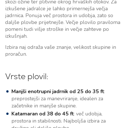
skozi ožine ter plitvine okrog hrvaških otokov. Za
izkušene jadralce je lahko primernejša večja
jadrnica. Ponuja več prostora in udobja, zato so
daljše plovbe prijetnejše. Večje plovilo praviloma
pomeni tudi višje stroške in večje zahteve po
izkušnjah.
Izbira naj odraža vaše znanje, velikost skupine in
proračun.
Vrste plovil:
Manjši enotrupni jadrnik od 25 do 35 ft
:
preprostejši za manevriranje, idealen za
začetnike in manjše skupine.
Katamaran od 38 do 45 ft
: več udobja,
prostora in stabilnosti. Najboljša izbira za
družine ali daljše plovbe.