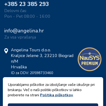
+385 23 385 293
Delovni čas:
Pon - Pet 08:00 - 16:00
info@angelina.hr
Za vsa vprašanja
Angelina Tours d.o.o.
Kraljice Jelene 3, 23210 Biograd
n/M
Hrvaška
ID za DDV: 20598733460
ID: HR-AB-23-060130534, MB:
0650676
Uporabljamo piškotke za izboljšanje vaše izkušnje pri
brskanju. Več o naši politiki piškotkov si lahko
preberete na strani
Politika piškotkov
.