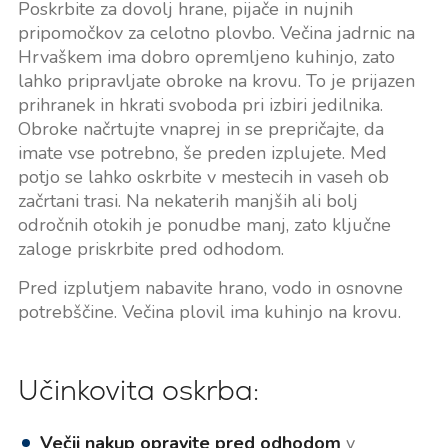
Poskrbite za dovolj hrane, pijače in nujnih
pripomočkov za celotno plovbo. Večina jadrnic na
Hrvaškem ima dobro opremljeno kuhinjo, zato
lahko pripravljate obroke na krovu. To je prijazen
prihranek in hkrati svoboda pri izbiri jedilnika.
Obroke načrtujte vnaprej in se prepričajte, da
imate vse potrebno, še preden izplujete. Med
potjo se lahko oskrbite v mestecih in vaseh ob
začrtani trasi. Na nekaterih manjših ali bolj
odročnih otokih je ponudbe manj, zato ključne
zaloge priskrbite pred odhodom.
Pred izplutjem nabavite hrano, vodo in osnovne
potrebščine. Večina plovil ima kuhinjo na krovu.
Učinkovita oskrba:
Večji nakup opravite pred odhodom
v