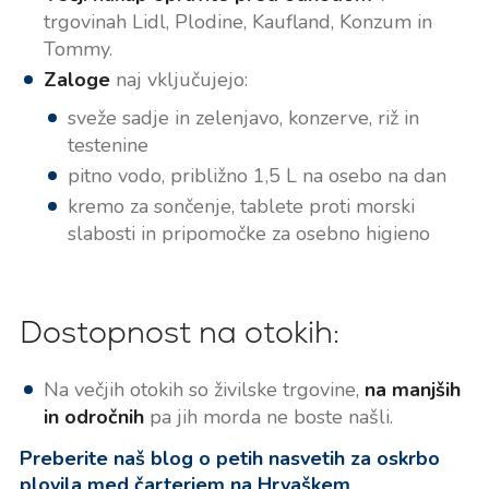
trgovinah Lidl, Plodine, Kaufland, Konzum in
Tommy.
Zaloge
naj vključujejo:
sveže sadje in zelenjavo, konzerve, riž in
testenine
pitno vodo, približno 1,5 L na osebo na dan
kremo za sončenje, tablete proti morski
slabosti in
pripomočke za osebno higieno
Dostopnost na otokih:
Na večjih otokih so živilske trgovine,
na manjših
in odročnih
pa jih morda ne boste našli.
Preberite naš blog o petih nasvetih za oskrbo
plovila med čarterjem na Hrvaškem