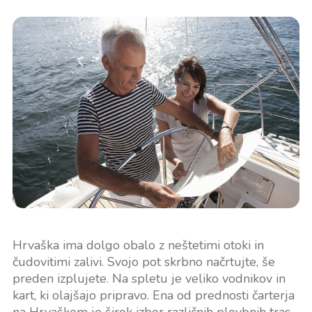
Hrvaška ima dolgo obalo z neštetimi otoki in
čudovitimi zalivi. Svojo pot skrbno načrtujte, še
preden izplujete. Na spletu je veliko vodnikov in
kart, ki olajšajo pripravo. Ena od prednosti čarterja
na Hrvaškem je širok izbor različnih plovbnih tras.