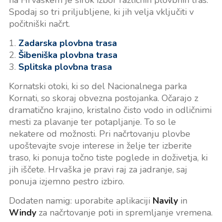
Spodaj so tri priljubljene, ki jih velja vključiti v
počitniški načrt.
1.
Zadarska plovbna trasa
2.
Šibeniška plovbna trasa
3.
Splitska plovbna trasa
Kornatski otoki, ki so del Nacionalnega parka
Kornati, so skoraj obvezna postojanka. Očarajo z
dramatično krajino, kristalno čisto vodo in odličnimi
mesti za plavanje ter potapljanje. To so le
nekatere od možnosti. Pri načrtovanju plovbe
upoštevajte svoje interese in želje ter izberite
traso, ki ponuja točno tiste poglede in doživetja, ki
jih iščete. Hrvaška je pravi raj za jadranje, saj
ponuja izjemno pestro izbiro.
Dodaten namig: uporabite aplikaciji
Navily
in
Windy
za načrtovanje poti in spremljanje vremena.