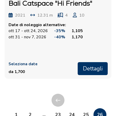
Bali Catspace "Hi Friends"
2021
12.31 m
4
10
Date di noleggio alternative:
ott 17 - ott 24, 2026
-35%
1,105
ott 31 - nov 7, 2026
-40%
1,170
Seleziona date
Dettagli
da 1,700
1
2
...
23
24
25
26