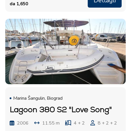
Dettagli
da 1,650
Marina Šangulin, Biograd
Lagoon 380 S2 "Love Song"
2006
11.55 m
4 + 2
8 + 2 + 2