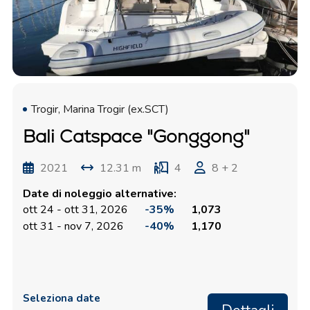
Trogir, Marina Trogir (ex.SCT)
Bali Catspace "Gonggong"
2021
12.31 m
4
8 + 2
Date di noleggio alternative:
ott 24 - ott 31, 2026
-35%
1,073
ott 31 - nov 7, 2026
-40%
1,170
Seleziona date