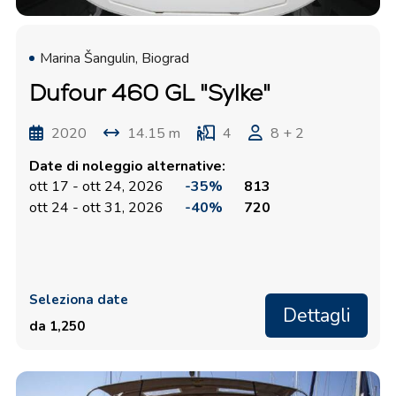
Marina Šangulin, Biograd
Dufour 460 GL "Sylke"
2020
14.15 m
4
8 + 2
Date di noleggio alternative:
ott 17 - ott 24, 2026
-35%
813
ott 24 - ott 31, 2026
-40%
720
Seleziona date
Dettagli
da 1,250