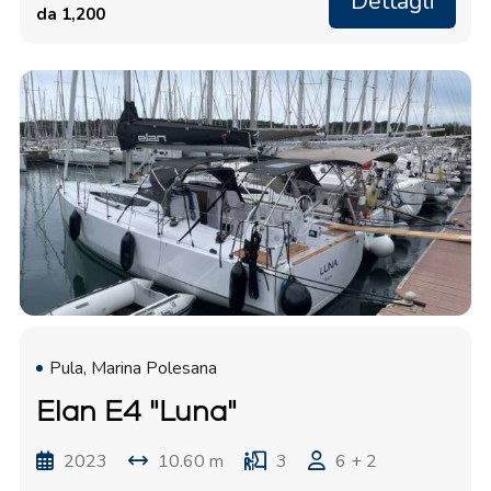
Dettagli
da 1,200
Pula, Marina Polesana
Elan E4 "Luna"
2023
10.60 m
3
6 + 2