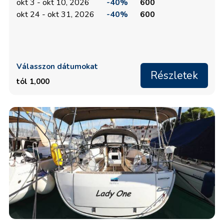
okt 3 - okt 10, 2026
-40%
600
okt 24 - okt 31, 2026
-40%
600
Válasszon dátumokat
Részletek
tól 1,000