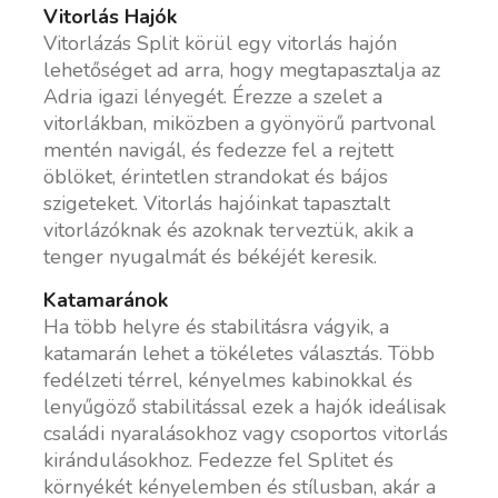
Vitorlás Hajók
Vitorlázás Split körül egy vitorlás hajón
lehetőséget ad arra, hogy megtapasztalja az
Adria igazi lényegét. Érezze a szelet a
vitorlákban, miközben a gyönyörű partvonal
mentén navigál, és fedezze fel a rejtett
öblöket, érintetlen strandokat és bájos
szigeteket. Vitorlás hajóinkat tapasztalt
vitorlázóknak és azoknak terveztük, akik a
tenger nyugalmát és békéjét keresik.
Katamaránok
Ha több helyre és stabilitásra vágyik, a
katamarán lehet a tökéletes választás. Több
fedélzeti térrel, kényelmes kabinokkal és
lenyűgöző stabilitással ezek a hajók ideálisak
családi nyaralásokhoz vagy csoportos vitorlás
kirándulásokhoz. Fedezze fel Splitet és
környékét kényelemben és stílusban, akár a