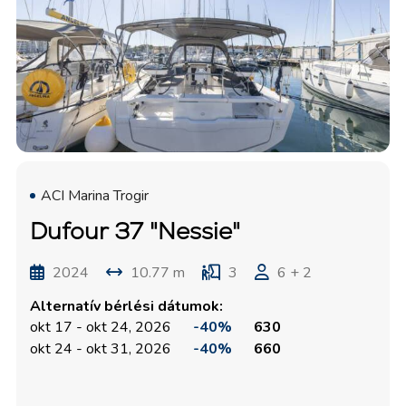
ACI Marina Trogir
Dufour 37 "Nessie"
2024
10.77 m
3
6 + 2
Alternatív bérlési dátumok:
okt 17 - okt 24, 2026
-40%
630
okt 24 - okt 31, 2026
-40%
660