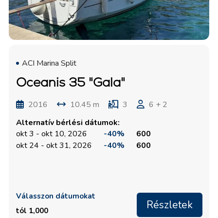
ACI Marina Split
Oceanis 35 "Gala"
2016
10.45 m
3
6 + 2
Alternatív bérlési dátumok:
okt 3 - okt 10, 2026
-40%
600
okt 24 - okt 31, 2026
-40%
600
Válasszon dátumokat
Részletek
tól 1,000