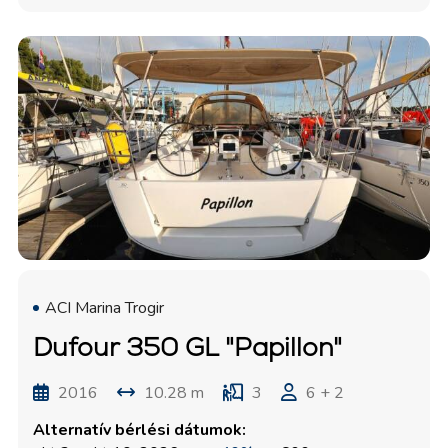
ACI Marina Trogir
Dufour 350 GL "Papillon"
2016
10.28 m
3
6 + 2
Alternatív bérlési dátumok: