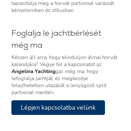
tapasztalja meg a horvát partvonal varázsát
kényelemben és stílusban.
Foglalja le jachtbérlését
még ma
Készen áll arra, hogy elinduljon álmai horvát
kalandjára? Vegye fel a kapcsolatot az
Angelina Yachting
gal még ma, hogy
lefoglalja jachtját, és megkezdje
felejthetetlen utazását a lenyűgöző split
partvonal mentén.
Lépjen kapcsolatba velünk