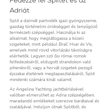
Fedezze fel Splitet és az
Adriát
Split a dalmát partvidék igazi gyöngyszeme,
gazdag történelmi örökséggel és lenyűgöző
természeti szépséggel. Használja ki az
alkalmat, hogy meglátogassa a közeli
szigeteket, mint például Brač, Hvar és Vis,
amelyek mind rövid vitorlázási távolságra
elérhetők. Legyen szó ősi római romok
felfedezéséről, eldugott strandokon való
pihenésről, vagy a horvát szigetek pezsgő
éjszakai életének megtapasztalásáról, Split
mindenki számára kínál valamit.
Az Angelina Yachting jachtbérlésével
valóban elmerülhet az Adria szépségében,
maradandó emlékeket szerezve barátaival és
családjával. Induljon útnak Splitből, és