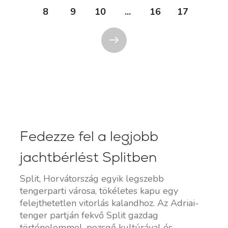
8
9
10
...
16
17
Fedezze fel a legjobb
jachtbérlést Splitben
Split, Horvátország egyik legszebb
tengerparti városa, tökéletes kapu egy
felejthetetlen vitorlás kalandhoz. Az Adriai-
tenger partján fekvő Split gazdag
történelemmel, pezsgő kultúrával és