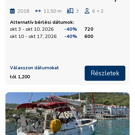
2018
11.50 m
3
6 + 2
Alternatív bérlési dátumok:
okt 3 - okt 10, 2026
-40%
720
okt 10 - okt 17, 2026
-40%
600
Válasszon dátumokat
Részletek
tól 1,200