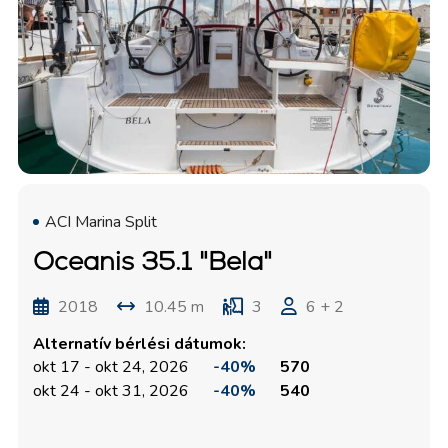
ACI Marina Split
Oceanis 35.1 "Bela"
2018
10.45 m
3
6 + 2
Alternatív bérlési dátumok:
okt 17 - okt 24, 2026
-40%
570
okt 24 - okt 31, 2026
-40%
540