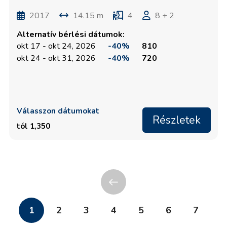
2017
14.15 m
4
8 + 2
Alternatív bérlési dátumok:
okt 17 - okt 24, 2026
-40%
810
okt 24 - okt 31, 2026
-40%
720
Válasszon dátumokat
Részletek
tól 1,350
1
2
3
4
5
6
7