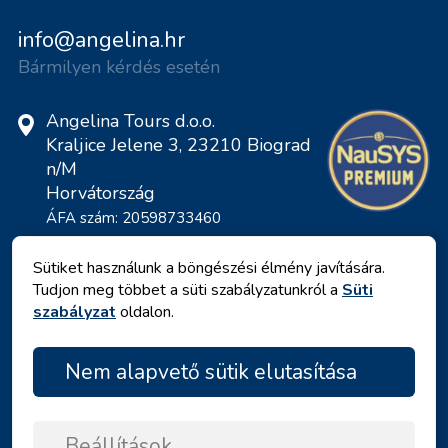
info@angelina.hr
Bármilyen kérdés esetén
Angelina Tours d.o.o.
Kraljice Jelene 3, 23210 Biograd
n/M
Horvátország
ÁFA szám: 20598733460
ID: HR-AB-23-060130534, MB:
0650676
Sütiket használunk a böngészési élmény javítására.
Tudjon meg többet a süti szabályzatunkról a
Süti
szabályzat
oldalon.
Nem alapvető sütik elutasítása
Beállítások