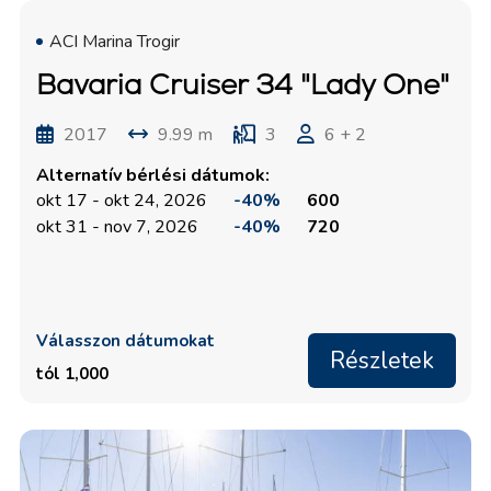
ACI Marina Trogir
Bavaria Cruiser 34 "Lady One"
2017
9.99 m
3
6 + 2
Alternatív bérlési dátumok:
okt 17 - okt 24, 2026
-40%
600
okt 31 - nov 7, 2026
-40%
720
Válasszon dátumokat
Részletek
tól 1,000