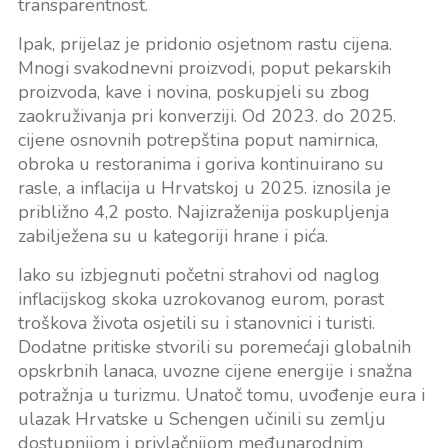
transparentnost.
Ipak, prijelaz je pridonio osjetnom rastu cijena.
Mnogi svakodnevni proizvodi, poput pekarskih
proizvoda, kave i novina, poskupjeli su zbog
zaokruživanja pri konverziji. Od 2023. do 2025.
cijene osnovnih potrepština poput namirnica,
obroka u restoranima i goriva kontinuirano su
rasle, a inflacija u Hrvatskoj u 2025. iznosila je
približno 4,2 posto. Najizraženija poskupljenja
zabilježena su u kategoriji hrane i pića.
Iako su izbjegnuti početni strahovi od naglog
inflacijskog skoka uzrokovanog eurom, porast
troškova života osjetili su i stanovnici i turisti.
Dodatne pritiske stvorili su poremećaji globalnih
opskrbnih lanaca, uvozne cijene energije i snažna
potražnja u turizmu. Unatoč tomu, uvođenje eura i
ulazak Hrvatske u Schengen učinili su zemlju
dostupnijom i privlačnijom međunarodnim