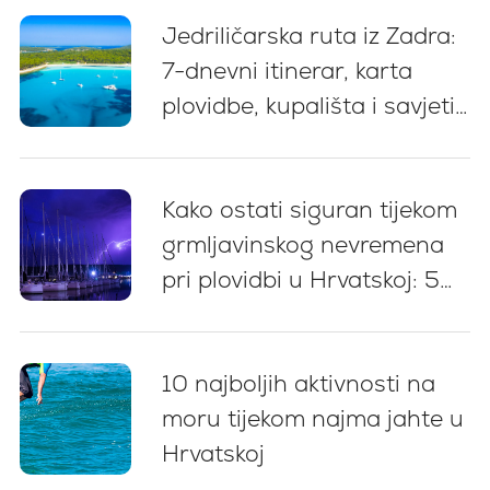
Jedriličarska ruta iz Zadra:
7-dnevni itinerar, karta
plovidbe, kupališta i savjeti
za privez
Kako ostati siguran tijekom
grmljavinskog nevremena
pri plovidbi u Hrvatskoj: 5
ključnih preporuka
10 najboljih aktivnosti na
moru tijekom najma jahte u
Hrvatskoj