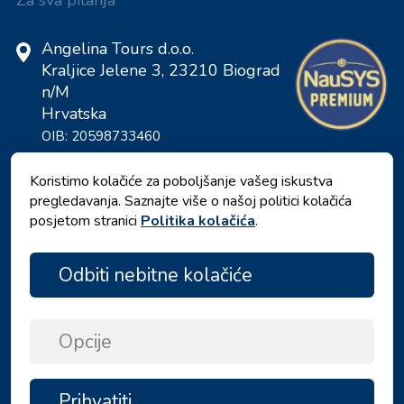
Angelina Tours d.o.o.
Kraljice Jelene 3, 23210 Biograd
n/M
Hrvatska
OIB: 20598733460
ID: HR-AB-23-060130534, MB:
0650676
Koristimo kolačiće za poboljšanje vašeg iskustva
pregledavanja. Saznajte više o našoj politici kolačića
posjetom stranici
Politika kolačića
.
Odbiti nebitne kolačiće
Opcije
Pravila privatnosti
|
Uvjeti i odredbe
|
Prihvatiti