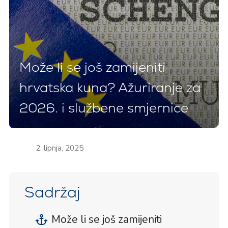
Može li se još zamijeniti
hrvatska kuna? Ažuriranje za
2026. i službene smjernice
2. lipnja, 2025
Sadržaj
Može li se još zamijeniti