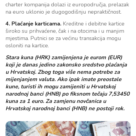
charter kompanija dolazi iz europodručja, prelazak
na euro uklonio je dugogodišnju nepraktičnost.
4. Plaćanje karticama.
Kreditne i debitne kartice
široko su prihvaćene, čak i na otocima i u manjim
mjestima. Putnici se za većinu transakcija mogu
osloniti na kartice.
Stara kuna (HRK) zamijenjena je eurom (EUR)
koji je danas jedino zakonsko sredstvo plaćanja
u Hrvatskoj. Zbog toga više nema potrebe za
mijenjanjem valuta. Ako ipak imate preostale
kune, turisti ih mogu zamijeniti u Hrvatskoj
narodnoj banci (HNB) po fiksnom tečaju 7,53450
kuna za 1 euro. Za zamjenu novčanica u
Hrvatskoj narodnoj banci (HNB) ne postoji rok.