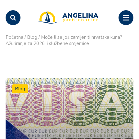
Početna
/
Blog
/
Može li se još zamijeniti hrvatska kuna?
Ažuriranje za 2026. i službene smjernice
Blog