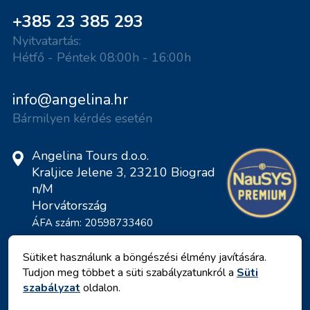
+385 23 385 293
Nyitvatartás:
Hétfő - Péntek 08:00h - 16:00h
info@angelina.hr
Bármilyen kérdés esetén
Angelina Tours d.o.o.
Kraljice Jelene 3, 23210 Biograd
n/M
Horvátország
ÁFA szám: 20598733460
ID: HR-AB-23-060130534, MB:
0650676
Sütiket használunk a böngészési élmény javítására.
Tudjon meg többet a süti szabályzatunkról a
Süti
szabályzat
oldalon.