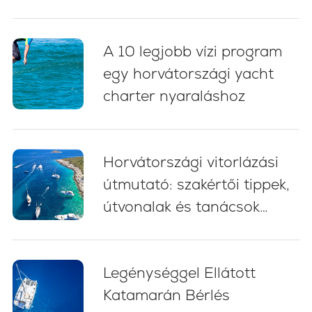
Horvátországban: 5
alapvető bevált gyakorlat
A 10 legjobb vízi program
egy horvátországi yacht
charter nyaraláshoz
Horvátországi vitorlázási
útmutató: szakértői tippek,
útvonalak és tanácsok
kezdőknek (2026)
Legénységgel Ellátott
Katamarán Bérlés