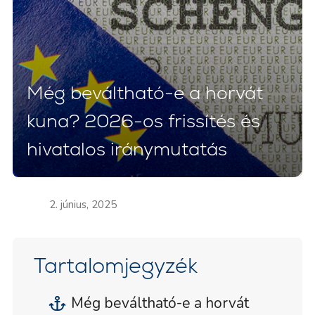
Még beváltható-e a horvát
kuna? 2026-os frissítés és
hivatalos iránymutatás
2. június, 2025
Tartalomjegyzék
Még beváltható-e a horvát