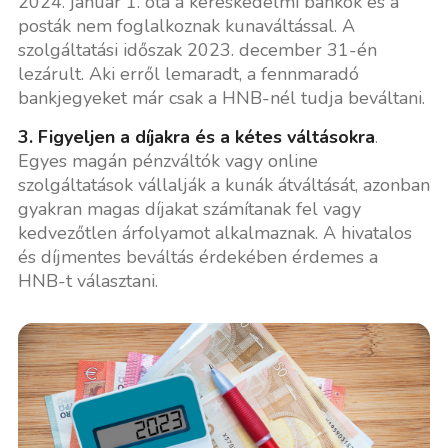
2024. január 1. óta a kereskedelmi bankok és a
posták nem foglalkoznak kunaváltással. A
szolgáltatási időszak 2023. december 31-én
lezárult. Aki erről lemaradt, a fennmaradó
bankjegyeket már csak a HNB-nél tudja beváltani.
3. Figyeljen a díjakra és a kétes váltásokra
.
Egyes magán pénzváltók vagy online
szolgáltatások vállalják a kunák átváltását, azonban
gyakran magas díjakat számítanak fel vagy
kedvezőtlen árfolyamot alkalmaznak. A hivatalos
és díjmentes beváltás érdekében érdemes a
HNB-t választani.