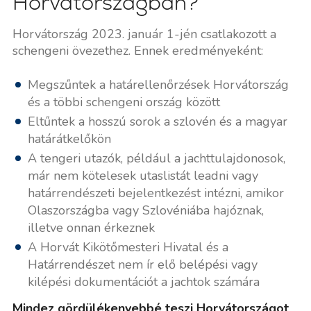
Horvátországban?
Horvátország 2023. január 1-jén csatlakozott a
schengeni övezethez. Ennek eredményeként:
Megszűntek a határellenőrzések Horvátország
és a többi schengeni ország között
Eltűntek a hosszú sorok a szlovén és a magyar
határátkelőkön
A tengeri utazók, például a jachttulajdonosok,
már nem kötelesek utaslistát leadni vagy
határrendészeti bejelentkezést intézni, amikor
Olaszországba vagy Szlovéniába hajóznak,
illetve onnan érkeznek
A Horvát Kikötőmesteri Hivatal és a
Határrendészet nem ír elő belépési vagy
kilépési dokumentációt a jachtok számára
Mindez gördülékenyebbé teszi Horvátországot