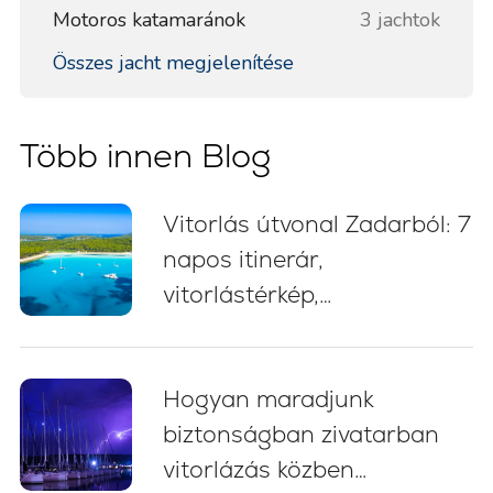
Motoros katamaránok
3 jachtok
Összes jacht megjelenítése
Több innen Blog
Vitorlás útvonal Zadarból: 7
napos itinerár,
vitorlástérkép,
fürdőmegállók és kikötési
tanácsok
Hogyan maradjunk
biztonságban zivatarban
vitorlázás közben