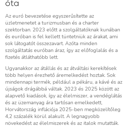
óta
Az euró bevezetése egyszerűsítette az
üzletmenetet a turizmusban és a charter
szektorban. 2023 előtt a szolgáltatóknak kunában
és euróban is fel kellett tüntetniük az árakat, ami
sok látogatót összezavart. Azóta minden
szolgáltatás euróban áraz, így az előfoglalás és a
fizetés átláthatóbb lett.
Ugyanakkor az átállás és az átváltási kerekítések
több helyen érezhető áremelkedést hoztak. Sok
mindennapi termék, például a pékáru, a kávé és az
újságok drágábbá váltak. 2023 és 2025 között az
alapvető kiadások, így az élelmiszer, a vendéglátás
és az üzemanyag ára tartósan emelkedett,
Horvátország inflációja 2025-ben megközelítőleg
4,2 százalék körül alakult. A legnagyobb
növekedést az élelmiszerek és az italok mutatták.