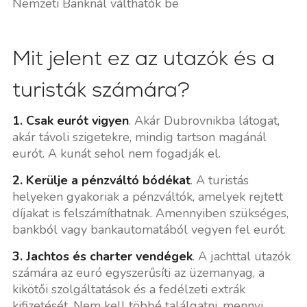
Nemzeti Banknál válthatók be
Mit jelent ez az utazók és a
turisták számára?
1. Csak eurót vigyen
. Akár Dubrovnikba látogat,
akár távoli szigetekre, mindig tartson magánál
eurót. A kunát sehol nem fogadják el.
2. Kerülje a pénzváltó bódékat
. A turistás
helyeken gyakoriak a pénzváltók, amelyek rejtett
díjakat is felszámíthatnak. Amennyiben szükséges,
bankból vagy bankautomatából vegyen fel eurót.
3. Jachtos és charter vendégek
. A jachttal utazók
számára az euró egyszerűsíti az üzemanyag, a
kikötői szolgáltatások és a fedélzeti extrák
kifizetését. Nem kell többé találgatni, mennyi