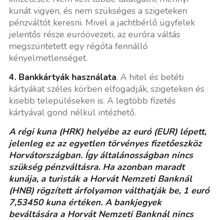
kunát vigyen, és nem szükséges a szigeteken
pénzváltót keresni. Mivel a jachtbérlő ügyfelek
jelentős része euróövezeti, az euróra váltás
megszüntetett egy régóta fennálló
kényelmetlenséget.
4. Bankkártyák használata
. A hitel és betéti
kártyákat széles körben elfogadják, szigeteken és
kisebb településeken is. A legtöbb fizetés
kártyával gond nélkül intézhető.
A régi kuna (HRK) helyébe az euró (EUR) lépett,
jelenleg ez az egyetlen törvényes fizetőeszköz
Horvátországban. Így általánosságban nincs
szükség pénzváltásra. Ha azonban maradt
kunája, a turisták a Horvát Nemzeti Banknál
(HNB) rögzített árfolyamon válthatják be, 1 euró
7,53450 kuna értéken. A bankjegyek
beváltására a Horvát Nemzeti Banknál nincs