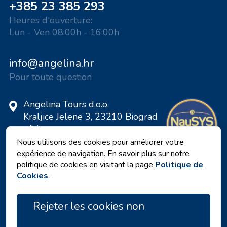
+385 23 385 293
Heures d'ouverture:
Lun - Ven 08:00h - 16:00h
info@angelina.hr
Pour toute question
Angelina Tours d.o.o.
Kraljice Jelene 3, 23210 Biograd
n/M
Croatie
Nous utilisons des cookies pour améliorer votre
expérience de navigation. En savoir plus sur notre
Numéro de TVA: 20598733460
politique de cookies en visitant la page
Politique de
ID: HR-AB-23-060130534, MB:
Cookies
.
0650676
Rejeter les cookies non