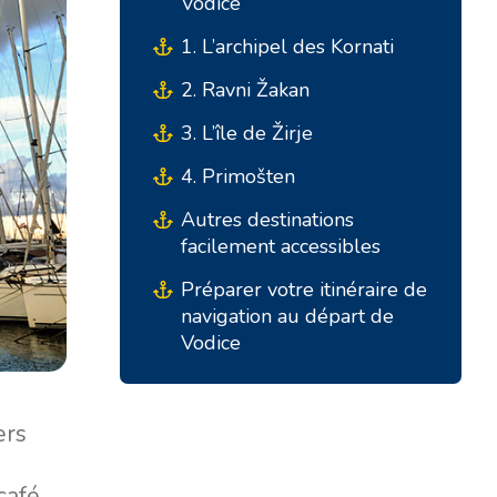
Vodice
1. L’archipel des Kornati
2. Ravni Žakan
3. L’île de Žirje
4. Primošten
Autres destinations
Bases du Sud
Bases Centrales
facilement accessibles
Préparer votre itinéraire de
Marina Kremik, Primošten
Marina Šangulin, Biograd
navigation au départ de
Vodice
Marina Frapa, Rogoznica
ACI Marina Vodice
Yachtclub Seget - Marina
D-Marin Dalmacija,
Baotic
Sukošan
ers
Marina Trogir - ACI
Bases Nord
café,
Marina Trogir - SCT