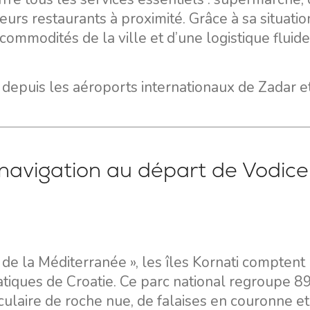
Valovie - Assistant de
Split
ieurs restaurants à proximité. Grâce à sa situatio
Navigation à Distance
Trogir
 commodités de la ville et d’une logistique fluid
Location de catamarans
Région de navigation de
Bali
Dubrovnik
depuis les aéroports internationaux de Zadar e
Région de navigation
d'Istrie
Région de navigation de
Kvarner
e navigation au départ de Vodice
e la Méditerranée », les îles Kornati comptent
tiques de Croatie. Ce parc national regroupe 89 
taculaire de roche nue, de falaises en couronne et