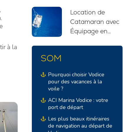
itinéraires et
,
Location de
recommandations
.
Catamaran avec
pour débutants
le
Équipage en
(2026)
Croatie : Votre
ir à la
Évasion Nautique
SOM
Sans Stress
Pourquoi choisir Vodice
pour des vacances à la
voile ?
ACI Marina Vodice : votre
port de départ
Les plus beaux itinéraires
de navigation au départ de