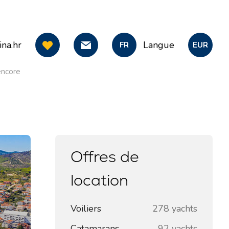
na.hr
Langue
FR
EUR
 encore
Offres de
location
Voiliers
278 yachts
Catamarans
92 yachts