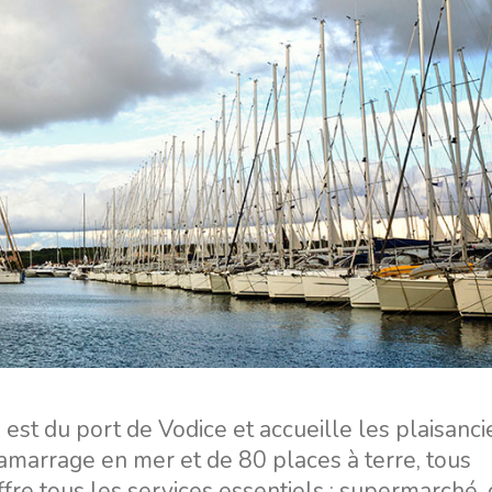
Services
Destinations
Locations sans Equipage
Région de navigation de
Zadar
Locations avec Skipper
Biograd na Moru
Locations avec Equipage
Région de voile de Šibenik
Flottille
Vodice
 est du port de Vodice et accueille les plaisanci
Rogoznica
’amarrage en mer et de 80 places à terre, tous
Investissement de yacht
ffre tous les services essentiels : supermarché, 
Région de navigation de