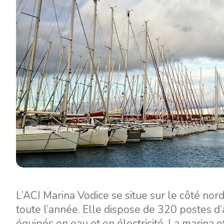
Contact
Notre flotte
Actualités / Blog
Voiliers
À propos de nous
Bateaux à moteur
Partenaires
Catamarans
FAQ
Catamarans à moteur
L’ACI Marina Vodice se situe sur le côté nord
toute l’année. Elle dispose de 320 postes d
Yacht à moteur
équipés en eau et en électricité. La marina o