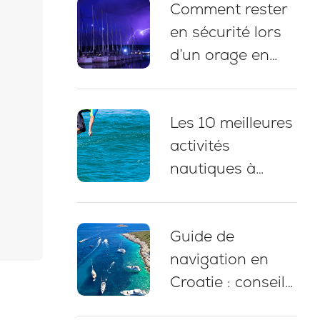
Comment rester
pauses baignade
en sécurité lors
et conseils
d’un orage en
d’amarrage
naviguant en
Croatie : 5
Les 10 meilleures
bonnes pratiques
activités
essentielles
nautiques à
pratiquer lors
d’une croisière en
Guide de
yacht en Croatie
navigation en
Croatie : conseils
d’experts,