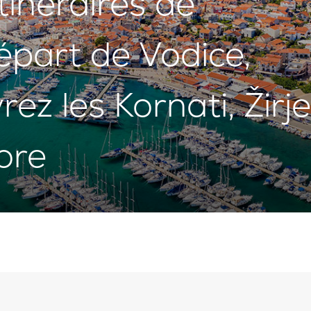
tinéraires de
épart de Vodice,
ez les Kornati, Žirje
ore